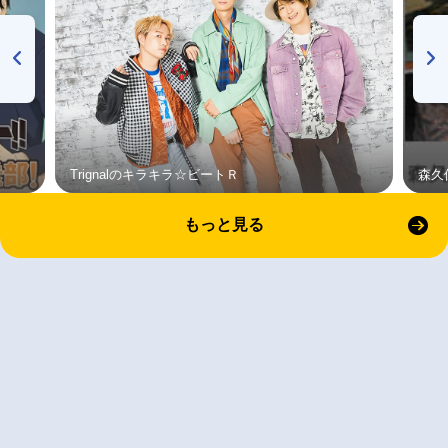
Trignalのキラキラ☆ビートＲ
森久
もっと見る