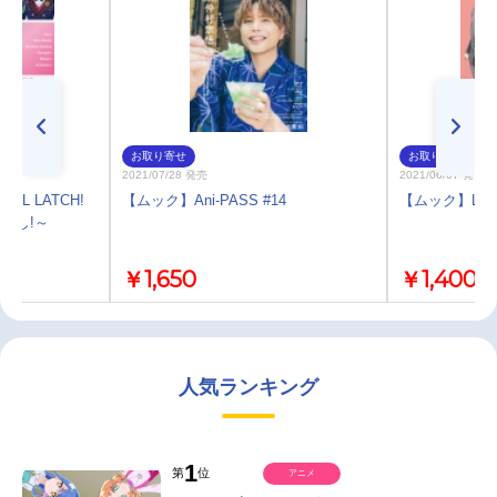
お取り寄せ
お取り寄せ
2021/07/28 発売
2021/06/07 発売
OL LATCH!
【ムック】Ani-PASS #14
【ムック】LisOe
～声よし!～
￥1,650
￥1,400
人気ランキング
1
第
位
アニメ