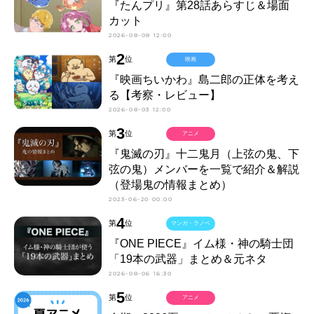
『たんプリ』第28話あらすじ＆場面
カット
2026-08-08 12:00
2
第
位
映画
『映画ちいかわ』島二郎の正体を考え
る【考察・レビュー】
2026-08-03 12:00
3
第
位
アニメ
『鬼滅の刃』十二鬼月（上弦の鬼、下
弦の鬼）メンバーを一覧で紹介＆解説
（登場鬼の情報まとめ）
2023-06-20 00:00
4
第
位
マンガ・ラノベ
『ONE PIECE』イム様・神の騎士団
「19本の武器」まとめ＆元ネタ
2026-08-06 16:30
5
第
位
アニメ