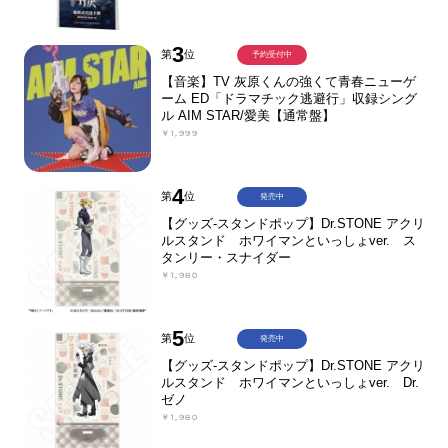
3
第
位
予約受付中
【音楽】TV 灰原くんの強くて青春ニューゲ
ーム ED「ドラマチック逃避行」収録シング
ル AIM STAR/愛美【通常盤】
￥1,999
4
第
位
発売中
【グッズ-スタンドポップ】Dr.STONE アクリ
ルスタンド ホワイマンといっしょver. ス
タンリー・スナイダー
￥1,980
5
第
位
発売中
【グッズ-スタンドポップ】Dr.STONE アクリ
ルスタンド ホワイマンといっしょver. Dr.
ゼノ
￥1,980