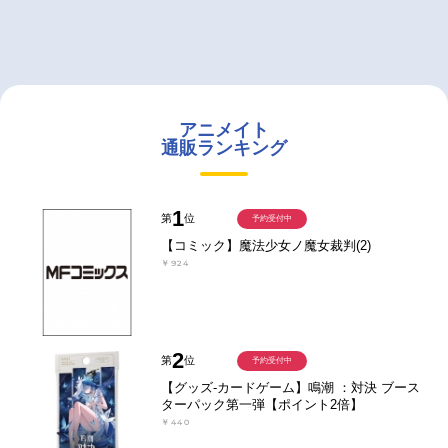
アニメイト
通販ランキング
1
第
位
予約受付中
【コミック】魔法少女ノ魔女裁判(2)
￥924
2
第
位
予約受付中
【グッズ-カードゲーム】鳴潮 ：対決 ブース
ターパック第一弾【ポイント2倍】
￥440