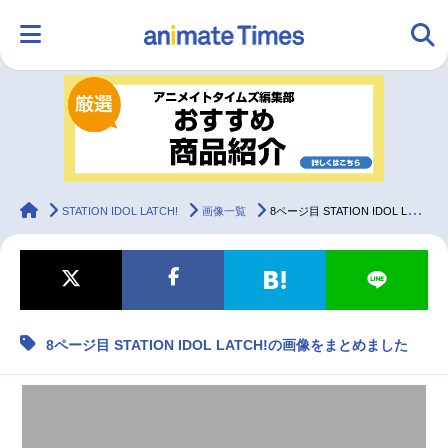
HOME
ランキング
アニメ
声優
ラジオ
みんなの声
グッズ
映画
animateTimes
STATION IDOL LATCH!
画像一覧
8ページ目 STATION IDOL LATCH!の画像をまとめました
マンガ・ラノベ
ゲーム・アプリ
音楽
コスプレ
8ページ目 STATION IDOL LATCH!の画像をまとめました
2.5次元
配信・Vtuber
トレンド
無料マンガ
最新記事一覧
アニメ記事一覧
声優記事一覧