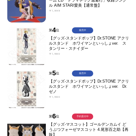
ーム ED「ドラマチック逃避行」収録シング
ル AIM STAR/愛美【通常盤】
￥1,999
4
第
位
発売中
【グッズ-スタンドポップ】Dr.STONE アクリ
ルスタンド ホワイマンといっしょver. ス
タンリー・スナイダー
￥1,980
5
第
位
発売中
【グッズ-スタンドポップ】Dr.STONE アクリ
ルスタンド ホワイマンといっしょver. Dr.
ゼノ
￥1,980
6
第
位
予約受付中
【グッズ-マスコット】ゴールデンカムイ ど
うぶつフォーゼマスコット 4.尾形百之助【再
販】