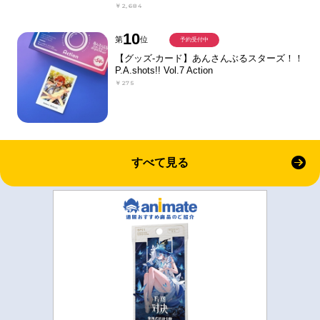
￥2,684
10
第
位
予約受付中
【グッズ-カード】あんさんぶるスターズ！！
P.A.shots!! Vol.7 Action
￥275
すべて見る