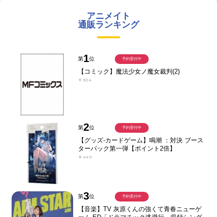
アニメイト
通販ランキング
1
第
位
予約受付中
【コミック】魔法少女ノ魔女裁判(2)
￥924
2
第
位
予約受付中
【グッズ-カードゲーム】鳴潮 ：対決 ブース
ターパック第一弾【ポイント2倍】
￥440
3
第
位
予約受付中
【音楽】TV 灰原くんの強くて青春ニューゲ