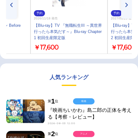
予約
予約
2026/11/18 発売
2027/01/20 発売
ン Before
【Blu-ray】TV 『無職転生III ～異世界
【Blu-ray】
行ったら本気だす～』Blu-ray Chapter
行ったら本気だす～』
1 初回生産限定版
2 初回生産限
￥17,600
￥17,600
人気ランキング
1
第
位
映画
『映画ちいかわ』島二郎の正体を考え
る【考察・レビュー】
2026-08-03 12:00
2
第
位
アニメ