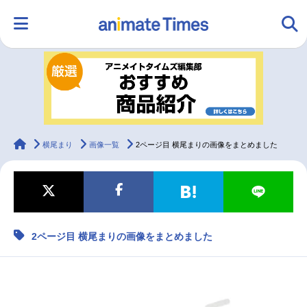
HOME
ランキング
アニメ
声優
ラジオ
みんなの声
グッズ
映画
animateTimes
横尾まり
画像一覧
2ページ目 横尾まりの画像をまとめました
マンガ・ラノベ
ゲーム・アプリ
音楽
コスプレ
2ページ目 横尾まりの画像をまとめました
2.5次元
配信・Vtuber
トレンド
無料マンガ
最新記事一覧
アニメ記事一覧
声優記事一覧