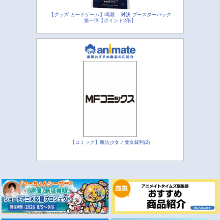
【グッズ-カードゲーム】鳴潮 ：対決 ブースターパック
第一弾【ポイント2倍】
【コミック】魔法少女ノ魔女裁判(2)