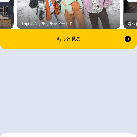
Trignalのキラキラ☆ビートＲ
森久
もっと見る