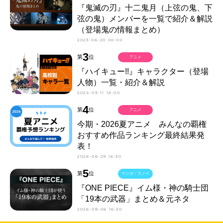
『鬼滅の刃』十二鬼月（上弦の鬼、下
弦の鬼）メンバーを一覧で紹介＆解説
（登場鬼の情報まとめ）
2023-06-20 00:00
3
第
位
アニメ
『ハイキュー!!』キャラクター（登場
人物）一覧・紹介＆解説
2024-03-11 16:00
4
第
位
アニメ
今期・2026夏アニメ みんなの覇権
おすすめ作品ランキング最終結果発
表！
2026-06-29 16:30
5
第
位
マンガ・ラノベ
『ONE PIECE』イム様・神の騎士団
「19本の武器」まとめ＆元ネタ
2026-08-06 16:30