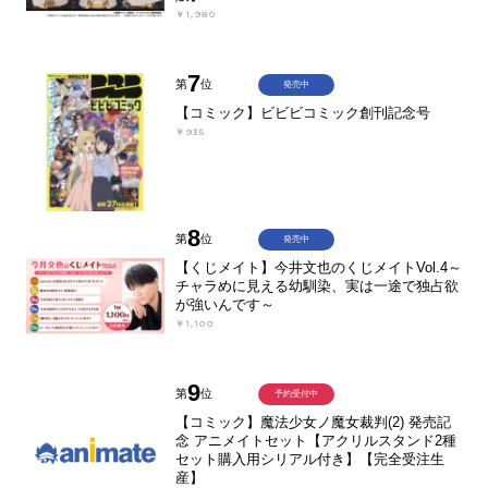
￥1,980
7
第
位
発売中
【コミック】ビビビコミック創刊記念号
￥935
8
第
位
発売中
【くじメイト】今井文也のくじメイトVol.4～
チャラめに見える幼馴染、実は一途で独占欲
が強いんです～
￥1,100
9
第
位
予約受付中
【コミック】魔法少女ノ魔女裁判(2) 発売記
念 アニメイトセット【アクリルスタンド2種
セット購入用シリアル付き】【完全受注生
産】