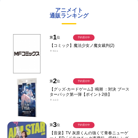
アニメイト
通販ランキング
1
第
位
予約受付中
【コミック】魔法少女ノ魔女裁判(2)
￥924
2
第
位
予約受付中
【グッズ-カードゲーム】鳴潮 ：対決 ブース
ターパック第一弾【ポイント2倍】
￥440
3
第
位
予約受付中
【音楽】TV 灰原くんの強くて青春ニューゲ