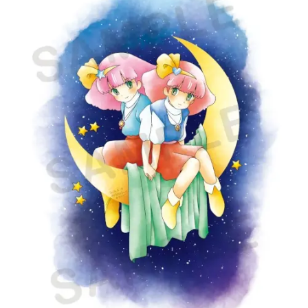
アニメ映画一覧
実写化映画一覧
今期アニメ曜日別一覧
春アニメ
夏アニメ
秋アニメ
冬アニメ
男性声優/女性声優一覧
FOLLOW US