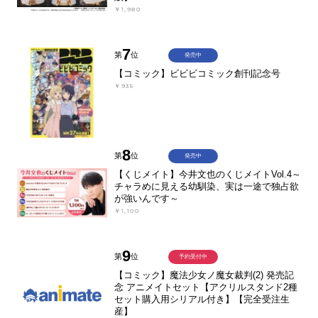
￥1,980
7
第
位
発売中
【コミック】ビビビコミック創刊記念号
￥935
8
第
位
発売中
【くじメイト】今井文也のくじメイトVol.4～
チャラめに見える幼馴染、実は一途で独占欲
が強いんです～
￥1,100
9
第
位
予約受付中
【コミック】魔法少女ノ魔女裁判(2) 発売記
念 アニメイトセット【アクリルスタンド2種
セット購入用シリアル付き】【完全受注生
産】