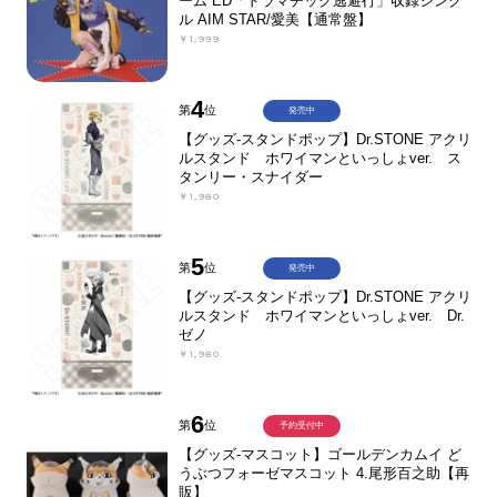
ーム ED「ドラマチック逃避行」収録シング
ル AIM STAR/愛美【通常盤】
￥1,999
4
第
位
発売中
【グッズ-スタンドポップ】Dr.STONE アクリ
ルスタンド ホワイマンといっしょver. ス
タンリー・スナイダー
￥1,980
5
第
位
発売中
【グッズ-スタンドポップ】Dr.STONE アクリ
ルスタンド ホワイマンといっしょver. Dr.
ゼノ
￥1,980
6
第
位
予約受付中
【グッズ-マスコット】ゴールデンカムイ ど
うぶつフォーゼマスコット 4.尾形百之助【再
販】