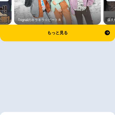
Trignalのキラキラ☆ビートＲ
森久
もっと見る