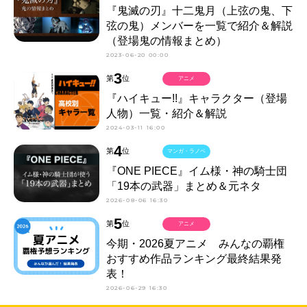
『鬼滅の刃』十二鬼月（上弦の鬼、下
弦の鬼）メンバーを一覧で紹介＆解説
（登場鬼の情報まとめ）
2023-06-20 00:00
3
第
位
アニメ
『ハイキュー!!』キャラクター（登場
人物）一覧・紹介＆解説
2024-03-11 16:00
4
第
位
マンガ・ラノベ
『ONE PIECE』イム様・神の騎士団
「19本の武器」まとめ＆元ネタ
2026-08-06 16:30
5
第
位
アニメ
今期・2026夏アニメ みんなの覇権
おすすめ作品ランキング最終結果発
表！
2026-06-29 16:30