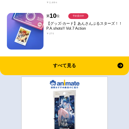
￥2,684
10
第
位
予約受付中
【グッズ-カード】あんさんぶるスターズ！！
P.A.shots!! Vol.7 Action
￥275
すべて見る