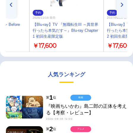
予約
予約
2026/11/18 発売
2027/01/20 発売
ン Before
【Blu-ray】TV 『無職転生III ～異世界
【Blu-ray】
行ったら本気だす～』Blu-ray Chapter
行ったら本気だす～』
1 初回生産限定版
2 初回生産限
￥17,600
￥17,600
人気ランキング
1
第
位
映画
『映画ちいかわ』島二郎の正体を考え
る【考察・レビュー】
2026-08-03 12:00
2
第
位
アニメ