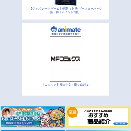
【グッズ-カードゲーム】鳴潮 ：対決 ブースターパック
第一弾【ポイント2倍】
【コミック】魔法少女ノ魔女裁判(2)