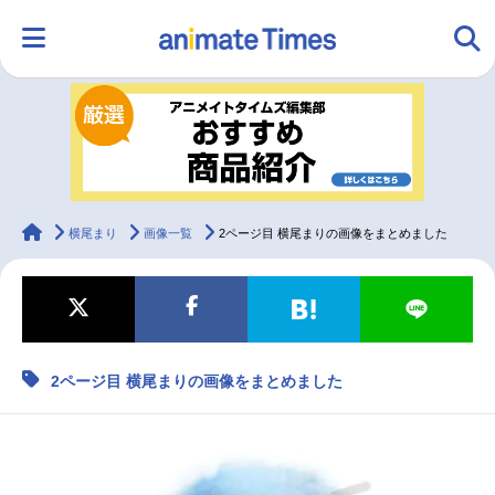
HOME
ランキング
アニメ
声優
ラジオ
みんなの声
グッズ
映画
animateTimes
横尾まり
画像一覧
2ページ目 横尾まりの画像をまとめました
マンガ・ラノベ
ゲーム・アプリ
音楽
コスプレ
2ページ目 横尾まりの画像をまとめました
2.5次元
配信・Vtuber
トレンド
無料マンガ
最新記事一覧
アニメ記事一覧
声優記事一覧