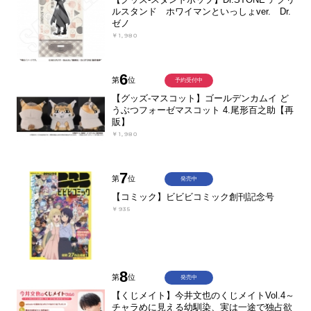
ルスタンド ホワイマンといっしょver. Dr.
ゼノ
￥1,980
6
第
位
予約受付中
【グッズ-マスコット】ゴールデンカムイ ど
うぶつフォーゼマスコット 4.尾形百之助【再
販】
￥1,980
7
第
位
発売中
【コミック】ビビビコミック創刊記念号
￥935
8
第
位
発売中
【くじメイト】今井文也のくじメイトVol.4～
チャラめに見える幼馴染、実は一途で独占欲