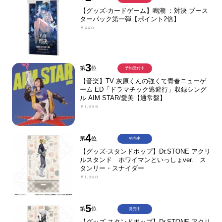
【グッズ-カードゲーム】鳴潮 ：対決 ブース
ターパック第一弾【ポイント2倍】
￥440
3
第
位
予約受付中
【音楽】TV 灰原くんの強くて青春ニューゲ
ーム ED「ドラマチック逃避行」収録シング
ル AIM STAR/愛美【通常盤】
￥1,999
4
第
位
発売中
【グッズ-スタンドポップ】Dr.STONE アクリ
ルスタンド ホワイマンといっしょver. ス
タンリー・スナイダー
￥1,980
5
第
位
発売中
【グッズ-スタンドポップ】Dr.STONE アクリ