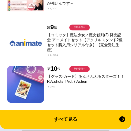
が強いんです～
￥1,100
9
第
位
予約受付中
【コミック】魔法少女ノ魔女裁判(2) 発売記
念 アニメイトセット【アクリルスタンド2種
セット購入用シリアル付き】【完全受注生
産】
￥2,684
10
第
位
予約受付中
【グッズ-カード】あんさんぶるスターズ！！
P.A.shots!! Vol.7 Action
￥275
すべて見る