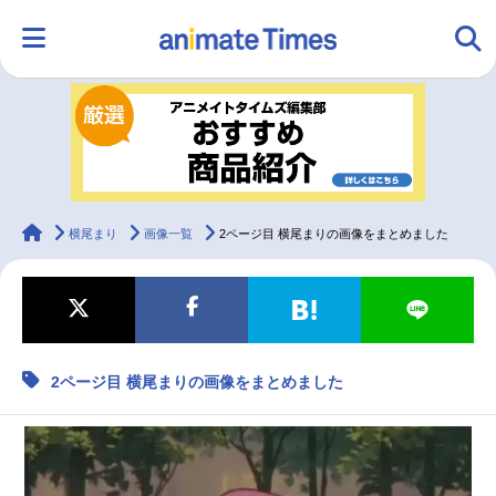
HOME
ランキング
アニメ
声優
ラジオ
みんなの声
グッズ
映画
animateTimes
横尾まり
画像一覧
2ページ目 横尾まりの画像をまとめました
マンガ・ラノベ
ゲーム・アプリ
音楽
コスプレ
2ページ目 横尾まりの画像をまとめました
2.5次元
配信・Vtuber
トレンド
無料マンガ
最新記事一覧
アニメ記事一覧
声優記事一覧