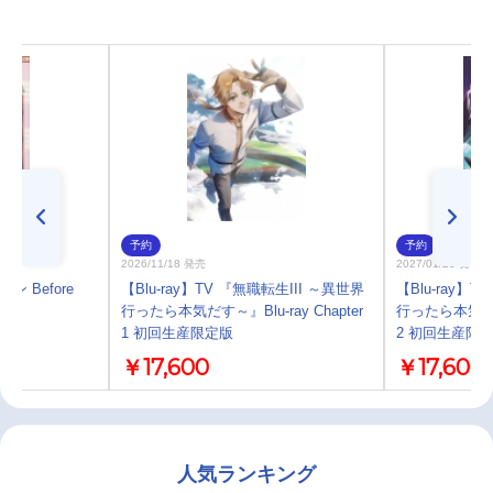
予約
予約
2026/11/18 発売
2027/01/20 発売
ン Before
【Blu-ray】TV 『無職転生III ～異世界
【Blu-ray】
行ったら本気だす～』Blu-ray Chapter
行ったら本気だす～』
1 初回生産限定版
2 初回生産限
￥17,600
￥17,600
人気ランキング