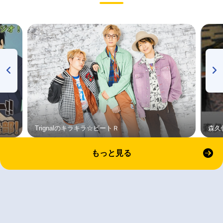
Trignalのキラキラ☆ビートＲ
森久
もっと見る