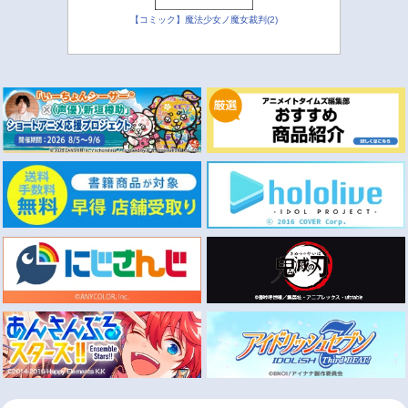
【コミック】魔法少女ノ魔女裁判(2)