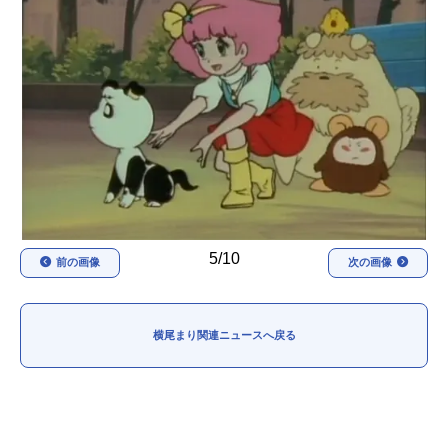
アニメ映画一覧
実写化映画一覧
今期アニメ曜日別一覧
春アニメ
夏アニメ
秋アニメ
冬アニメ
男性声優/女性声優一覧
FOLLOW US
5/10
前の画像
次の画像
横尾まり関連ニュースへ戻る