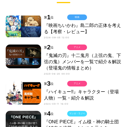
1
第
位
映画
『映画ちいかわ』島二郎の正体を考え
る【考察・レビュー】
2026-08-03 12:00
2
第
位
アニメ
『鬼滅の刃』十二鬼月（上弦の鬼、下
弦の鬼）メンバーを一覧で紹介＆解説
（登場鬼の情報まとめ）
2023-06-20 00:00
3
第
位
アニメ
『ハイキュー!!』キャラクター（登場
人物）一覧・紹介＆解説
2024-03-11 16:00
4
第
位
マンガ・ラノベ
『ONE PIECE』イム様・神の騎士団