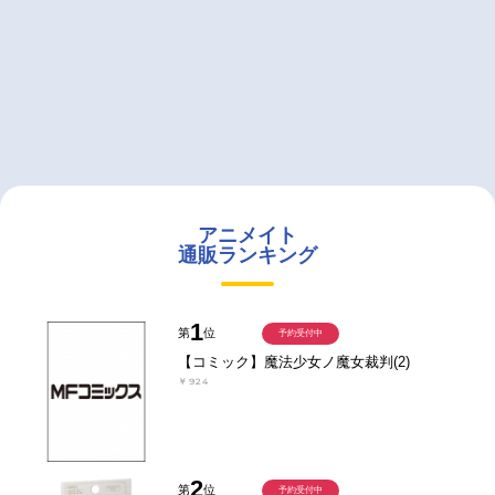
アニメイト
通販ランキング
1
第
位
予約受付中
【コミック】魔法少女ノ魔女裁判(2)
￥924
2
第
位
予約受付中