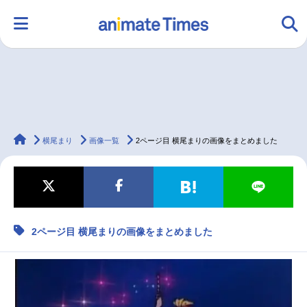
HOME
ランキング
アニメ
声優
animateTimes
ラジオ
みんなの声
グッズ
映画
横尾まり
画像一覧
2ページ目 横尾まりの画像をまとめました
マンガ・ラノベ
ゲーム・アプリ
音楽
コスプレ
2ページ目 横尾まりの画像をまとめました
2.5次元
配信・Vtuber
トレンド
無料マンガ
最新記事一覧
アニメ記事一覧
声優記事一覧