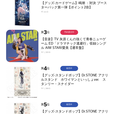
【グッズ-カードゲーム】鳴潮 ：対決 ブース
ターパック第一弾【ポイント2倍】
￥440
3
第
位
予約受付中
【音楽】TV 灰原くんの強くて青春ニューゲ
ーム ED「ドラマチック逃避行」収録シング
ル AIM STAR/愛美【通常盤】
￥1,999
4
第
位
発売中
【グッズ-スタンドポップ】Dr.STONE アクリ
ルスタンド ホワイマンといっしょver. ス
タンリー・スナイダー
￥1,980
5
第
位
発売中
【グッズ-スタンドポップ】Dr.STONE アクリ