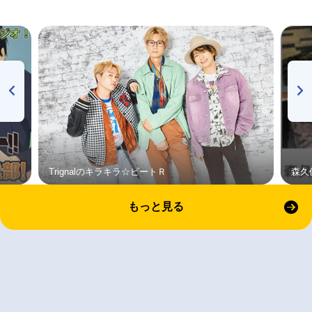
Trignalのキラキラ☆ビートＲ
森久
もっと見る