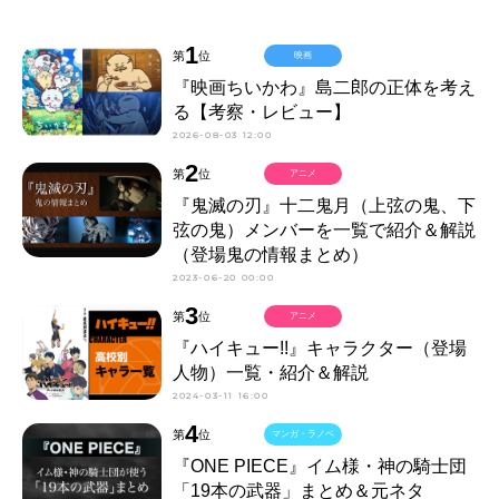
1
第
位
映画
『映画ちいかわ』島二郎の正体を考え
る【考察・レビュー】
2026-08-03 12:00
2
第
位
アニメ
『鬼滅の刃』十二鬼月（上弦の鬼、下
弦の鬼）メンバーを一覧で紹介＆解説
（登場鬼の情報まとめ）
2023-06-20 00:00
3
第
位
アニメ
『ハイキュー!!』キャラクター（登場
人物）一覧・紹介＆解説
2024-03-11 16:00
4
第
位
マンガ・ラノベ
『ONE PIECE』イム様・神の騎士団
「19本の武器」まとめ＆元ネタ