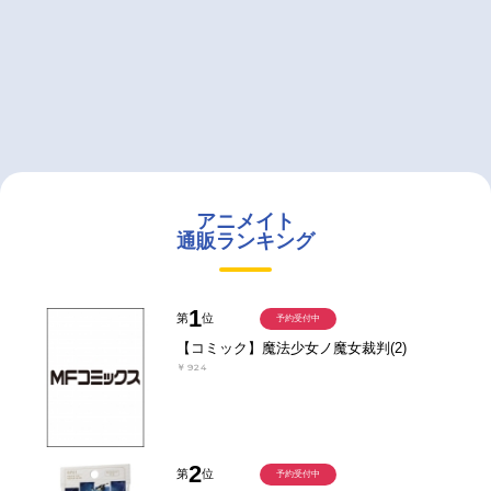
アニメイト
通販ランキング
1
第
位
予約受付中
【コミック】魔法少女ノ魔女裁判(2)
￥924
2
第
位
予約受付中