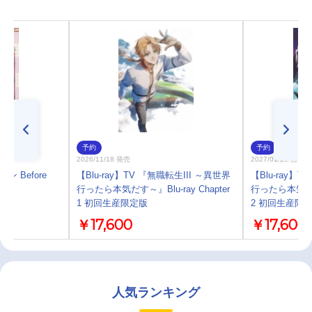
予約
予約
2026/11/18 発売
2027/01/20 発売
ン Before
【Blu-ray】TV 『無職転生III ～異世界
【Blu-ray】
行ったら本気だす～』Blu-ray Chapter
行ったら本気だす～』
1 初回生産限定版
2 初回生産限
￥17,600
￥17,600
人気ランキング