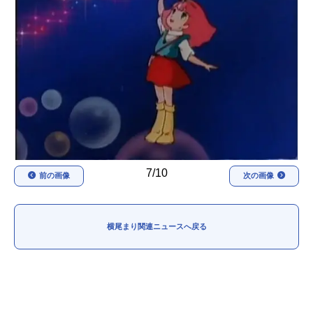
アニメ映画一覧
実写化映画一覧
今期アニメ曜日別一覧
春アニメ
夏アニメ
秋アニメ
冬アニメ
男性声優/女性声優一覧
7/10
前の画像
次の画像
FOLLOW US
横尾まり関連ニュースへ戻る