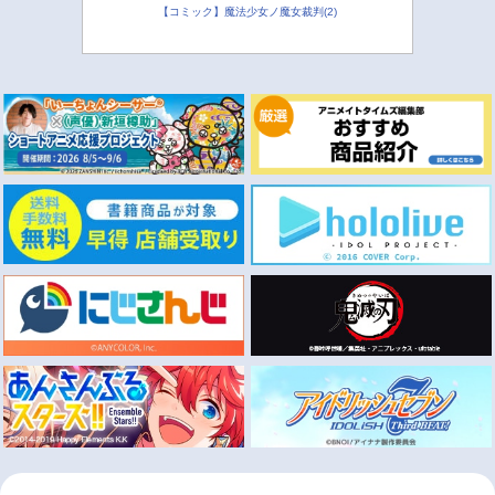
【コミック】魔法少女ノ魔女裁判(2)