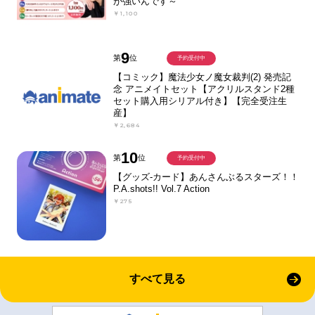
が強いんです～
￥1,100
9
第
位
予約受付中
【コミック】魔法少女ノ魔女裁判(2) 発売記
念 アニメイトセット【アクリルスタンド2種
セット購入用シリアル付き】【完全受注生
産】
￥2,684
10
第
位
予約受付中
【グッズ-カード】あんさんぶるスターズ！！
P.A.shots!! Vol.7 Action
￥275
すべて見る