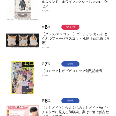
ルスタンド ホワイマンといっしょver. Dr.
ゼノ
￥1,980
6
第
位
予約受付中
【グッズ-マスコット】ゴールデンカムイ ど
うぶつフォーゼマスコット 4.尾形百之助【再
販】
￥1,980
7
第
位
発売中
【コミック】ビビビコミック創刊記念号
￥935
8
第
位
発売中
【くじメイト】今井文也のくじメイトVol.4～
チャラめに見える幼馴染、実は一途で独占欲