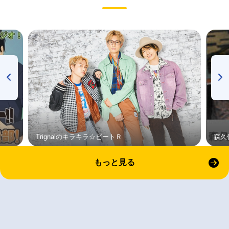
Trignalのキラキラ☆ビートＲ
森久
もっと見る