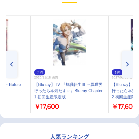
予約
予約
2026/11/18 発売
2027/01/20 発売
ン Before
【Blu-ray】TV 『無職転生III ～異世界
【Blu-ray】
行ったら本気だす～』Blu-ray Chapter
行ったら本気だす～』
1 初回生産限定版
2 初回生産限
￥17,600
￥17,600
人気ランキング