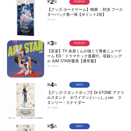
2
第
位
予約受付中
【グッズ-カードゲーム】鳴潮 ：対決 ブース
ターパック第一弾【ポイント2倍】
￥440
3
第
位
予約受付中
【音楽】TV 灰原くんの強くて青春ニューゲ
ーム ED「ドラマチック逃避行」収録シング
ル AIM STAR/愛美【通常盤】
￥1,999
4
第
位
発売中
【グッズ-スタンドポップ】Dr.STONE アクリ
ルスタンド ホワイマンといっしょver. ス
タンリー・スナイダー
￥1,980
5
第
位
発売中