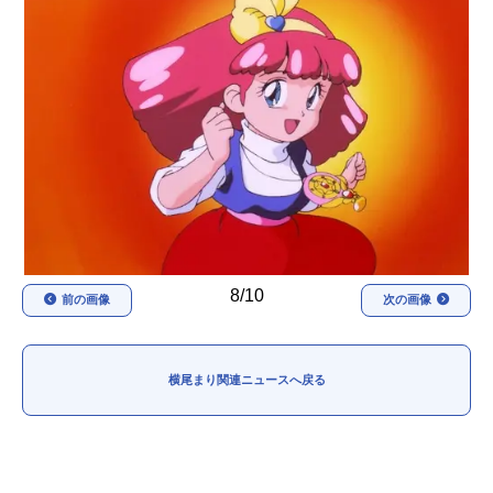
アニメ映画一覧
実写化映画一覧
今期アニメ曜日別一覧
春アニメ
夏アニメ
秋アニメ
冬アニメ
男性声優/女性声優一覧
FOLLOW US
8/10
前の画像
次の画像
横尾まり関連ニュースへ戻る