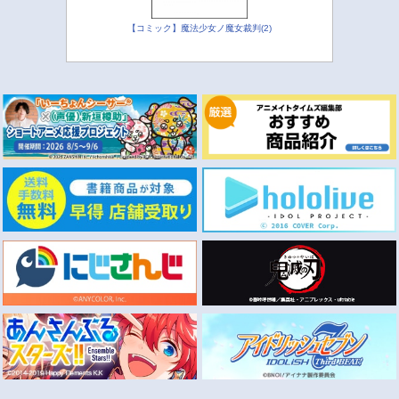
【コミック】魔法少女ノ魔女裁判(2)