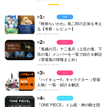
1
第
位
映画
『映画ちいかわ』島二郎の正体を考え
る【考察・レビュー】
2026-08-03 12:00
2
第
位
アニメ
『鬼滅の刃』十二鬼月（上弦の鬼、下
弦の鬼）メンバーを一覧で紹介＆解説
（登場鬼の情報まとめ）
2023-06-20 00:00
3
第
位
アニメ
『ハイキュー!!』キャラクター（登場
人物）一覧・紹介＆解説
2024-03-11 16:00
4
第
位
マンガ・ラノベ
『ONE PIECE』イム様・神の騎士団