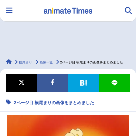
HOME
ランキング
アニメ
声優
animateTimes
ラジオ
みんなの声
グッズ
映画
横尾まり
画像一覧
2ページ目 横尾まりの画像をまとめました
マンガ・ラノベ
ゲーム・アプリ
音楽
コスプレ
2ページ目 横尾まりの画像をまとめました
2.5次元
配信・Vtuber
トレンド
無料マンガ
最新記事一覧
アニメ記事一覧
声優記事一覧