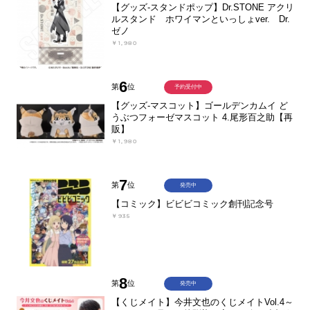
【グッズ-スタンドポップ】Dr.STONE アクリ
ルスタンド ホワイマンといっしょver. Dr.
ゼノ
￥1,980
6
第
位
予約受付中
【グッズ-マスコット】ゴールデンカムイ ど
うぶつフォーゼマスコット 4.尾形百之助【再
販】
￥1,980
7
第
位
発売中
【コミック】ビビビコミック創刊記念号
￥935
8
第
位
発売中
【くじメイト】今井文也のくじメイトVol.4～