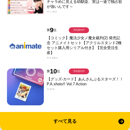
チャラめに見える幼馴染、実は一途で独占欲
が強いんです～
￥1,100
9
第
位
予約受付中
【コミック】魔法少女ノ魔女裁判(2) 発売記
念 アニメイトセット【アクリルスタンド2種
セット購入用シリアル付き】【完全受注生
産】
￥2,684
10
第
位
予約受付中
【グッズ-カード】あんさんぶるスターズ！！
P.A.shots!! Vol.7 Action
￥275
すべて見る