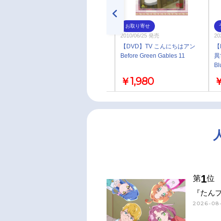
お取り寄せ
お取り寄せ
2010/07/23 発売
2010/06/25 発売
20
【DVD】TV こんにちはアン
【DVD】TV こんにちはアン
【
Before Green Gables 12
Before Green Gables 11
異
Bl
定
￥1,980
￥1,980
￥
1
第
位
『たん
2026-08