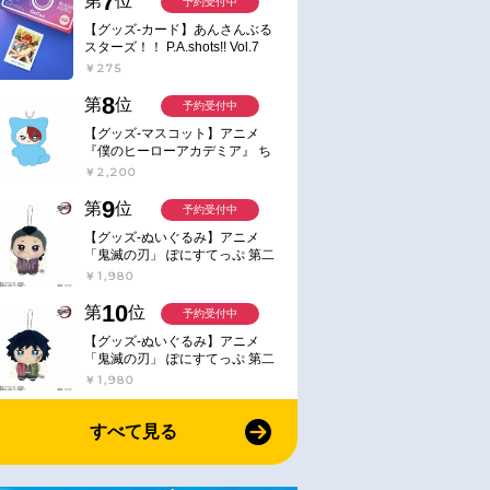
7
第
位
予約受付中
【グッズ-カード】あんさんぶる
スターズ！！ P.A.shots!! Vol.7
Action
￥275
8
第
位
予約受付中
【グッズ-マスコット】アニメ
『僕のヒーローアカデミア』 ち
みけもますこっと 7.轟凍焦
￥2,200
9
第
位
予約受付中
【グッズ-ぬいぐるみ】アニメ
「鬼滅の刃」 ぽにすてっぷ 第二
弾 不死川 玄弥
￥1,980
10
第
位
予約受付中
【グッズ-ぬいぐるみ】アニメ
「鬼滅の刃」 ぽにすてっぷ 第二
弾 冨岡 義勇
￥1,980
すべて見る