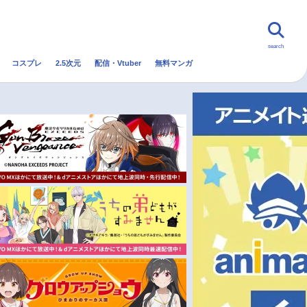
search
コスプレ
2.5次元
配信・Vtuber
無料マンガ
んなの声
グッズ
映画
・Vtuber
トレンド
無料マンガ
秋アニメ
冬アニメ