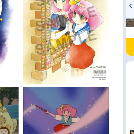
TVアニメ『戦隊大失格』
ハイキュー!! 烏野高校放送部!
radio 大直会 2nd season