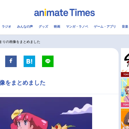
ラジオ
みんなの声
グッズ
映画
マンガ・ラノベ
ゲーム・アプリ
音楽
メ
声優
ラジオ
み
尾まりの画像をまとめました
コスプレ
2.5次元
配信
アニメ映画一覧
今期アニメ曜日別一覧
画像をまとめました
実写化映画一覧
春アニメ
男性声優/女性声優一覧
夏アニメ
FOLLOW US