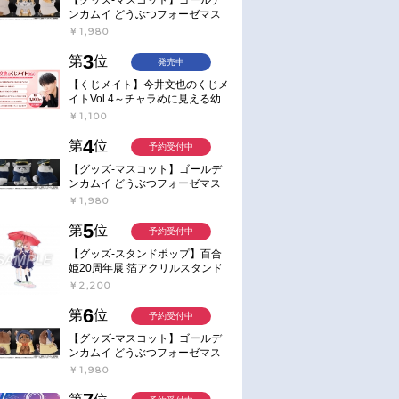
ンカムイ どうぶつフォーゼマス
コット 4.尾形百之助【再販】
￥1,980
3
第
位
発売中
【くじメイト】今井文也のくじメ
イトVol.4～チャラめに見える幼
馴染、実は一途で独占欲が強いん
￥1,100
です～
4
第
位
予約受付中
【グッズ-マスコット】ゴールデ
ンカムイ どうぶつフォーゼマス
コット 5.月島軍曹【再販】
￥1,980
5
第
位
予約受付中
【グッズ-スタンドポップ】百合
姫20周年展 箔アクリルスタンド
E：あおのなち
￥2,200
6
第
位
予約受付中
【グッズ-マスコット】ゴールデ
ンカムイ どうぶつフォーゼマス
コット 6.鯉登少尉【再販】
￥1,980