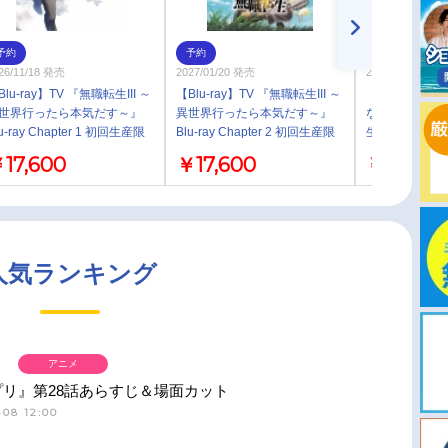
予約
予約
予約
26/11/18 発売
2027/01/20 発売
2027/01/20 発売
Blu-ray】TV 『無職転生III ～
【Blu-ray】TV 『無職転生III ～
【ポイント還元
世界行ったら本気だす～』
異世界行ったら本気だす～』
なし】【Blu-r
u-ray Chapter 1 初回生産限
Blu-ray Chapter 2 初回生産限
生III ～異世
版
定版
～』Blu-ray C
17,600
￥17,600
￥17,600
産限定版
人気ランキング
アニメ
プリ』第28話あらすじ＆場面カット
-08 12:00