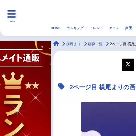
menu
HOME
ランキング
トレンド
アニメ
声優
HOME
ランキング
アニ
animateTimes
横尾まり
画像一覧
2ページ目 横
マンガ・ラノベ
ゲーム・アプリ
音楽
最新記事一覧
2ページ目 横尾まりの
アニメ記事一覧
声優記事一覧