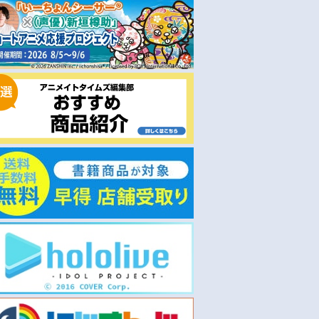
予約
即取り
2026/11/18 発売
2026/05/13 発売
版(20%)・特典
【ポイント還元版(20%)・特典
【Blu-ray】映画 スター・
ay】TV 『無職転
なし】【Blu-ray】TV 『無職転
イター コレクターズ・エデ
界行ったら本気だす
生III ～異世界行ったら本気だす
ション
hapter 2 初回生
～』Blu-ray Chapter 1 初回生
￥17,600
￥7,480
産限定版