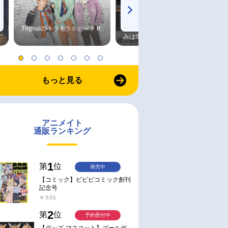
Trignalのキラキラ☆ビートＲ
森久保祥太郎×浪川大輔 つま
みは塩だけ
もっと見る
アニメイト
通販ランキング
1
第
位
発売中
【コミック】ビビビコミック創刊
記念号
￥935
2
第
位
予約受付中
【グッズ-マスコット】ゴールデ