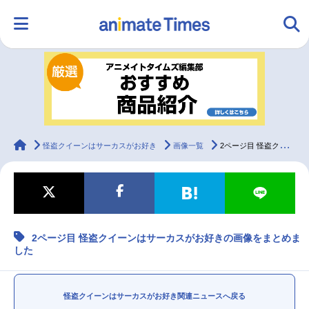
HOME
ランキング
アニメ
声優
ラジオ
みんなの声
グッズ
映画
animateTimes
怪盗クイーンはサーカスがお好き
画像一覧
2ページ目 怪盗クイーンはサーカスがお好きの画像をまとめました
マンガ・ラノベ
ゲーム・アプリ
音楽
コスプレ
2ページ目 怪盗クイーンはサーカスがお好きの画像をまとめま
2.5次元
配信・Vtuber
トレンド
無料マンガ
した
最新記事一覧
怪盗クイーンはサーカスがお好き関連ニュースへ戻る
アニメ記事一覧
声優記事一覧