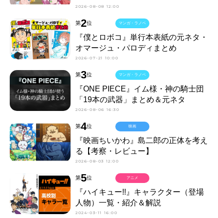
2026-08-08 12:00
2
第
位
マンガ・ラノベ
『僕とロボコ』単行本表紙の元ネタ・
オマージュ・パロディまとめ
2026-07-21 10:00
3
第
位
マンガ・ラノベ
『ONE PIECE』イム様・神の騎士団
「19本の武器」まとめ＆元ネタ
2026-08-06 16:30
4
第
位
映画
『映画ちいかわ』島二郎の正体を考え
る【考察・レビュー】
2026-08-03 12:00
5
第
位
アニメ
『ハイキュー!!』キャラクター（登場
人物）一覧・紹介＆解説
2024-03-11 16:00