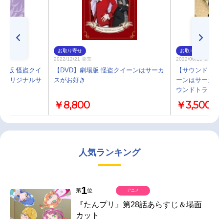
お取り寄せ
お取り寄せ
2022/12/21 発売
2022/06/15 発売
場版 怪盗クイ
【DVD】劇場版 怪盗クイーンはサーカ
【サウンドトラ
 オリジナルサ
スがお好き
ーンはサーカス
ウンドトラッ
￥8,800
￥3,500
人気ランキング
1
第
位
アニメ
『たんプリ』第28話あらすじ＆場面
カット