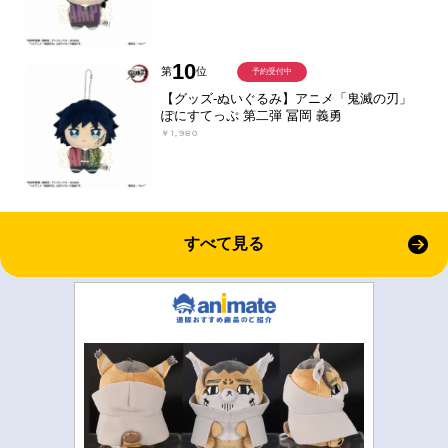
10
第
位
予約受付中
【グッズ-ぬいぐるみ】アニメ「鬼滅の刃」
ぽにすてっぷ 第二弾 冨岡 義勇
￥1,980
すべて見る