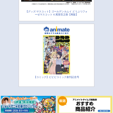
【グッズ-マスコット】ゴールデンカムイ どうぶつフォ
ーゼマスコット 4.尾形百之助【再販】
【コミック】ビビビコミック創刊記念号