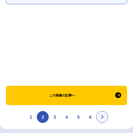
アニメ映画一覧
実写化映画一覧
今期アニメ曜日別一覧
春アニメ
夏アニメ
秋アニメ
冬アニメ
男性声優/女性声優一覧
FOLLOW US
この画像の記事へ
1
2
3
4
5
6