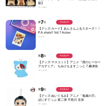
販】
￥1,980
7
第
位
予約受付中
【グッズ-カード】あんさんぶるスターズ！！
P.A.shots!! Vol.7 Action
￥275
8
第
位
予約受付中
【グッズ-マスコット】アニメ『僕のヒーロー
アカデミア』 ちみけもますこっと 7.轟凍焦
￥2,200
9
第
位
予約受付中
【グッズ-ぬいぐるみ】アニメ「鬼滅の刃」
ぽにすてっぷ 第二弾 不死川 玄弥
￥1,980