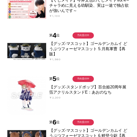
【くじメイト】今井文也のくじメイトVol.4～
チャラめに見える幼馴染、実は一途で独占欲
が強いんです～
￥1,100
4
第
位
予約受付中
【グッズ-マスコット】ゴールデンカムイ ど
うぶつフォーゼマスコット 5.月島軍曹【再
販】
￥1,980
5
第
位
予約受付中
【グッズ-スタンドポップ】百合姫20周年展
箔アクリルスタンドE：あおのなち
￥2,200
6
第
位
予約受付中
【グッズ-マスコット】ゴールデンカムイ ど
うぶつフォーゼマスコット 6.鯉登少尉【再