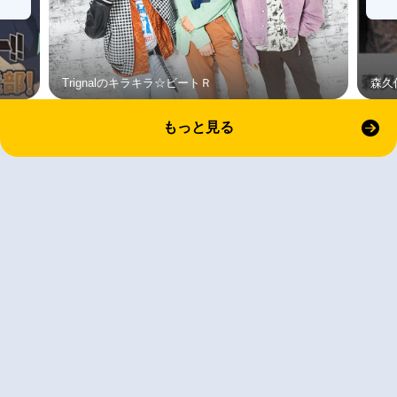
Trignalのキラキラ☆ビートＲ
森久
もっと見る