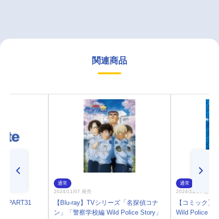
関連商品
通常
通常
2024/11/07 発売
2024/11/07 発売
 PART31
【Blu-ray】TVシリーズ「名探偵コナ
【コミック】名
ン」「警察学校編 Wild Police Story」
Wild Police St