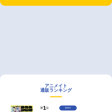
アニメイト
通販ランキング
1
第
位
発売中