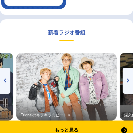
新着ラジオ番組
Trignalのキラキラ☆ビートＲ
森久
もっと見る