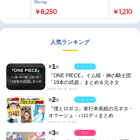
Blu-ray
￥8,250
￥1,210
人気ランキング
1
第
位
マンガ・ラノベ
『ONE PIECE』イム様・神の騎士団
「19本の武器」まとめ＆元ネタ
2026-08-06 16:30
2
第
位
マンガ・ラノベ
『僕とロボコ』単行本表紙の元ネタ・
オマージュ・パロディまとめ
2026-07-21 10:00
3
第
位
アニメ