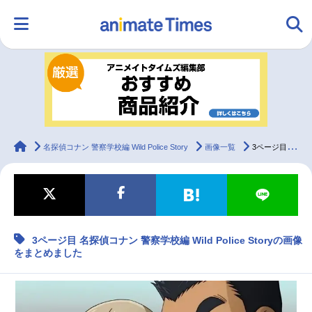
HOME
ランキング
アニメ
声優
ラジオ
みんなの声
グッズ
映画
animateTimes
名探偵コナン 警察学校編 Wild Police Story
画像一覧
3ページ目 名探偵コナン 警察学校編 Wild Police Storyの画像をまとめました
マンガ・ラノベ
ゲーム・アプリ
音楽
コスプレ
3ページ目 名探偵コナン 警察学校編 Wild Police Storyの画像
2.5次元
配信・Vtuber
トレンド
無料マンガ
をまとめました
最新記事一覧
アニメ記事一覧
声優記事一覧