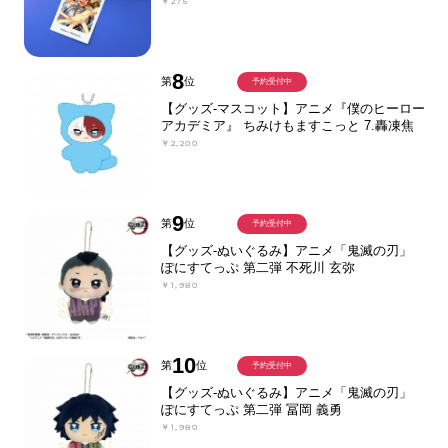
￥275
8
第
位
予約受付中
【グッズ-マスコット】アニメ『僕のヒーロー
アカデミア』 ちみけもますこっと 7.轟凍焦
￥2,200
9
第
位
予約受付中
【グッズ-ぬいぐるみ】アニメ「鬼滅の刃」
ぽにすてっぷ 第二弾 不死川 玄弥
￥1,980
10
第
位
予約受付中
【グッズ-ぬいぐるみ】アニメ「鬼滅の刃」
ぽにすてっぷ 第二弾 冨岡 義勇
￥1,980