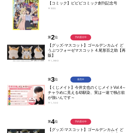
【コミック】ビビビコミック創刊記念号
￥935
2
第
位
予約受付中
【グッズ-マスコット】ゴールデンカムイ ど
うぶつフォーゼマスコット 4.尾形百之助【再
販】
￥1,980
3
第
位
発売中
【くじメイト】今井文也のくじメイトVol.4～
チャラめに見える幼馴染、実は一途で独占欲
が強いんです～
￥1,100
4
第
位
予約受付中
【グッズ-マスコット】ゴールデンカムイ ど