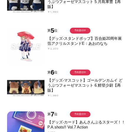
うぶつフォーゼマスコット 5.月島軍曹【再
販】
￥1,980
5
第
位
予約受付中
【グッズ-スタンドポップ】百合姫20周年展
箔アクリルスタンドE：あおのなち
￥2,200
6
第
位
予約受付中
【グッズ-マスコット】ゴールデンカムイ ど
うぶつフォーゼマスコット 6.鯉登少尉【再
販】
￥1,980
7
第
位
予約受付中
【グッズ-カード】あんさんぶるスターズ！！
P.A.shots!! Vol.7 Action