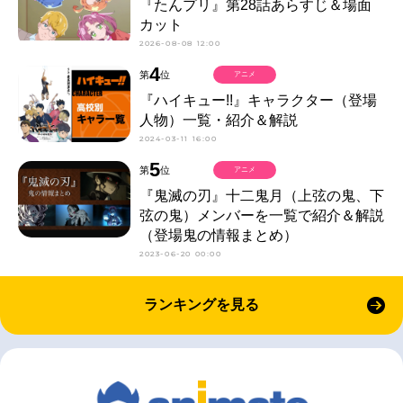
『たんプリ』第28話あらすじ＆場面
カット
2026-08-08 12:00
4
第
位
アニメ
『ハイキュー!!』キャラクター（登場
人物）一覧・紹介＆解説
2024-03-11 16:00
5
第
位
アニメ
『鬼滅の刃』十二鬼月（上弦の鬼、下
弦の鬼）メンバーを一覧で紹介＆解説
（登場鬼の情報まとめ）
2023-06-20 00:00
ランキングを見る