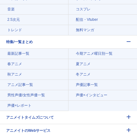
音楽
コスプレ
2.5次元
配信・Vtuber
トレンド
無料マンガ
特集/一覧まとめ
最新記事一覧
今期アニメ曜日別一覧
春アニメ
夏アニメ
秋アニメ
冬アニメ
アニメ記事一覧
声優記事一覧
男性声優/女性声優一覧
声優×インタビュー
声優×レポート
アニメイトタイムズについて
アニメイトのWebサービス