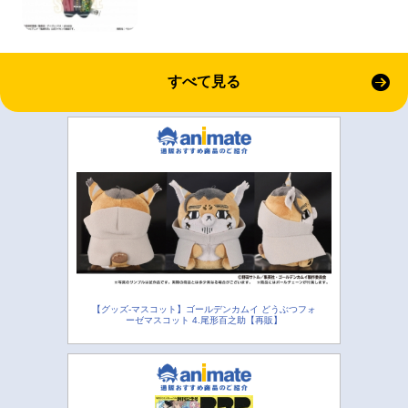
すべて見る
【グッズ-マスコット】ゴールデンカムイ どうぶつフォ
ーゼマスコット 4.尾形百之助【再販】