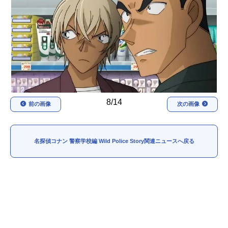
アニメ映画一覧
実写化映画一覧
今期アニメ曜日別一覧
春アニメ
夏アニメ
秋アニメ
冬アニメ
8/14
前の画像
次の画像
男性声優/女性声優一覧
FOLLOW US
名探偵コナン 警察学校編 Wild Police Story関連ニュースへ戻る