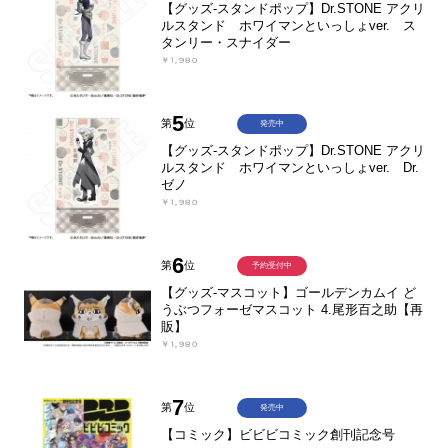
【グッズ-スタンドポップ】Dr.STONE アクリ
ルスタンド ホワイマンといっしょver. ス
タンリー・スナイダー
￥1,980
5
第
位
発売中
【グッズ-スタンドポップ】Dr.STONE アクリ
ルスタンド ホワイマンといっしょver. Dr.
ゼノ
￥1,980
6
第
位
予約受付中
【グッズ-マスコット】ゴールデンカムイ ど
うぶつフォーゼマスコット 4.尾形百之助【再
販】
￥1,980
7
第
位
発売中
【コミック】ビビビコミック創刊記念号