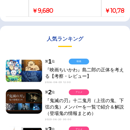
￥9,680
￥10,780
人気ランキング
1
第
位
映画
『映画ちいかわ』島二郎の正体を考え
る【考察・レビュー】
2026-08-03 12:00
2
第
位
アニメ
『鬼滅の刃』十二鬼月（上弦の鬼、下
弦の鬼）メンバーを一覧で紹介＆解説
（登場鬼の情報まとめ）
2023-06-20 00:00
3
第
位
アニメ