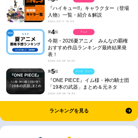
『ハイキュー!!』キャラクター（登場
人物）一覧・紹介＆解説
2024-03-11 16:00
4
第
位
アニメ
今期・2026夏アニメ みんなの覇権
おすすめ作品ランキング最終結果発
表！
2026-06-29 16:30
5
第
位
マンガ・ラノベ
『ONE PIECE』イム様・神の騎士団
「19本の武器」まとめ＆元ネタ
2026-08-06 16:30
ランキングを見る