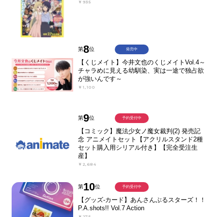
￥935
8
第
位
発売中
【くじメイト】今井文也のくじメイトVol.4～
チャラめに見える幼馴染、実は一途で独占欲
が強いんです～
￥1,100
9
第
位
予約受付中
【コミック】魔法少女ノ魔女裁判(2) 発売記
念 アニメイトセット【アクリルスタンド2種
セット購入用シリアル付き】【完全受注生
産】
￥2,684
10
第
位
予約受付中
【グッズ-カード】あんさんぶるスターズ！！
P.A.shots!! Vol.7 Action
￥275