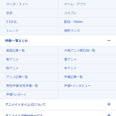
マンガ・ラノベ
ゲーム・アプリ
音楽
コスプレ
2.5次元
配信・Vtuber
トレンド
無料マンガ
特集/一覧まとめ
最新記事一覧
今期アニメ曜日別一覧
春アニメ
夏アニメ
秋アニメ
冬アニメ
アニメ記事一覧
声優記事一覧
男性声優/女性声優一覧
声優×インタビュー
声優×レポート
アニメイトタイムズについて
アニメイトのWebサービス