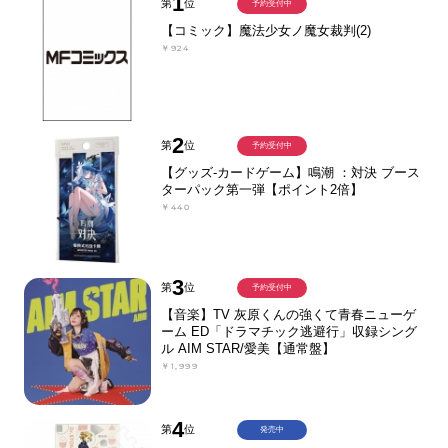
1
第
位
予約受付中
【コミック】魔法少女ノ魔女裁判(2)
￥924
2
第
位
予約受付中
【グッズ-カードゲーム】鳴潮 ：対決 ブース
ターパック第一弾【ポイント2倍】
￥440
3
第
位
予約受付中
【音楽】TV 灰原くんの強くて青春ニューゲ
ーム ED「ドラマチック逃避行」収録シング
ル AIM STAR/愛美【通常盤】
￥1,999
4
第
位
発売中