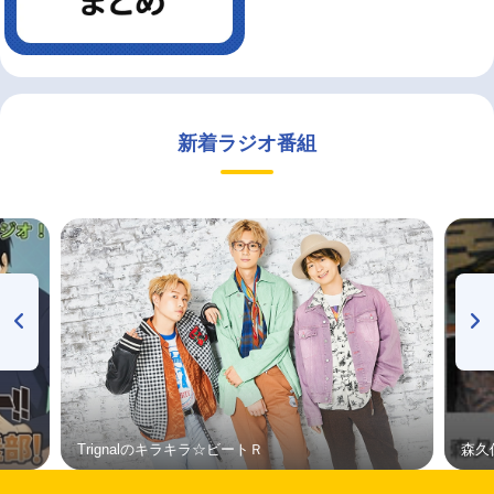
新着ラジオ番組
Trignalのキラキラ☆ビートＲ
森久