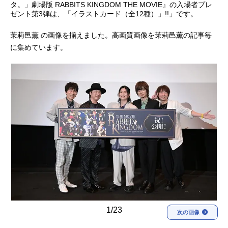
タ。」劇場版 RABBITS KINGDOM THE MOVIE』の入場者プレ
ゼント第3弾は、「イラストカード（全12種）」!!」です。
アニメ映画一覧
実写化映画一覧
茉莉邑薫 の画像を揃えました。高画質画像を茉莉邑薫の記事毎
今期アニメ曜日別一覧
に集めています。
春アニメ
夏アニメ
秋アニメ
冬アニメ
男性声優/女性声優一覧
FOLLOW US
1/23
次の画像