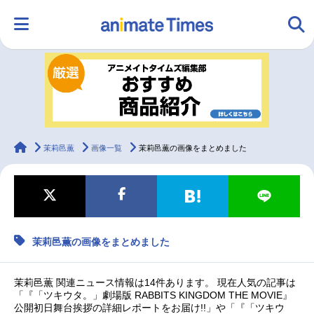
HOME
ランキング
アニメ
声優
ラジオ
みんなの声
グッズ
映画
animateTimes
茉莉邑薫
画像一覧
茉莉邑薫の画像をまとめました
マンガ・ラノベ
ゲーム・アプリ
音楽
コスプレ
茉莉邑薫の画像をまとめました
2.5次元
配信・Vtuber
トレンド
無料マンガ
最新記事一覧
茉莉邑薫 関連ニュース情報は14件あります。 現在人気の記事は
「『「ツキウタ。」劇場版 RABBITS KINGDOM THE MOVIE』
公開初日舞台挨拶の詳細レポートをお届け!!」や「『「ツキウ
アニメ記事一覧
声優記事一覧