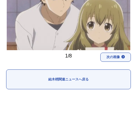
アニメ映画一覧
実写化映画一覧
今期アニメ曜日別一覧
春アニメ
夏アニメ
秋アニメ
冬アニメ
1/8
次の画像
男性声優/女性声優一覧
FOLLOW US
結木梢関連ニュースへ戻る