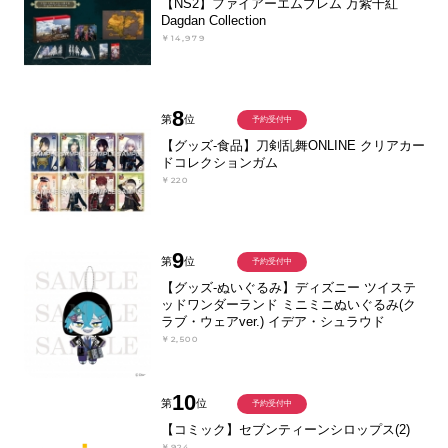
【NS2】ファイアーエムブレム 万紫千紅
Dagdan Collection
￥14,979
8
第
位
予約受付中
【グッズ-食品】刀剣乱舞ONLINE クリアカー
ドコレクションガム
￥220
9
第
位
予約受付中
【グッズ-ぬいぐるみ】ディズニー ツイステ
ッドワンダーランド ミニミニぬいぐるみ(ク
ラブ・ウェアver.) イデア・シュラウド
￥2,500
10
第
位
予約受付中
【コミック】セブンティーンシロップス(2)
￥924