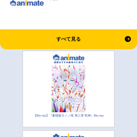
すべて見る
【Blu-ray】『劇場版モノノ怪 第三章 蛇神』Blu-ray