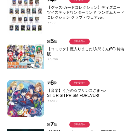
【グッズ-カードコレクション】ディズニー
ツイステッドワンダーランド ランダムカード
コレクション クラブ・ウェアver.
￥400
5
第
位
予約受付中
【コミック】魔入りました!入間くん(50) 特装
版
￥3,850
6
第
位
予約受付中
【音楽】うたの☆プリンスさまっ♪
ST☆RISH PRISM FOREVER!
￥1,650
7
第
位
予約受付中