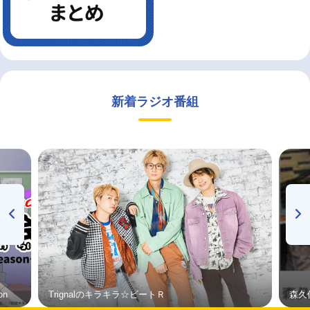
新着ラジオ番組
on
Trignalのキラキラ☆ビートＲ
森久