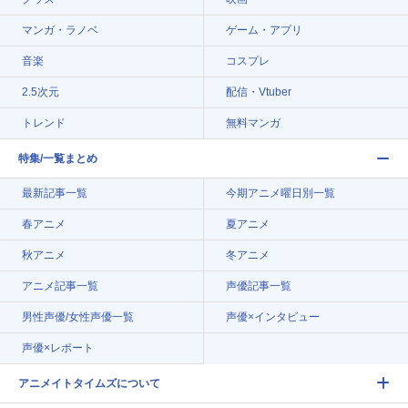
マンガ・ラノベ
ゲーム・アプリ
音楽
コスプレ
2.5次元
配信・Vtuber
トレンド
無料マンガ
特集/一覧まとめ
最新記事一覧
今期アニメ曜日別一覧
春アニメ
夏アニメ
秋アニメ
冬アニメ
アニメ記事一覧
声優記事一覧
男性声優/女性声優一覧
声優×インタビュー
声優×レポート
アニメイトタイムズについて