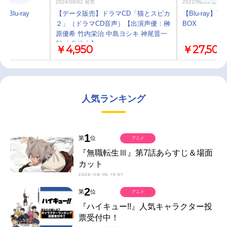
2024/08/02 発売
2022/08/24 発売
 Blu-ray
【データ販売】ドラマCD「猫とスピカ
【Blu-ray】TV
２」（ドラマCD音声）【出演声優：榊
BOX
原優希 竹内栄治 中島ヨシキ 神尾晋一
郎 寺島惇太】
￥4,950
￥27,500
人気ランキング
1
第
位
アニメ
『無職転生Ⅲ』第7話あらすじ＆場面
カット
2026-08-05 19:01
2
第
位
アニメ
『ハイキュー!!』人気キャラクター投
票受付中！