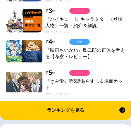
2026-08-03 17:00
3
第
位
アニメ
『ハイキュー!!』キャラクター（登場
人物）一覧・紹介＆解説
2024-03-11 16:00
4
第
位
映画
『映画ちいかわ』島二郎の正体を考え
る【考察・レビュー】
2026-08-03 12:00
5
第
位
アニメ
『きみ愛』第6話あらすじ＆場面カッ
ト
2026-08-05 18:02
ランキングを見る