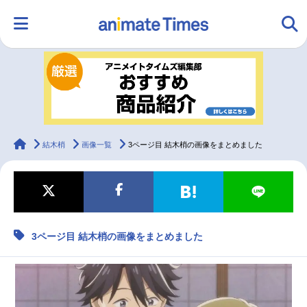
HOME
ランキング
アニメ
声優
ラジオ
みんなの声
グッズ
映画
animateTimes
結木梢
画像一覧
3ページ目 結木梢の画像をまとめました
マンガ・ラノベ
ゲーム・アプリ
音楽
コスプレ
3ページ目 結木梢の画像をまとめました
2.5次元
配信・Vtuber
トレンド
無料マンガ
最新記事一覧
アニメ記事一覧
声優記事一覧