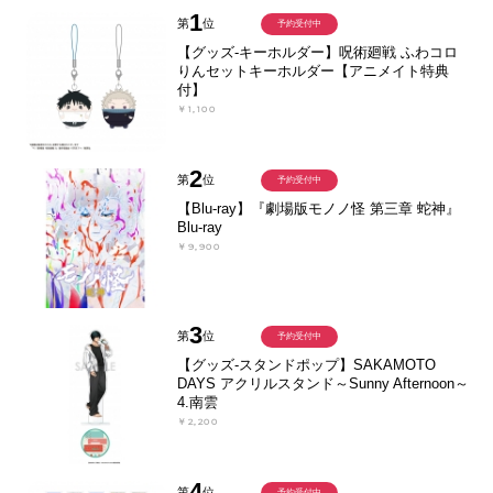
1
第
位
予約受付中
【グッズ-キーホルダー】呪術廻戦 ふわコロ
りんセットキーホルダー【アニメイト特典
付】
￥1,100
2
第
位
予約受付中
【Blu-ray】『劇場版モノノ怪 第三章 蛇神』
Blu-ray
￥9,900
3
第
位
予約受付中
【グッズ-スタンドポップ】SAKAMOTO
DAYS アクリルスタンド～Sunny Afternoon～
4.南雲
￥2,200
4
第
位
予約受付中