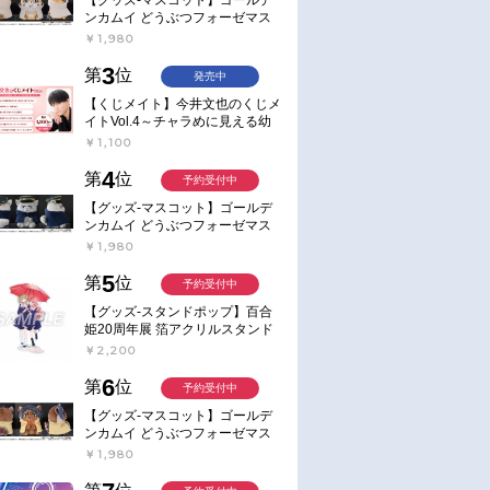
ンカムイ どうぶつフォーゼマス
コット 4.尾形百之助【再販】
￥1,980
3
第
位
発売中
【くじメイト】今井文也のくじメ
イトVol.4～チャラめに見える幼
馴染、実は一途で独占欲が強いん
￥1,100
です～
4
第
位
予約受付中
【グッズ-マスコット】ゴールデ
ンカムイ どうぶつフォーゼマス
コット 5.月島軍曹【再販】
￥1,980
5
第
位
予約受付中
【グッズ-スタンドポップ】百合
姫20周年展 箔アクリルスタンド
E：あおのなち
￥2,200
6
第
位
予約受付中
【グッズ-マスコット】ゴールデ
ンカムイ どうぶつフォーゼマス
コット 6.鯉登少尉【再販】
￥1,980