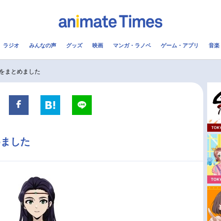
ラジオ
みんなの声
グッズ
映画
マンガ・ラノベ
ゲーム・アプリ
音楽
メ
声優
ラジオ
み
をまとめました
コスプレ
2.5次元
配信
アニメ映画一覧
今期アニメ曜日別一覧
めました
実写化映画一覧
春アニメ
男性声優/女性声優一覧
夏アニメ
FOLLOW US