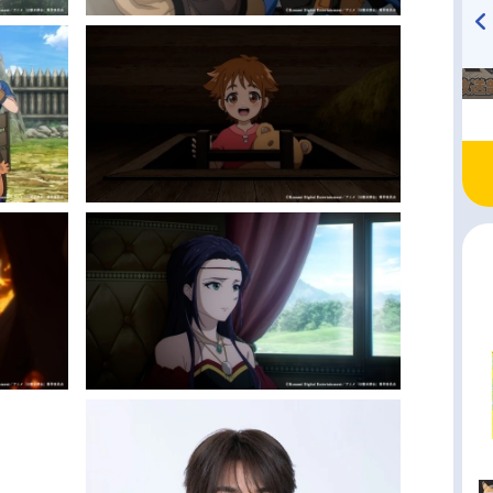
TVアニメ『戦隊大失格』
ハイキュー!! 烏野高校放送部!
radio 大直会 2nd season