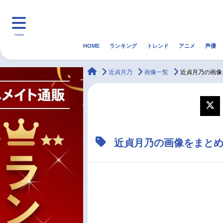
menu
HOME
ランキング
トレンド
アニメ
声優
HOME
ランキング
アニ
animateTimes
近貞月乃
画像一覧
近貞月乃の画像
マンガ・ラノベ
ゲーム・アプリ
音楽
最新記事一覧
近貞月乃の画像をまと
アニメ記事一覧
声優記事一覧