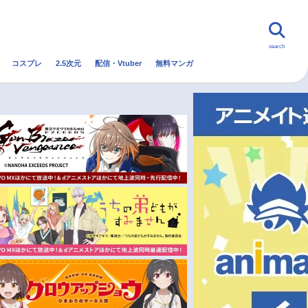
search
コスプレ
2.5次元
配信・Vtuber
無料マンガ
んなの声
グッズ
映画
・Vtuber
トレンド
無料マンガ
秋アニメ
冬アニメ