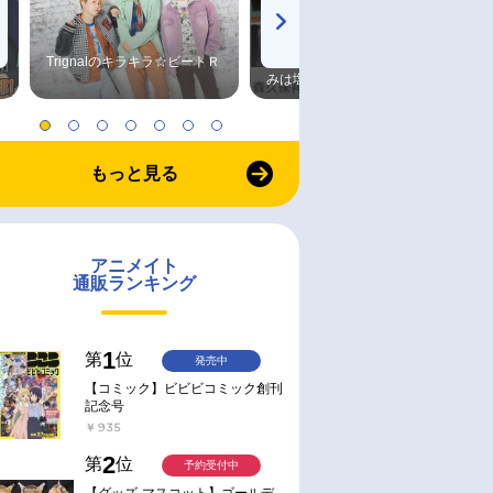
Trignalのキラキラ☆ビートＲ
森久保祥太郎×浪川大輔 つま
みは塩だけ
もっと見る
アニメイト
通販ランキング
1
第
位
発売中
【コミック】ビビビコミック創刊
記念号
￥935
2
第
位
予約受付中
【グッズ-マスコット】ゴールデ