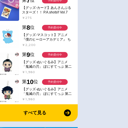
7
第
位
予約受付中
【グッズ-カード】あんさんぶる
スターズ！！ P.A.shots!! Vol.7
Action
￥275
8
第
位
予約受付中
【グッズ-マスコット】アニメ
『僕のヒーローアカデミア』 ち
みけもますこっと 7.轟凍焦
￥2,200
9
第
位
予約受付中
【グッズ-ぬいぐるみ】アニメ
「鬼滅の刃」 ぽにすてっぷ 第二
弾 不死川 玄弥
￥1,980
10
第
位
予約受付中
【グッズ-ぬいぐるみ】アニメ
「鬼滅の刃」 ぽにすてっぷ 第二
弾 冨岡 義勇
￥1,980
すべて見る