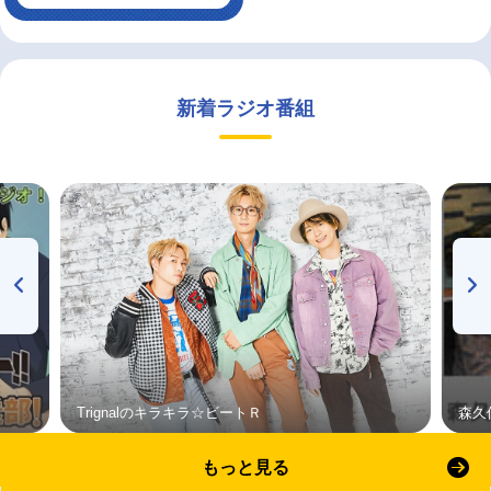
新着ラジオ番組
Trignalのキラキラ☆ビートＲ
森久
もっと見る