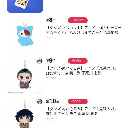
8
第
位
予約受付中
【グッズ-マスコット】アニメ『僕のヒーロー
アカデミア』 ちみけもますこっと 7.轟凍焦
￥2,200
9
第
位
予約受付中
【グッズ-ぬいぐるみ】アニメ「鬼滅の刃」
ぽにすてっぷ 第二弾 不死川 玄弥
￥1,980
10
第
位
予約受付中
【グッズ-ぬいぐるみ】アニメ「鬼滅の刃」
ぽにすてっぷ 第二弾 冨岡 義勇
￥1,980