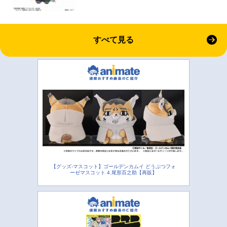
すべて見る
【グッズ-マスコット】ゴールデンカムイ どうぶつフォ
ーゼマスコット 4.尾形百之助【再販】