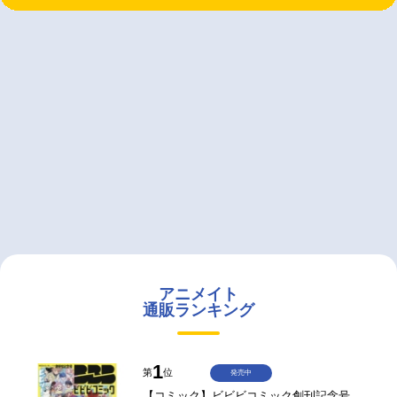
アニメイト
通販ランキング
1
第
位
発売中
【コミック】ビビビコミック創刊記念号