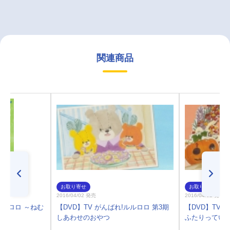
関連商品
お取り寄せ
お取り寄せ
2016/04/02 発売
2016/04/02 発売
ルルロロ ～ねむ
【DVD】TV がんばれ!ルルロロ 第3期
【DVD】TV 
しあわせのおやつ
ふたりってい