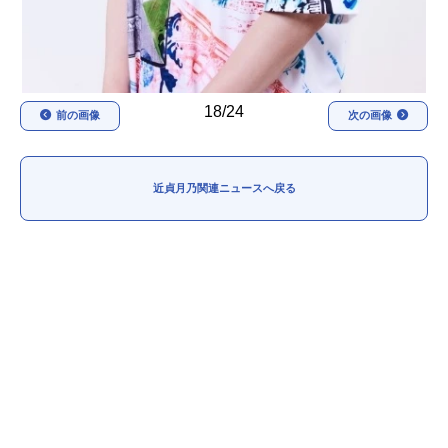
18/24
前の画像
次の画像
近貞月乃関連ニュースへ戻る