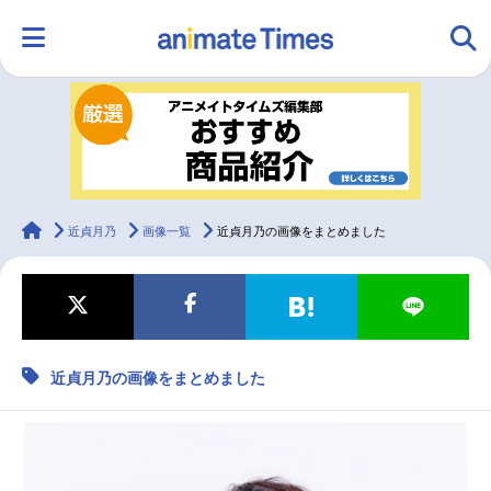
HOME
ランキング
アニメ
声優
ラジオ
みんなの声
グッズ
映画
animateTimes
近貞月乃
画像一覧
近貞月乃の画像をまとめました
マンガ・ラノベ
ゲーム・アプリ
音楽
コスプレ
近貞月乃の画像をまとめました
2.5次元
配信・Vtuber
トレンド
無料マンガ
最新記事一覧
アニメ記事一覧
声優記事一覧