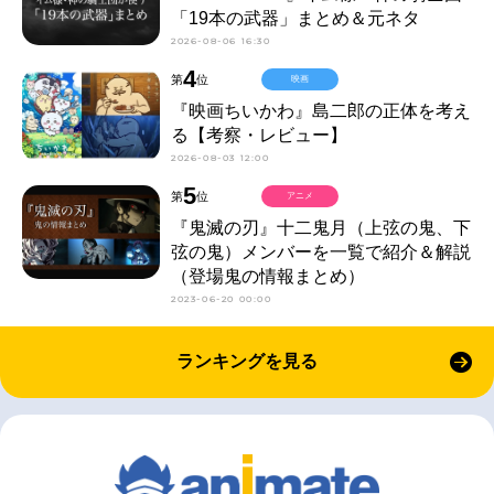
「19本の武器」まとめ＆元ネタ
2026-08-06 16:30
4
第
位
映画
『映画ちいかわ』島二郎の正体を考え
る【考察・レビュー】
2026-08-03 12:00
5
第
位
アニメ
『鬼滅の刃』十二鬼月（上弦の鬼、下
弦の鬼）メンバーを一覧で紹介＆解説
（登場鬼の情報まとめ）
2023-06-20 00:00
ランキングを見る