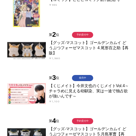
￥935
2
第
位
予約受付中
【グッズ-マスコット】ゴールデンカムイ ど
うぶつフォーゼマスコット 4.尾形百之助【再
販】
￥1,980
3
第
位
発売中
【くじメイト】今井文也のくじメイトVol.4～
チャラめに見える幼馴染、実は一途で独占欲
が強いんです～
￥1,100
4
第
位
予約受付中
【グッズ-マスコット】ゴールデンカムイ ど
うぶつフォーゼマスコット 5.月島軍曹【再