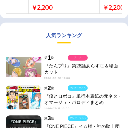
￥2,200
￥2,200
人気ランキング
1
第
位
アニメ
『たんプリ』第28話あらすじ＆場面
カット
2026-08-08 12:00
2
第
位
マンガ・ラノベ
『僕とロボコ』単行本表紙の元ネタ・
オマージュ・パロディまとめ
2026-07-21 10:00
3
第
位
マンガ・ラノベ
『ONE PIECE』イム様・神の騎士団