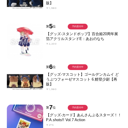
販】
￥1,980
5
第
位
予約受付中
【グッズ-スタンドポップ】百合姫20周年展
箔アクリルスタンドE：あおのなち
￥2,200
6
第
位
予約受付中
【グッズ-マスコット】ゴールデンカムイ ど
うぶつフォーゼマスコット 6.鯉登少尉【再
販】
￥1,980
7
第
位
予約受付中
【グッズ-カード】あんさんぶるスターズ！！
P.A.shots!! Vol.7 Action
￥275