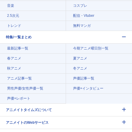
音楽
コスプレ
2.5次元
配信・Vtuber
トレンド
無料マンガ
特集/一覧まとめ
最新記事一覧
今期アニメ曜日別一覧
春アニメ
夏アニメ
秋アニメ
冬アニメ
アニメ記事一覧
声優記事一覧
男性声優/女性声優一覧
声優×インタビュー
声優×レポート
アニメイトタイムズについて
アニメイトのWebサービス