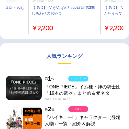
2016/04/02 発売
2016/04/02 発売
ルルロロ ～ねむ
【DVD】TV がんばれ!ルルロロ 第3期
【DVD】TV 
しあわせのおやつ
ふたりってい
￥2,200
￥2,200
人気ランキング
1
第
位
マンガ・ラノベ
『ONE PIECE』イム様・神の騎士団
「19本の武器」まとめ＆元ネタ
2026-08-06 16:30
2
第
位
アニメ
『ハイキュー!!』キャラクター（登場
人物）一覧・紹介＆解説