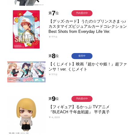
7
第
位
予約受付中
【グッズ-カード】うたの☆プリンスさまっ♪
カスタマイズビジュアルカードコレクション
Best Shots from Everyday Life Ver.
￥770
8
第
位
発売中
【くじメイト】映画『超かぐや姫！』超ファ
ンサ！ver. くじメイト
￥770
9
第
位
予約受付中
【フィギュア】るかっぷ TVアニメ
『BLEACH 千年血戦篇』 平子真子
￥4,020