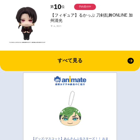
10
第
位
予約受付中
【フィギュア】るかっぷ 刀剣乱舞ONLINE 加
州清光
￥4,301
すべて見る
【グッズ-マスコット】あんさんぶるスターズ！！ おま