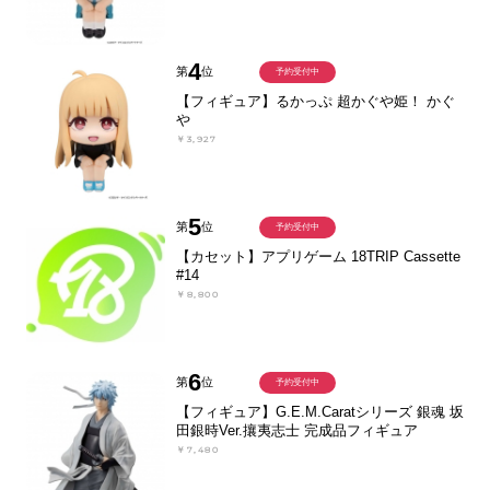
4
第
位
予約受付中
【フィギュア】るかっぷ 超かぐや姫！ かぐ
や
￥3,927
5
第
位
予約受付中
【カセット】アプリゲーム 18TRIP Cassette
#14
￥8,800
6
第
位
予約受付中
【フィギュア】G.E.M.Caratシリーズ 銀魂 坂
田銀時Ver.攘夷志士 完成品フィギュア
￥7,480