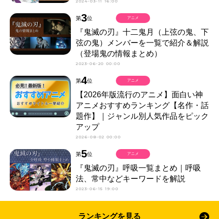
2024-03-11 16:00
3
第
位
アニメ
『鬼滅の刃』十二鬼月（上弦の鬼、下
弦の鬼）メンバーを一覧で紹介＆解説
（登場鬼の情報まとめ）
2023-06-20 00:00
4
第
位
アニメ
【2026年版流行のアニメ】面白い神
アニメおすすめランキング【名作・話
題作】｜ジャンル別人気作品をピック
アップ
2026-08-02 00:00
5
第
位
アニメ
『鬼滅の刃』呼吸一覧まとめ｜呼吸
法、常中などキーワードを解説
2023-06-15 19:00
ランキングを見る