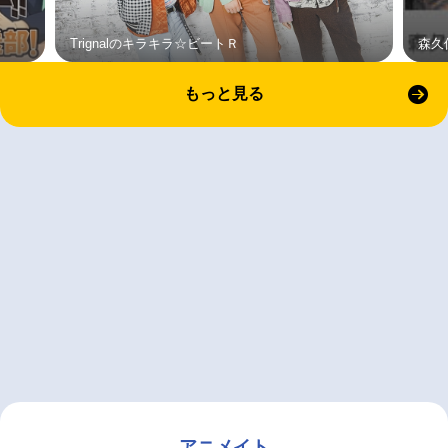
Trignalのキラキラ☆ビートＲ
森久
もっと見る
アニメイト