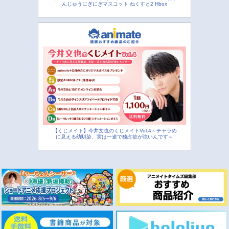
んじゅうにぎにぎマスコット ねくすと2 Hbox
【くじメイト】今井文也のくじメイトVol.4～チャラめ
に見える幼馴染、実は一途で独占欲が強いんです～