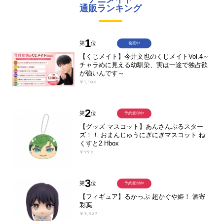
通販ランキング
1
第
位
発売中
【くじメイト】今井文也のくじメイトVol.4～
チャラめに見える幼馴染、実は一途で独占欲
が強いんです～
￥1,100
2
第
位
予約受付中
【グッズ-マスコット】あんさんぶるスター
ズ！！ おまんじゅうにぎにぎマスコット ね
くすと2 Hbox
￥770
3
第
位
予約受付中
【フィギュア】るかっぷ 超かぐや姫！ 酒寄
彩葉
￥3,927