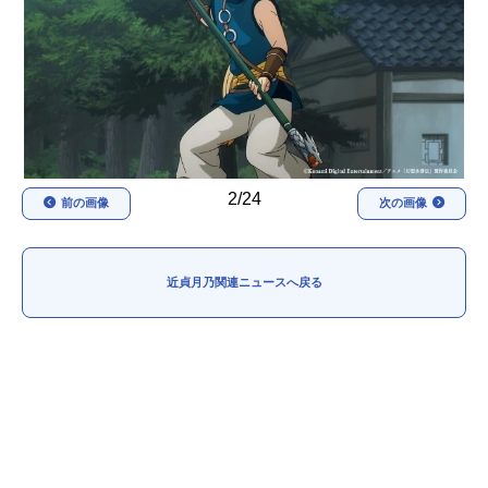
アニメ映画一覧
実写化映画一覧
今期アニメ曜日別一覧
春アニメ
夏アニメ
秋アニメ
冬アニメ
2/24
前の画像
次の画像
男性声優/女性声優一覧
FOLLOW US
近貞月乃関連ニュースへ戻る