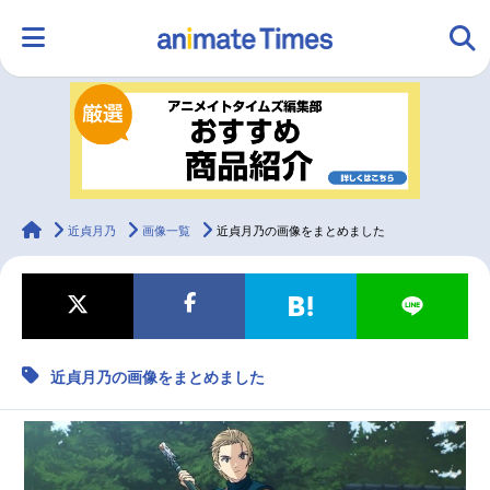
HOME
ランキング
アニメ
声優
ラジオ
みんなの声
グッズ
映画
animateTimes
近貞月乃
画像一覧
近貞月乃の画像をまとめました
マンガ・ラノベ
ゲーム・アプリ
音楽
コスプレ
近貞月乃の画像をまとめました
2.5次元
配信・Vtuber
トレンド
無料マンガ
最新記事一覧
アニメ記事一覧
声優記事一覧