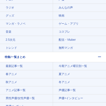
ラジオ
みんなの声
グッズ
映画
マンガ・ラノベ
ゲーム・アプリ
音楽
コスプレ
2.5次元
配信・Vtuber
トレンド
無料マンガ
特集/一覧まとめ
最新記事一覧
今期アニメ曜日別一覧
春アニメ
夏アニメ
秋アニメ
冬アニメ
アニメ記事一覧
声優記事一覧
男性声優/女性声優一覧
声優×インタビュー