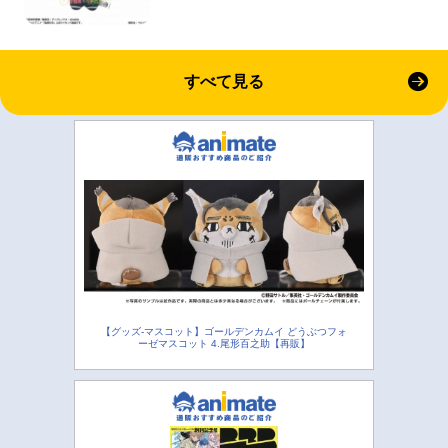
すべて見る
【グッズ-マスコット】ゴールデンカムイ どうぶつフォ
ーゼマスコット 4.尾形百之助【再販】