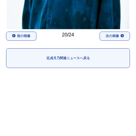
20/24
前の画像
次の画像
近貞月乃関連ニュースへ戻る