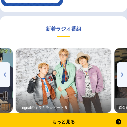
新着ラジオ番組
Trignalのキラキラ☆ビートＲ
森久
もっと見る