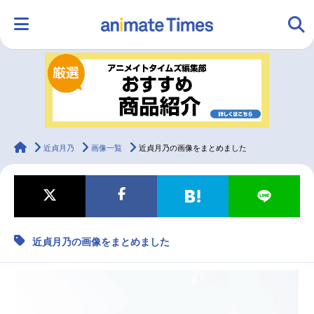
HOME
ランキング
アニメ
声優
ラジオ
みんなの声
グッズ
映画
animateTimes
近貞月乃
画像一覧
近貞月乃の画像をまとめました
マンガ・ラノベ
ゲーム・アプリ
音楽
コスプレ
近貞月乃の画像をまとめました
2.5次元
配信・Vtuber
トレンド
無料マンガ
最新記事一覧
アニメ記事一覧
声優記事一覧