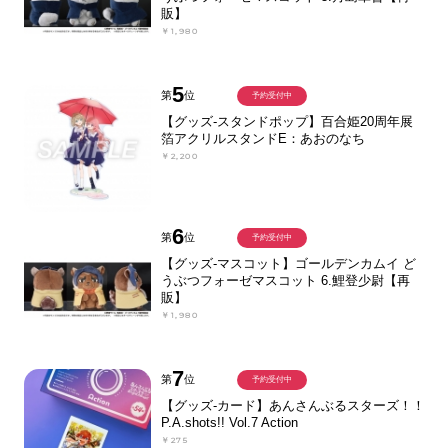
販】
￥1,980
5
第
位
予約受付中
【グッズ-スタンドポップ】百合姫20周年展
箔アクリルスタンドE：あおのなち
￥2,200
6
第
位
予約受付中
【グッズ-マスコット】ゴールデンカムイ ど
うぶつフォーゼマスコット 6.鯉登少尉【再
販】
￥1,980
7
第
位
予約受付中
【グッズ-カード】あんさんぶるスターズ！！
P.A.shots!! Vol.7 Action
￥275