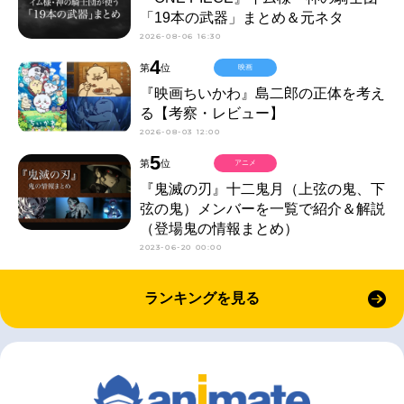
「19本の武器」まとめ＆元ネタ
2026-08-06 16:30
4
第
位
映画
『映画ちいかわ』島二郎の正体を考え
る【考察・レビュー】
2026-08-03 12:00
5
第
位
アニメ
『鬼滅の刃』十二鬼月（上弦の鬼、下
弦の鬼）メンバーを一覧で紹介＆解説
（登場鬼の情報まとめ）
2023-06-20 00:00
ランキングを見る