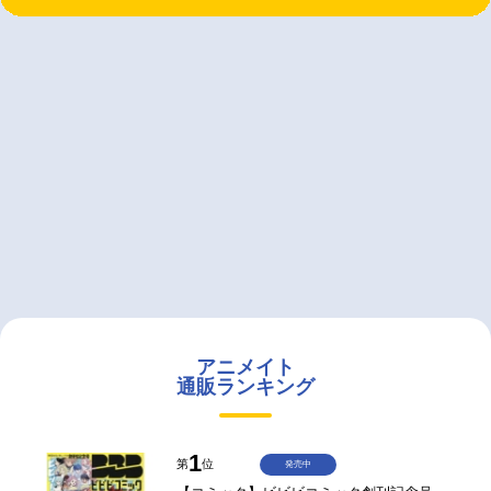
アニメイト
通販ランキング
1
第
位
発売中