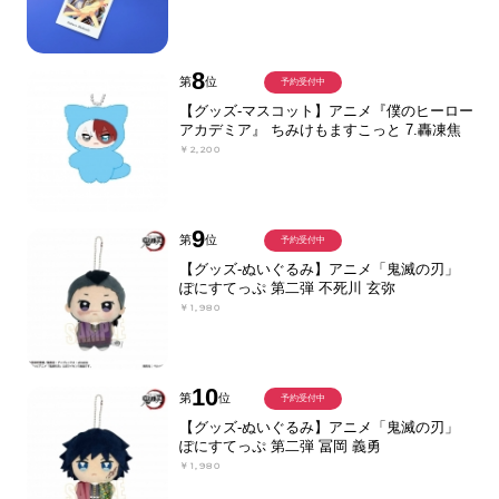
8
第
位
予約受付中
【グッズ-マスコット】アニメ『僕のヒーロー
アカデミア』 ちみけもますこっと 7.轟凍焦
￥2,200
9
第
位
予約受付中
【グッズ-ぬいぐるみ】アニメ「鬼滅の刃」
ぽにすてっぷ 第二弾 不死川 玄弥
￥1,980
10
第
位
予約受付中
【グッズ-ぬいぐるみ】アニメ「鬼滅の刃」
ぽにすてっぷ 第二弾 冨岡 義勇
￥1,980