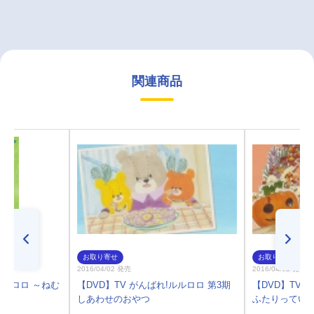
関連商品
お取り寄せ
お取り寄せ
2016/04/02 発売
2016/04/02 発売
ルルロロ ～ねむ
【DVD】TV がんばれ!ルルロロ 第3期
【DVD】TV 
しあわせのおやつ
ふたりってい