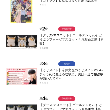
【コミック】ビビビコミック創刊記念号
￥935
2
第
位
予約受付中
【グッズ-マスコット】ゴールデンカムイ ど
うぶつフォーゼマスコット 4.尾形百之助【再
販】
￥1,980
3
第
位
発売中
【くじメイト】今井文也のくじメイトVol.4～
チャラめに見える幼馴染、実は一途で独占欲
が強いんです～
￥1,100
4
第
位
予約受付中
【グッズ-マスコット】ゴールデンカムイ ど
うぶつフォーゼマスコット 5.月島軍曹【再