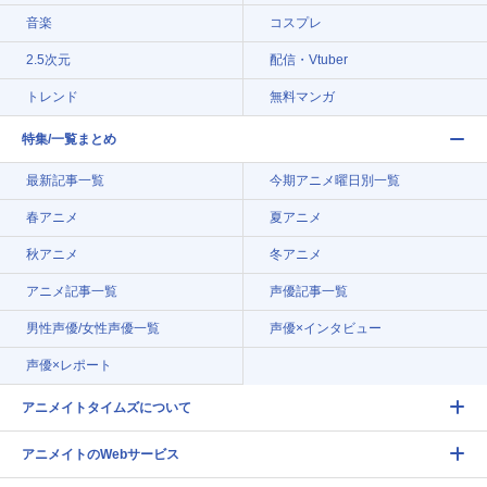
音楽
コスプレ
2.5次元
配信・Vtuber
トレンド
無料マンガ
特集/一覧まとめ
最新記事一覧
今期アニメ曜日別一覧
春アニメ
夏アニメ
秋アニメ
冬アニメ
アニメ記事一覧
声優記事一覧
男性声優/女性声優一覧
声優×インタビュー
声優×レポート
アニメイトタイムズについて
アニメイトのWebサービス