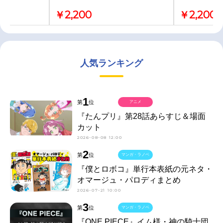
￥2,200
￥2,200
人気ランキング
1
第
位
アニメ
『たんプリ』第28話あらすじ＆場面
カット
2026-08-08 12:00
2
第
位
マンガ・ラノベ
『僕とロボコ』単行本表紙の元ネタ・
オマージュ・パロディまとめ
2026-07-21 10:00
3
第
位
マンガ・ラノベ
『ONE PIECE』イム様・神の騎士団