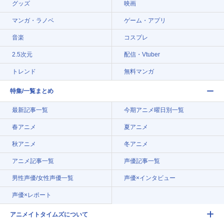
グッズ
映画
マンガ・ラノベ
ゲーム・アプリ
音楽
コスプレ
2.5次元
配信・Vtuber
トレンド
無料マンガ
特集/一覧まとめ
最新記事一覧
今期アニメ曜日別一覧
春アニメ
夏アニメ
秋アニメ
冬アニメ
アニメ記事一覧
声優記事一覧
男性声優/女性声優一覧
声優×インタビュー
声優×レポート
アニメイトタイムズについて