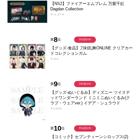
【NS2】ファイアーエムブレム 万紫千紅
Dagdan Collection
￥14,979
8
第
位
予約受付中
【グッズ-食品】刀剣乱舞ONLINE クリアカー
ドコレクションガム
￥220
9
第
位
予約受付中
【グッズ-ぬいぐるみ】ディズニー ツイステ
ッドワンダーランド ミニミニぬいぐるみ(ク
ラブ・ウェアver.) イデア・シュラウド
￥2,500
10
第
位
予約受付中
【コミック】セブンティーンシロップス(2)