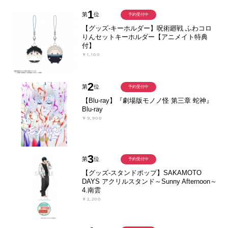
1
第
位
予約受付中
【グッズ-キーホルダー】呪術廻戦 ふわコロ
りんセットキーホルダー【アニメイト特典
付】
￥1,100
2
第
位
予約受付中
【Blu-ray】『劇場版モノノ怪 第三章 蛇神』
Blu-ray
￥9,900
3
第
位
予約受付中
【グッズ-スタンドポップ】SAKAMOTO
DAYS アクリルスタンド～Sunny Afternoon～
4.南雲
￥2,200