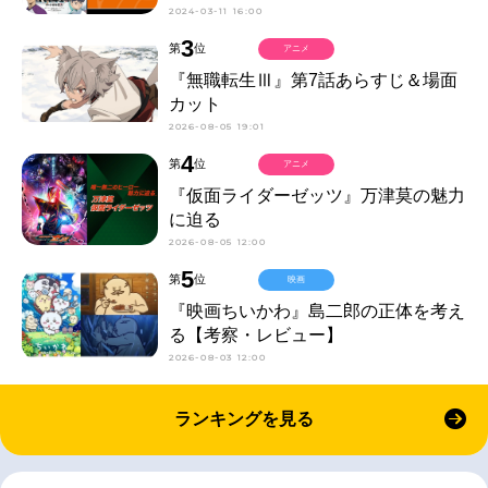
2024-03-11 16:00
3
第
位
アニメ
『無職転生Ⅲ』第7話あらすじ＆場面
カット
2026-08-05 19:01
4
第
位
アニメ
『仮面ライダーゼッツ』万津莫の魅力
に迫る
2026-08-05 12:00
5
第
位
映画
『映画ちいかわ』島二郎の正体を考え
る【考察・レビュー】
2026-08-03 12:00
ランキングを見る