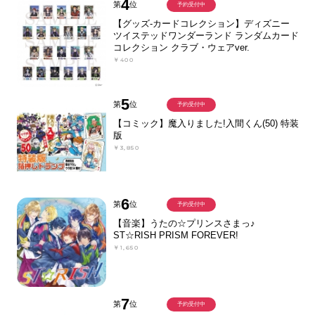
4
第
位
予約受付中
【グッズ-カードコレクション】ディズニー
ツイステッドワンダーランド ランダムカード
コレクション クラブ・ウェアver.
￥400
5
第
位
予約受付中
【コミック】魔入りました!入間くん(50) 特装
版
￥3,850
6
第
位
予約受付中
【音楽】うたの☆プリンスさまっ♪
ST☆RISH PRISM FOREVER!
￥1,650
7
第
位
予約受付中