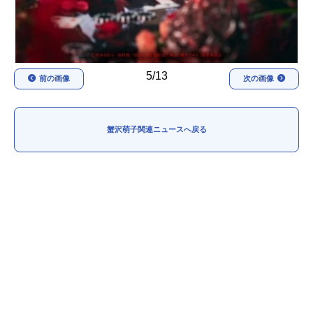
5/13
前の画像
次の画像
蟹沢萌子関連ニュースへ戻る