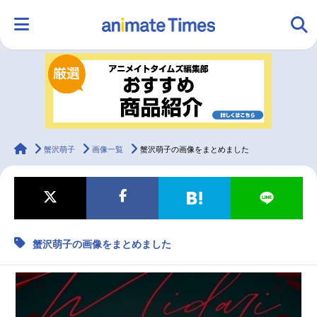
HOME
ランキング
アニメ
声優
ラジオ
みんなの声
グッズ
映画
animateTimes
蟹沢萌子
画像一覧
蟹沢萌子の画像をまとめました
マンガ・ラノベ
ゲーム・アプリ
音楽
コスプレ
蟹沢萌子の画像をまとめました
2.5次元
配信・Vtuber
トレンド
無料マンガ
最新記事一覧
アニメ記事一覧
声優記事一覧