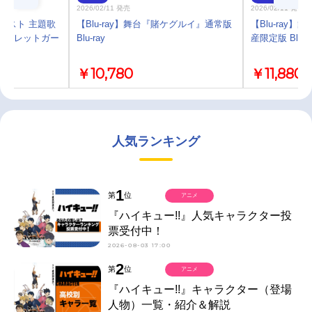
2026/02/11 発売
2026/02/11 発売
ポスト 主題歌
【Blu-ray】舞台『賭ケグルイ』通常版
【Blu-ray
/パレットガー
Blu-ray
産限定版 Blu-r
￥10,780
￥11,880
人気ランキング
1
第
位
アニメ
『ハイキュー!!』人気キャラクター投
票受付中！
2026-08-03 17:00
2
第
位
アニメ
『ハイキュー!!』キャラクター（登場
人物）一覧・紹介＆解説