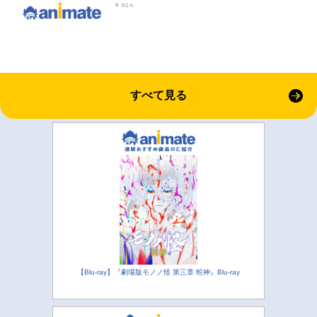
￥924
すべて見る
【Blu-ray】『劇場版モノノ怪 第三章 蛇神』Blu-ray