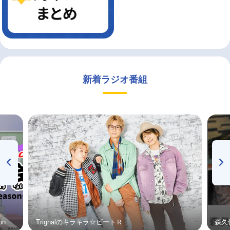
新着ラジオ番組
on
Trignalのキラキラ☆ビートＲ
森久