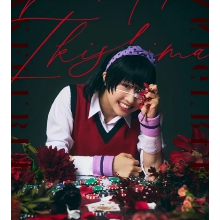
アニメ映画一覧
実写化映画一覧
今期アニメ曜日別一覧
春アニメ
夏アニメ
秋アニメ
冬アニメ
男性声優/女性声優一覧
FOLLOW US