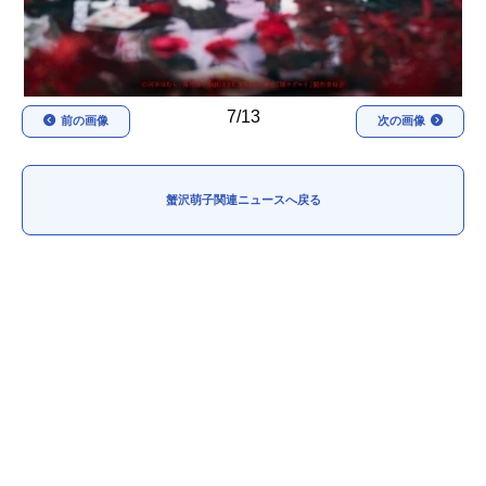
7/13
前の画像
次の画像
蟹沢萌子関連ニュースへ戻る