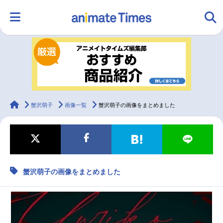
HOME
ランキング
アニメ
声優
ラジオ
みんなの声
グッズ
映画
animateTimes
蟹沢萌子
画像一覧
蟹沢萌子の画像をまとめました
マンガ・ラノベ
ゲーム・アプリ
音楽
コスプレ
蟹沢萌子の画像をまとめました
2.5次元
配信・Vtuber
トレンド
無料マンガ
最新記事一覧
アニメ記事一覧
声優記事一覧