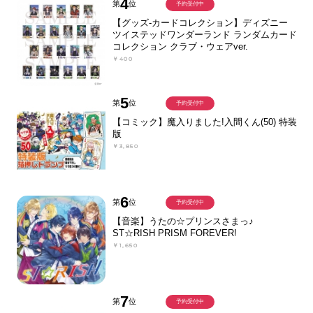
4
第
位
予約受付中
【グッズ-カードコレクション】ディズニー
ツイステッドワンダーランド ランダムカード
コレクション クラブ・ウェアver.
￥400
5
第
位
予約受付中
【コミック】魔入りました!入間くん(50) 特装
版
￥3,850
6
第
位
予約受付中
【音楽】うたの☆プリンスさまっ♪
ST☆RISH PRISM FOREVER!
￥1,650
7
第
位
予約受付中