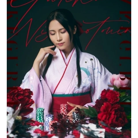
アニメ映画一覧
実写化映画一覧
今期アニメ曜日別一覧
春アニメ
夏アニメ
秋アニメ
冬アニメ
男性声優/女性声優一覧
FOLLOW US