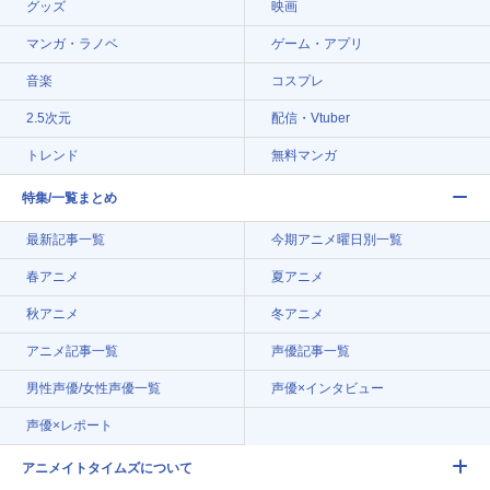
グッズ
映画
マンガ・ラノベ
ゲーム・アプリ
音楽
コスプレ
2.5次元
配信・Vtuber
トレンド
無料マンガ
特集/一覧まとめ
最新記事一覧
今期アニメ曜日別一覧
春アニメ
夏アニメ
秋アニメ
冬アニメ
アニメ記事一覧
声優記事一覧
男性声優/女性声優一覧
声優×インタビュー
声優×レポート
アニメイトタイムズについて