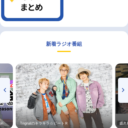
新着ラジオ番組
on
Trignalのキラキラ☆ビートＲ
森久