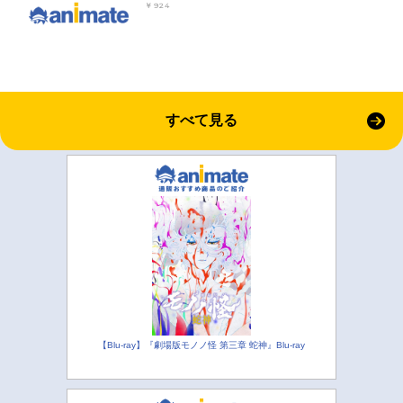
￥924
すべて見る
【Blu-ray】『劇場版モノノ怪 第三章 蛇神』Blu-ray