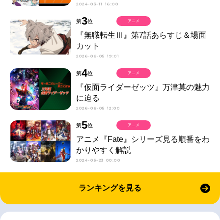
2024-03-11 16:00
3
第
位
アニメ
『無職転生Ⅲ』第7話あらすじ＆場面
カット
2026-08-05 19:01
4
第
位
アニメ
『仮面ライダーゼッツ』万津莫の魅力
に迫る
2026-08-05 12:00
5
第
位
アニメ
アニメ『Fate』シリーズ見る順番をわ
かりやすく解説
2024-05-23 00:00
ランキングを見る