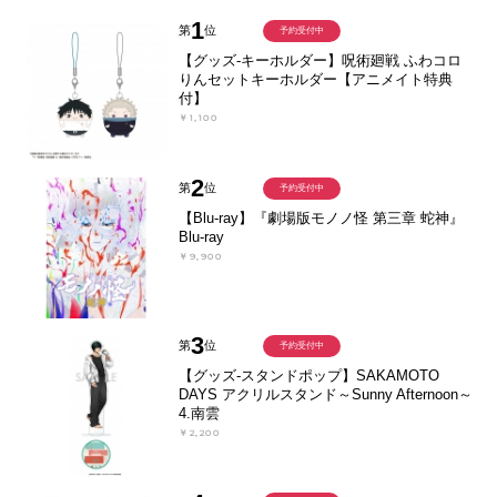
1
第
位
予約受付中
【グッズ-キーホルダー】呪術廻戦 ふわコロ
りんセットキーホルダー【アニメイト特典
付】
￥1,100
2
第
位
予約受付中
【Blu-ray】『劇場版モノノ怪 第三章 蛇神』
Blu-ray
￥9,900
3
第
位
予約受付中
【グッズ-スタンドポップ】SAKAMOTO
DAYS アクリルスタンド～Sunny Afternoon～
4.南雲
￥2,200