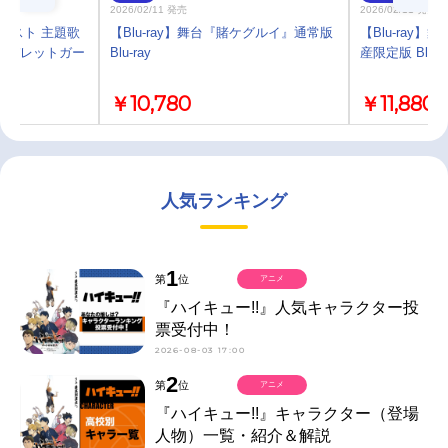
2026/02/11 発売
2026/02/11 発売
ポスト 主題歌
【Blu-ray】舞台『賭ケグルイ』通常版
【Blu-ray
/パレットガー
Blu-ray
産限定版 Blu-r
￥10,780
￥11,880
人気ランキング
1
第
位
アニメ
『ハイキュー!!』人気キャラクター投
票受付中！
2026-08-03 17:00
2
第
位
アニメ
『ハイキュー!!』キャラクター（登場
人物）一覧・紹介＆解説