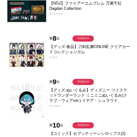
【NS2】ファイアーエムブレム 万紫千紅
Dagdan Collection
￥14,979
8
第
位
予約受付中
【グッズ-食品】刀剣乱舞ONLINE クリアカー
ドコレクションガム
￥220
9
第
位
予約受付中
【グッズ-ぬいぐるみ】ディズニー ツイステ
ッドワンダーランド ミニミニぬいぐるみ(ク
ラブ・ウェアver.) イデア・シュラウド
￥2,500
10
第
位
予約受付中
【コミック】セブンティーンシロップス(2)