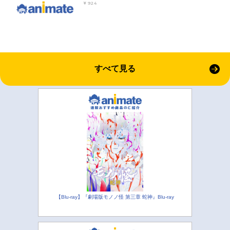
￥924
すべて見る
【Blu-ray】『劇場版モノノ怪 第三章 蛇神』Blu-ray