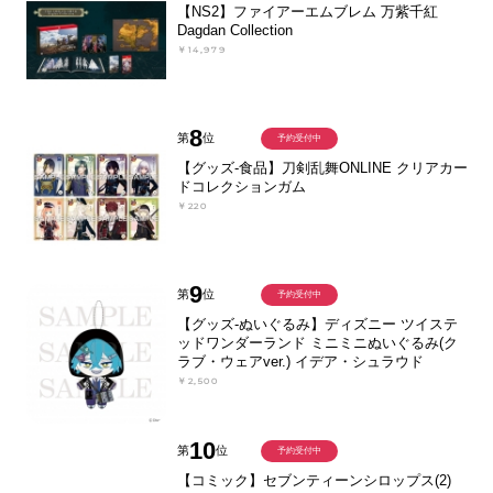
【NS2】ファイアーエムブレム 万紫千紅
Dagdan Collection
￥14,979
8
第
位
予約受付中
【グッズ-食品】刀剣乱舞ONLINE クリアカー
ドコレクションガム
￥220
9
第
位
予約受付中
【グッズ-ぬいぐるみ】ディズニー ツイステ
ッドワンダーランド ミニミニぬいぐるみ(ク
ラブ・ウェアver.) イデア・シュラウド
￥2,500
10
第
位
予約受付中
【コミック】セブンティーンシロップス(2)