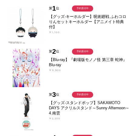
1
第
位
予約受付中
【グッズ-キーホルダー】呪術廻戦 ふわコロ
りんセットキーホルダー【アニメイト特典
付】
￥1,100
2
第
位
予約受付中
【Blu-ray】『劇場版モノノ怪 第三章 蛇神』
Blu-ray
￥9,900
3
第
位
予約受付中
【グッズ-スタンドポップ】SAKAMOTO
DAYS アクリルスタンド～Sunny Afternoon～
4.南雲
￥2,200