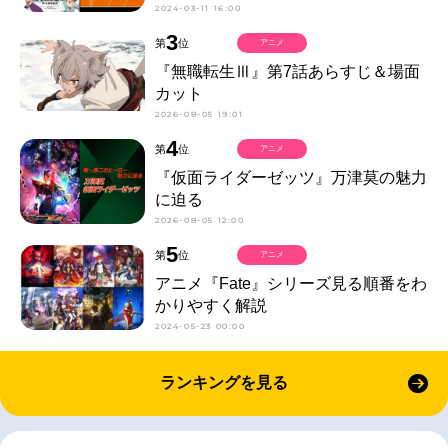
2024-03-11 16:00
3
第
位
アニメ
『無職転生Ⅲ』第7話あらすじ＆場面
カット
2026-08-05 19:01
4
第
位
アニメ
『仮面ライダーゼッツ』万津莫の魅力
に迫る
2026-08-05 12:00
5
第
位
アニメ
アニメ『Fate』シリーズ見る順番をわ
かりやすく解説
2024-05-23 00:00
ランキングを見る