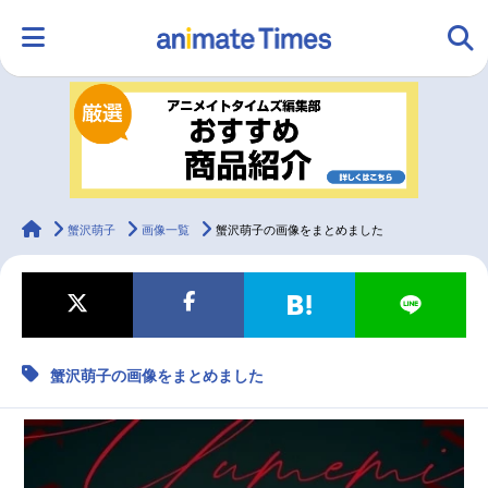
HOME
ランキング
アニメ
声優
ラジオ
みんなの声
グッズ
映画
animateTimes
蟹沢萌子
画像一覧
蟹沢萌子の画像をまとめました
マンガ・ラノベ
ゲーム・アプリ
音楽
コスプレ
蟹沢萌子の画像をまとめました
2.5次元
配信・Vtuber
トレンド
無料マンガ
最新記事一覧
アニメ記事一覧
声優記事一覧