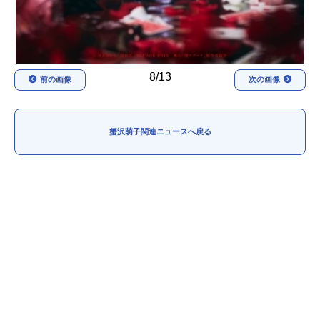
8/13
前の画像
次の画像
蟹沢萌子関連ニュースへ戻る