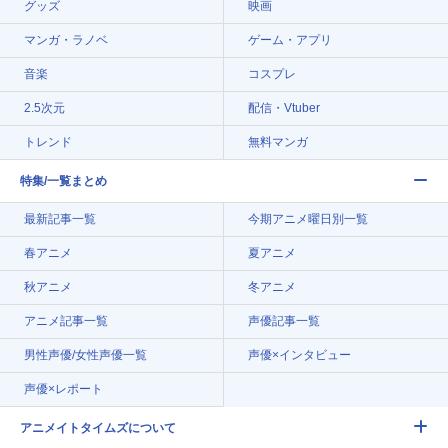
グッズ
映画
マンガ・ラノベ
ゲーム・アプリ
音楽
コスプレ
2.5次元
配信・Vtuber
トレンド
無料マンガ
特集/一覧まとめ
最新記事一覧
今期アニメ曜日別一覧
春アニメ
夏アニメ
秋アニメ
冬アニメ
アニメ記事一覧
声優記事一覧
男性声優/女性声優一覧
声優×インタビュー
声優×レポート
アニメイトタイムズについて