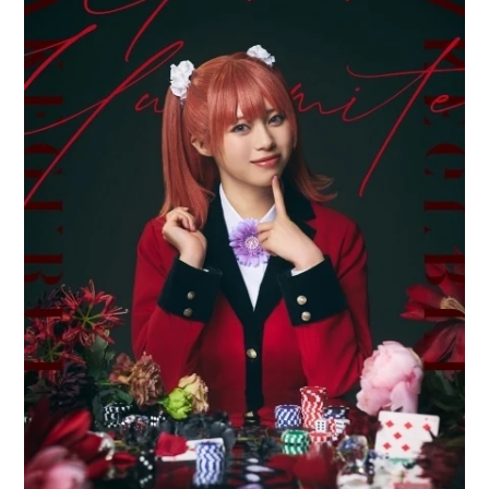
アニメ映画一覧
実写化映画一覧
今期アニメ曜日別一覧
春アニメ
夏アニメ
秋アニメ
冬アニメ
男性声優/女性声優一覧
FOLLOW US