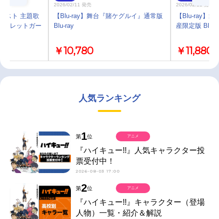
2026/02/11 発売
2026/02/11 発売
ポスト 主題歌
【Blu-ray】舞台『賭ケグルイ』通常版
【Blu-ray
/パレットガー
Blu-ray
産限定版 Blu-r
￥10,780
￥11,880
人気ランキング
1
第
位
アニメ
『ハイキュー!!』人気キャラクター投
票受付中！
2026-08-03 17:00
2
第
位
アニメ
『ハイキュー!!』キャラクター（登場
人物）一覧・紹介＆解説