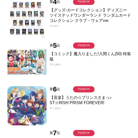
4
第
位
予約受付中
【グッズ-カードコレクション】ディズニー
ツイステッドワンダーランド ランダムカード
コレクション クラブ・ウェアver.
￥400
5
第
位
予約受付中
【コミック】魔入りました!入間くん(50) 特装
版
￥3,850
6
第
位
予約受付中
【音楽】うたの☆プリンスさまっ♪
ST☆RISH PRISM FOREVER!
￥1,650
7
第
位
予約受付中