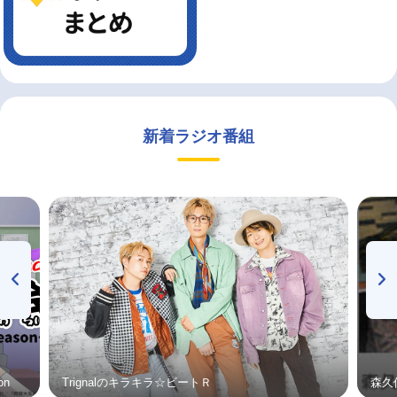
新着ラジオ番組
on
Trignalのキラキラ☆ビートＲ
森久