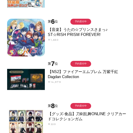
6
第
位
予約受付中
【音楽】うたの☆プリンスさまっ♪
ST☆RISH PRISM FOREVER!
￥1,650
7
第
位
予約受付中
【NS2】ファイアーエムブレム 万紫千紅
Dagdan Collection
￥14,979
8
第
位
予約受付中
【グッズ-食品】刀剣乱舞ONLINE クリアカー
ドコレクションガム
￥220