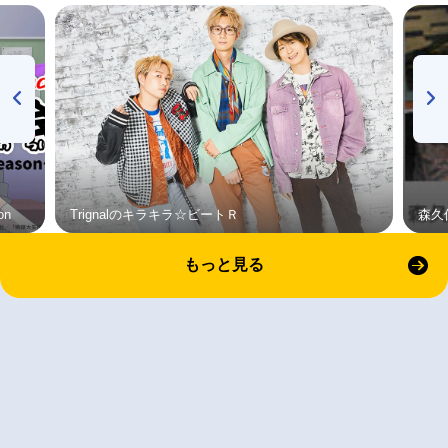
on
Trignalのキラキラ☆ビートＲ
森久
もっと見る