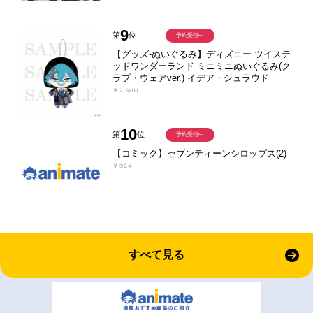
9
第
位
予約受付中
【グッズ-ぬいぐるみ】ディズニー ツイステ
ッドワンダーランド ミニミニぬいぐるみ(ク
ラブ・ウェアver.) イデア・シュラウド
￥2,500
10
第
位
予約受付中
【コミック】セブンティーンシロップス(2)
￥924
すべて見る