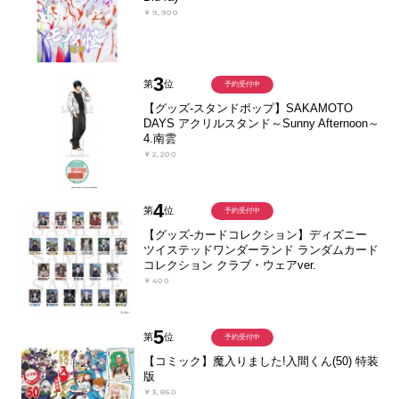
￥9,900
3
第
位
予約受付中
【グッズ-スタンドポップ】SAKAMOTO
DAYS アクリルスタンド～Sunny Afternoon～
4.南雲
￥2,200
4
第
位
予約受付中
【グッズ-カードコレクション】ディズニー
ツイステッドワンダーランド ランダムカード
コレクション クラブ・ウェアver.
￥400
5
第
位
予約受付中
【コミック】魔入りました!入間くん(50) 特装
版
￥3,850