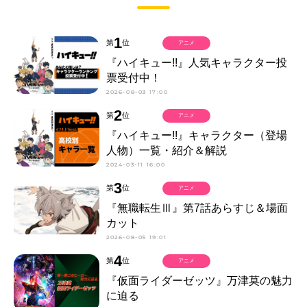
1
第
位
アニメ
『ハイキュー!!』人気キャラクター投
票受付中！
2026-08-03 17:00
2
第
位
アニメ
『ハイキュー!!』キャラクター（登場
人物）一覧・紹介＆解説
2024-03-11 16:00
3
第
位
アニメ
『無職転生Ⅲ』第7話あらすじ＆場面
カット
2026-08-05 19:01
4
第
位
アニメ
『仮面ライダーゼッツ』万津莫の魅力
に迫る