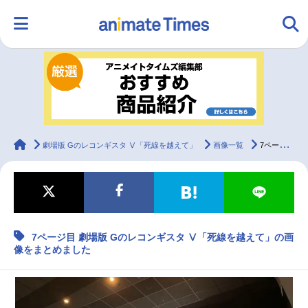
HOME
ランキング
アニメ
声優
ラジオ
みんなの声
グッズ
映画
animateTimes
劇場版 Gのレコンギスタ Ⅴ「死線を越えて」
画像一覧
7ページ目 劇場版 Gのレコンギスタ Ⅴ「死線を越えて」の画像をまとめました
マンガ・ラノベ
ゲーム・アプリ
音楽
コスプレ
7ページ目 劇場版 Gのレコンギスタ Ⅴ「死線を越えて」の画
2.5次元
配信・Vtuber
トレンド
無料マンガ
像をまとめました
最新記事一覧
アニメ記事一覧
声優記事一覧