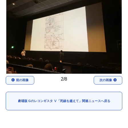
アニメ映画一覧
実写化映画一覧
今期アニメ曜日別一覧
春アニメ
夏アニメ
秋アニメ
冬アニメ
男性声優/女性声優一覧
FOLLOW US
2/8
前の画像
次の画像
劇場版 Gのレコンギスタ Ⅴ「死線を越えて」関連ニュースへ戻る