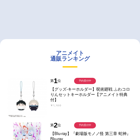
アニメイト
通販ランキング
1
第
位
予約受付中
【グッズ-キーホルダー】呪術廻戦 ふわコロ
りんセットキーホルダー【アニメイト特典
付】
￥1,100
2
第
位
予約受付中
【Blu-ray】『劇場版モノノ怪 第三章 蛇神』
Blu-ray