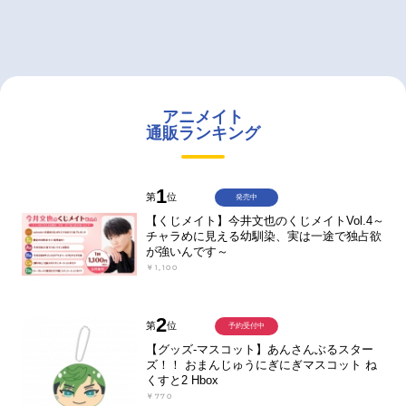
アニメイト
通販ランキング
1
第
位
発売中
【くじメイト】今井文也のくじメイトVol.4～
チャラめに見える幼馴染、実は一途で独占欲
が強いんです～
￥1,100
2
第
位
予約受付中
【グッズ-マスコット】あんさんぶるスター
ズ！！ おまんじゅうにぎにぎマスコット ね
くすと2 Hbox
￥770