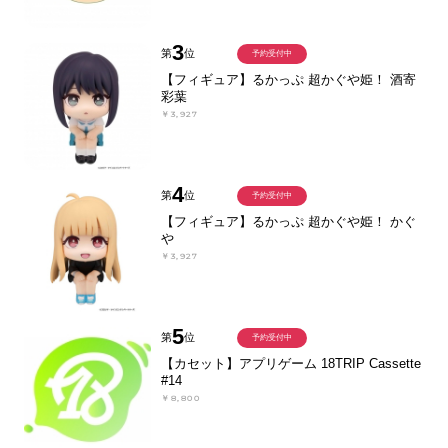
3
第
位
予約受付中
【フィギュア】るかっぷ 超かぐや姫！ 酒寄
彩葉
￥3,927
4
第
位
予約受付中
【フィギュア】るかっぷ 超かぐや姫！ かぐ
や
￥3,927
5
第
位
予約受付中
【カセット】アプリゲーム 18TRIP Cassette
#14
￥8,800