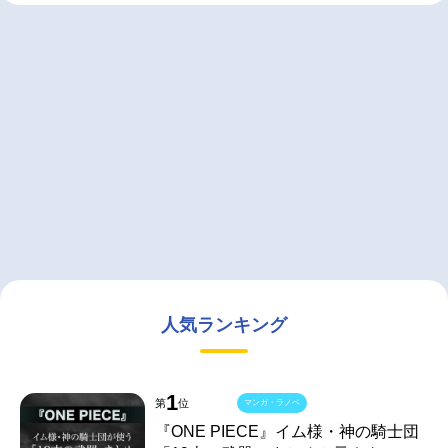
人気ランキング
1
第
位
マンガ・ラノベ
『ONE PIECE』イム様・神の騎士団