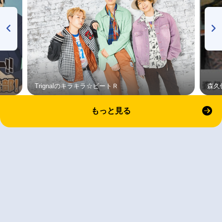
Trignalのキラキラ☆ビートＲ
森久
もっと見る