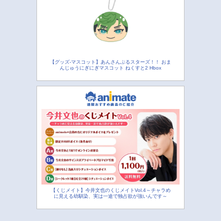
【グッズ-マスコット】あんさんぶるスターズ！！ おま
んじゅうにぎにぎマスコット ねくすと2 Hbox
【くじメイト】今井文也のくじメイトVol.4～チャラめ
に見える幼馴染、実は一途で独占欲が強いんです～