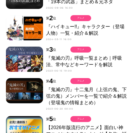
「19本の武器」まとめ＆元ネタ
2026-08-06 16:30
2
第
位
アニメ
『ハイキュー!!』キャラクター（登場
人物）一覧・紹介＆解説
2024-03-11 16:00
3
第
位
アニメ
『鬼滅の刃』呼吸一覧まとめ｜呼吸
法、常中などキーワードを解説
2023-06-15 19:00
4
第
位
アニメ
『鬼滅の刃』十二鬼月（上弦の鬼、下
弦の鬼）メンバーを一覧で紹介＆解説
（登場鬼の情報まとめ）
2023-06-20 00:00
5
第
位
アニメ
【2026年版流行のアニメ】面白い神