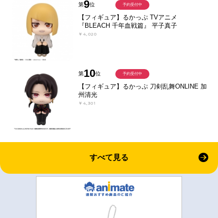
9
第
位
予約受付中
【フィギュア】るかっぷ TVアニメ
『BLEACH 千年血戦篇』 平子真子
￥4,020
10
第
位
予約受付中
【フィギュア】るかっぷ 刀剣乱舞ONLINE 加
州清光
￥4,301
すべて見る