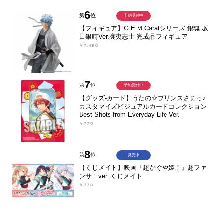
6
第
位
予約受付中
【フィギュア】G.E.M.Caratシリーズ 銀魂 坂
田銀時Ver.攘夷志士 完成品フィギュア
￥7,480
7
第
位
予約受付中
【グッズ-カード】うたの☆プリンスさまっ♪
カスタマイズビジュアルカードコレクション
Best Shots from Everyday Life Ver.
￥770
8
第
位
発売中
【くじメイト】映画『超かぐや姫！』超ファ
ンサ！ver. くじメイト
￥770