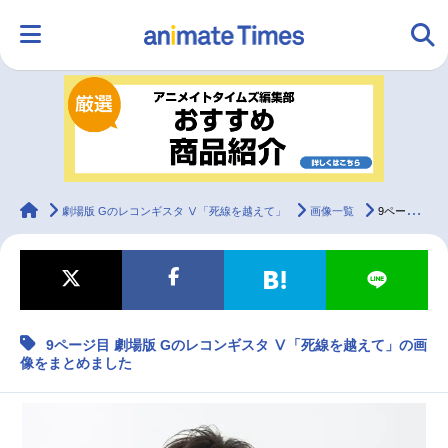
HOME
ランキング
アニメ
声優
ラジオ
みんなの声
グッズ
映画
animateTimes
劇場版 Gのレコンギスタ Ⅴ「死線を越えて」
画像一覧
9ページ目 劇場版 Gのレコンギスタ Ⅴ「死線を越えて」の画像をまとめました
マンガ・ラノベ
ゲーム・アプリ
音楽
コスプレ
9ページ目 劇場版 Gのレコンギスタ Ⅴ「死線を越えて」の画
2.5次元
配信・Vtuber
トレンド
無料マンガ
像をまとめました
最新記事一覧
アニメ記事一覧
声優記事一覧