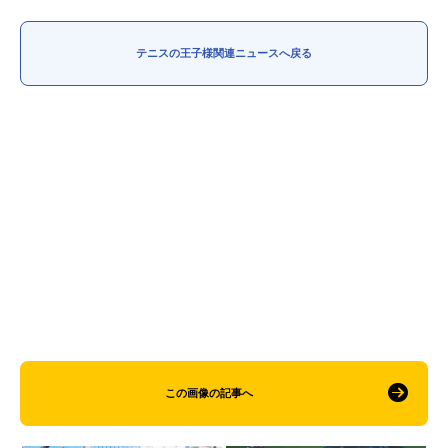
アニメ映画一覧
実写化映画一覧
テニスの王子様関連ニュースへ戻る
今期アニメ曜日別一覧
春アニメ
夏アニメ
秋アニメ
冬アニメ
男性声優/女性声優一覧
FOLLOW US
この画像の記事へ