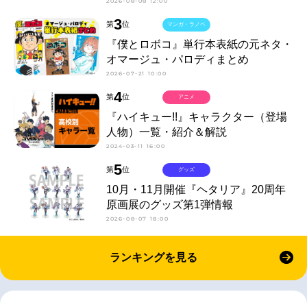
2026-08-08 12:00
3
第
位
マンガ・ラノベ
『僕とロボコ』単行本表紙の元ネタ・
オマージュ・パロディまとめ
2026-07-21 10:00
4
第
位
アニメ
『ハイキュー!!』キャラクター（登場
人物）一覧・紹介＆解説
2024-03-11 16:00
5
第
位
グッズ
10月・11月開催『ヘタリア』20周年
原画展のグッズ第1弾情報
2026-08-07 18:00
ランキングを見る