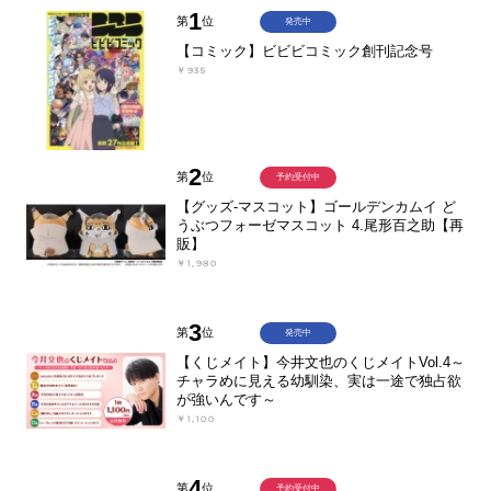
1
第
位
発売中
【コミック】ビビビコミック創刊記念号
￥935
2
第
位
予約受付中
【グッズ-マスコット】ゴールデンカムイ ど
うぶつフォーゼマスコット 4.尾形百之助【再
販】
￥1,980
3
第
位
発売中
【くじメイト】今井文也のくじメイトVol.4～
チャラめに見える幼馴染、実は一途で独占欲
が強いんです～
￥1,100
4
第
位
予約受付中