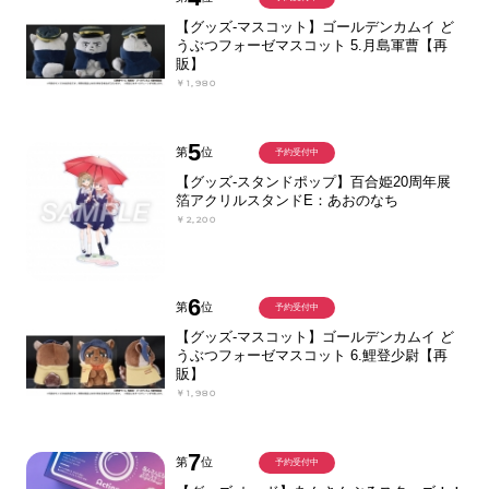
【グッズ-マスコット】ゴールデンカムイ ど
うぶつフォーゼマスコット 5.月島軍曹【再
販】
￥1,980
5
第
位
予約受付中
【グッズ-スタンドポップ】百合姫20周年展
箔アクリルスタンドE：あおのなち
￥2,200
6
第
位
予約受付中
【グッズ-マスコット】ゴールデンカムイ ど
うぶつフォーゼマスコット 6.鯉登少尉【再
販】
￥1,980
7
第
位
予約受付中