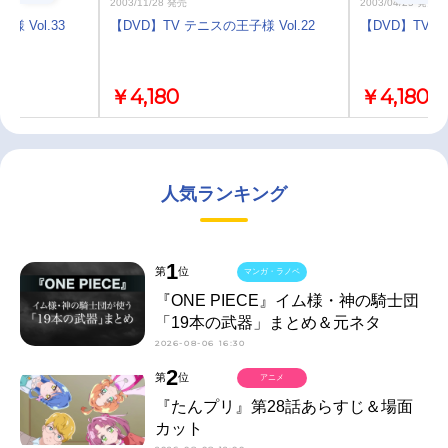
2003/11/28 発売
2003/04/25 発売
 Vol.33
【DVD】TV テニスの王子様 Vol.22
【DVD】TV テ
￥4,180
￥4,180
人気ランキング
1
第
位
マンガ・ラノベ
『ONE PIECE』イム様・神の騎士団
「19本の武器」まとめ＆元ネタ
2026-08-06 16:30
2
第
位
アニメ
『たんプリ』第28話あらすじ＆場面
カット