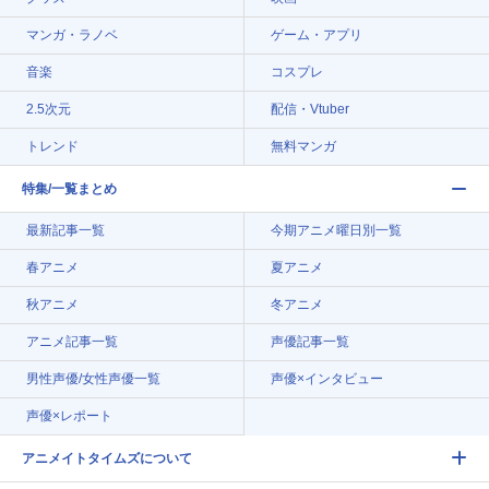
マンガ・ラノベ
ゲーム・アプリ
音楽
コスプレ
2.5次元
配信・Vtuber
トレンド
無料マンガ
特集/一覧まとめ
最新記事一覧
今期アニメ曜日別一覧
春アニメ
夏アニメ
秋アニメ
冬アニメ
アニメ記事一覧
声優記事一覧
男性声優/女性声優一覧
声優×インタビュー
声優×レポート
アニメイトタイムズについて