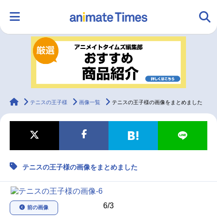
HOME
ランキング
アニメ
声優
ラジオ
みんなの声
グッズ
映画
animateTimes
テニスの王子様
画像一覧
テニスの王子様の画像をまとめました
マンガ・ラノベ
ゲーム・アプリ
音楽
コスプレ
テニスの王子様の画像をまとめました
2.5次元
配信・Vtuber
トレンド
無料マンガ
最新記事一覧
6/3
前の画像
アニメ記事一覧
声優記事一覧