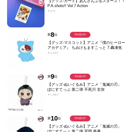
【グッズ-カード】あんさんぶるスターズ！！
P.A.shots!! Vol.7 Action
￥275
8
第
位
予約受付中
【グッズ-マスコット】アニメ『僕のヒーロー
アカデミア』 ちみけもますこっと 7.轟凍焦
￥2,200
9
第
位
予約受付中
【グッズ-ぬいぐるみ】アニメ「鬼滅の刃」
ぽにすてっぷ 第二弾 不死川 玄弥
￥1,980
10
第
位
予約受付中
【グッズ-ぬいぐるみ】アニメ「鬼滅の刃」
ぽにすてっぷ 第二弾 冨岡 義勇