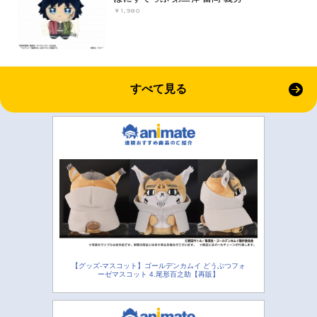
￥1,980
すべて見る
【グッズ-マスコット】ゴールデンカムイ どうぶつフォ
ーゼマスコット 4.尾形百之助【再販】