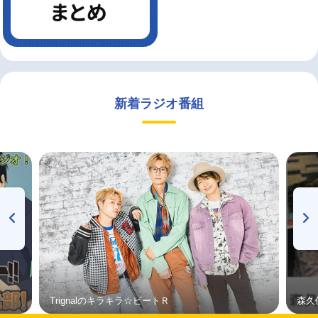
新着ラジオ番組
Trignalのキラキラ☆ビートＲ
森久