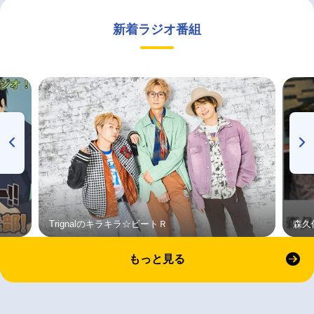
新着ラジオ番組
Trignalのキラキラ☆ビートＲ
森久
もっと見る