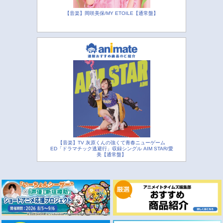
【音楽】岡咲美保/MY ETOILE【通常盤】
【音楽】TV 灰原くんの強くて青春ニューゲーム
ED「ドラマチック逃避行」収録シングル AIM STAR/愛
美【通常盤】