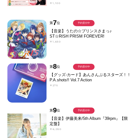
￥1,100
7
第
位
予約受付中
【音楽】うたの☆プリンスさまっ♪
ST☆RISH PRISM FOREVER!
￥1,650
8
第
位
予約受付中
【グッズ-カード】あんさんぶるスターズ！！
P.A.shots!! Vol.7 Action
￥275
9
第
位
予約受付中
【音楽】伊藤美来/5th Album『39rpm』【限
定盤】
￥6,050