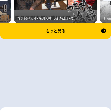
森久保祥太郎×浪川大輔 つまみは塩だけ
Tri
もっと見る