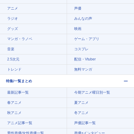
アニメ
声優
ラジオ
みんなの声
グッズ
映画
マンガ・ラノベ
ゲーム・アプリ
音楽
コスプレ
2.5次元
配信・Vtuber
トレンド
無料マンガ
特集/一覧まとめ
最新記事一覧
今期アニメ曜日別一覧
春アニメ
夏アニメ
秋アニメ
冬アニメ
アニメ記事一覧
声優記事一覧
男性声優/女性声優一覧
声優×インタビュー