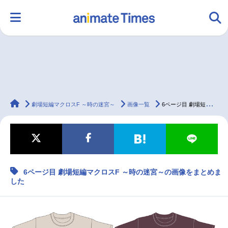
HOME
ランキング
アニメ
声優
animateTimes
ラジオ
みんなの声
グッズ
映画
劇場短編マクロスF ～時の迷宮～
画像一覧
6ページ目 劇場短編マクロスF ～時の迷宮～の画像をまとめました
マンガ・ラノベ
ゲーム・アプリ
音楽
コスプレ
6ページ目 劇場短編マクロスF ～時の迷宮～の画像をまとめま
した
2.5次元
配信・Vtuber
トレンド
無料マンガ
最新記事一覧
アニメ記事一覧
声優記事一覧