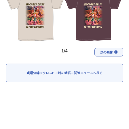
アニメ映画一覧
実写化映画一覧
今期アニメ曜日別一覧
春アニメ
夏アニメ
秋アニメ
冬アニメ
1/4
次の画像
男性声優/女性声優一覧
FOLLOW US
劇場短編マクロスF ～時の迷宮～関連ニュースへ戻る