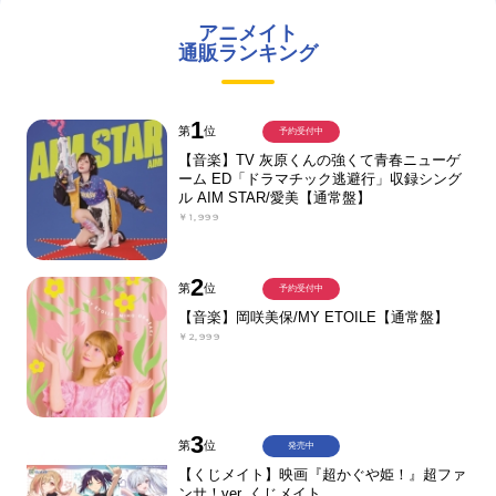
アニメイト
通販ランキング
1
第
位
予約受付中
【音楽】TV 灰原くんの強くて青春ニューゲ
ーム ED「ドラマチック逃避行」収録シング
ル AIM STAR/愛美【通常盤】
￥1,999
2
第
位
予約受付中
【音楽】岡咲美保/MY ETOILE【通常盤】
￥2,999
3
第
位
発売中
【くじメイト】映画『超かぐや姫！』超ファ
ンサ！ver. くじメイト