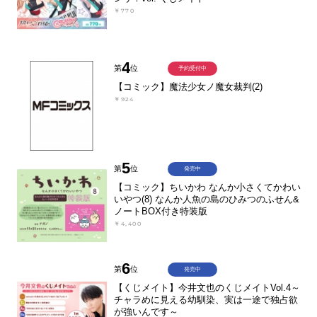
￥770
4
第
位
予約受付中
【コミック】魔法少女ノ魔女裁判(2)
￥924
5
第
位
発売中
【コミック】ちいかわ なんか小さくてかわい
いやつ(8) なんか人魚の島のひみつのふせん&
ノートBOX付き特装版
￥4,400
6
第
位
発売中
【くじメイト】今井文也のくじメイトVol.4～
チャラめに見える幼馴染、実は一途で独占欲
が強いんです～