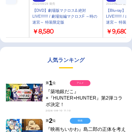
2022/09/28 発売
2022/09/28 発売
46
【DVD】劇場版マクロスΔ 絶対
【Blu-ray
LIVE!!!!!! / 劇場短編マクロスF ～時の
LIVE!!!!!!
迷宮～ 特装限定版
迷宮～ 特装限
￥8,580
￥9,680
人気ランキング
1
第
位
アニメ
『築地銀だこ』
×『HUNTER×HUNTER』第2弾コラ
ボ決定！
2026-08-10 11:10
2
第
位
映画
『映画ちいかわ』島二郎の正体を考え