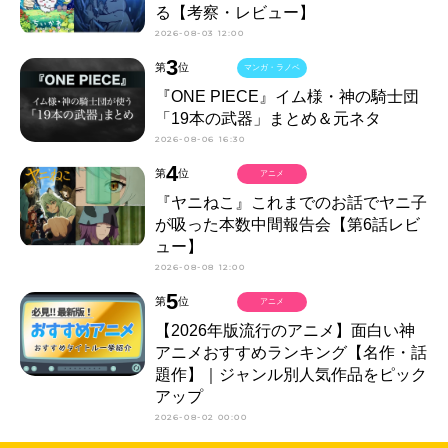
る【考察・レビュー】
2026-08-03 12:00
3
第
位
マンガ・ラノベ
『ONE PIECE』イム様・神の騎士団
「19本の武器」まとめ＆元ネタ
2026-08-06 16:30
4
第
位
アニメ
『ヤニねこ』これまでのお話でヤニ子
が吸った本数中間報告会【第6話レビ
ュー】
2026-08-08 12:00
5
第
位
アニメ
【2026年版流行のアニメ】面白い神
アニメおすすめランキング【名作・話
題作】｜ジャンル別人気作品をピック
アップ
2026-08-02 00:00