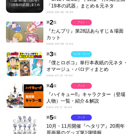
「19本の武器」まとめ＆元ネタ
2026-08-06 16:30
2
第
位
アニメ
『たんプリ』第28話あらすじ＆場面
カット
2026-08-08 12:00
3
第
位
マンガ・ラノベ
『僕とロボコ』単行本表紙の元ネタ・
オマージュ・パロディまとめ
2026-07-21 10:00
4
第
位
アニメ
『ハイキュー!!』キャラクター（登場
人物）一覧・紹介＆解説
2024-03-11 16:00
5
第
位
グッズ
10月・11月開催『ヘタリア』20周年
原画展のグッズ第1弾情報