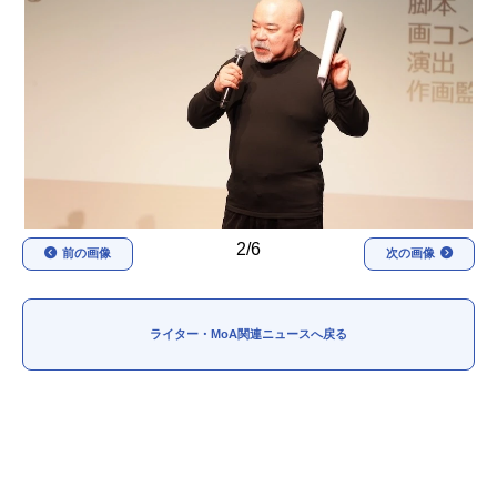
アニメ映画一覧
実写化映画一覧
今期アニメ曜日別一覧
春アニメ
夏アニメ
秋アニメ
冬アニメ
男性声優/女性声優一覧
2/6
前の画像
次の画像
FOLLOW US
ライター・MoA関連ニュースへ戻る