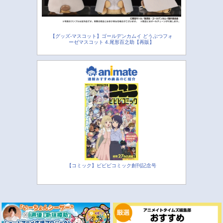
【グッズ-マスコット】ゴールデンカムイ どうぶつフォ
ーゼマスコット 4.尾形百之助【再販】
【コミック】ビビビコミック創刊記念号