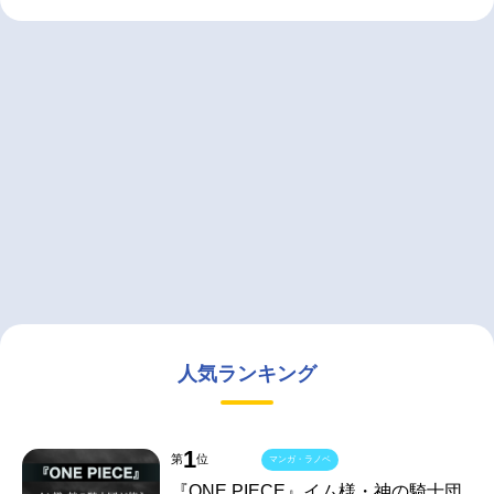
人気ランキング
1
第
位
マンガ・ラノベ
『ONE PIECE』イム様・神の騎士団