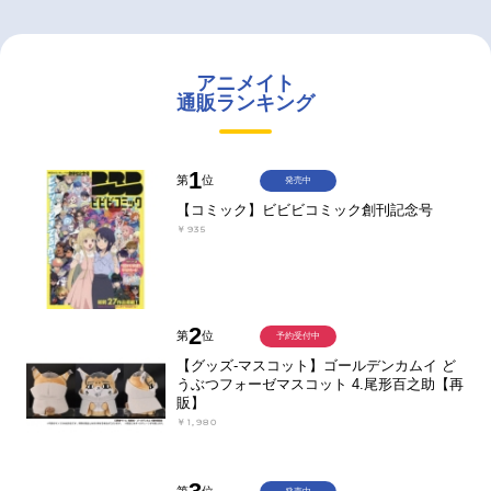
アニメイト
通販ランキング
1
第
位
発売中
【コミック】ビビビコミック創刊記念号
￥935
2
第
位
予約受付中
【グッズ-マスコット】ゴールデンカムイ ど
うぶつフォーゼマスコット 4.尾形百之助【再
販】
￥1,980