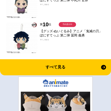
ぽにすてっぷ 第二弾 不死川 玄弥
￥1,980
10
第
位
予約受付中
【グッズ-ぬいぐるみ】アニメ「鬼滅の刃」
ぽにすてっぷ 第二弾 冨岡 義勇
￥1,980
すべて見る