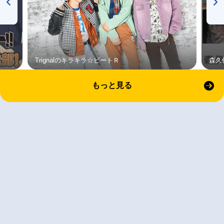
Trignalのキラキラ☆ビートＲ
森久
もっと見る