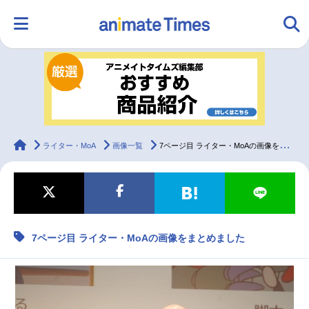
HOME
ランキング
アニメ
声優
ラジオ
みんなの声
グッズ
映画
animateTimes
ライター・MoA
画像一覧
7ページ目 ライター・MoAの画像をまとめました
マンガ・ラノベ
ゲーム・アプリ
音楽
コスプレ
7ページ目 ライター・MoAの画像をまとめました
2.5次元
配信・Vtuber
トレンド
無料マンガ
最新記事一覧
アニメ記事一覧
声優記事一覧