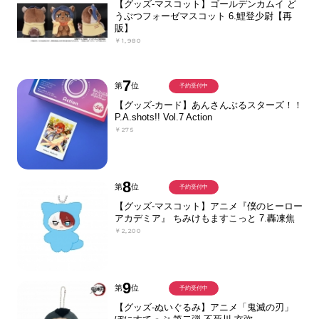
【グッズ-マスコット】ゴールデンカムイ ど
うぶつフォーゼマスコット 6.鯉登少尉【再
販】
￥1,980
7
第
位
予約受付中
【グッズ-カード】あんさんぶるスターズ！！
P.A.shots!! Vol.7 Action
￥275
8
第
位
予約受付中
【グッズ-マスコット】アニメ『僕のヒーロー
アカデミア』 ちみけもますこっと 7.轟凍焦
￥2,200
9
第
位
予約受付中
【グッズ-ぬいぐるみ】アニメ「鬼滅の刃」