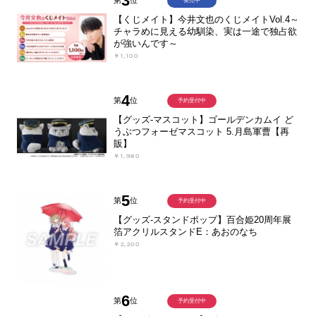
3
第
位
発売中
【くじメイト】今井文也のくじメイトVol.4～
チャラめに見える幼馴染、実は一途で独占欲
が強いんです～
￥1,100
4
第
位
予約受付中
【グッズ-マスコット】ゴールデンカムイ ど
うぶつフォーゼマスコット 5.月島軍曹【再
販】
￥1,980
5
第
位
予約受付中
【グッズ-スタンドポップ】百合姫20周年展
箔アクリルスタンドE：あおのなち
￥2,200
6
第
位
予約受付中