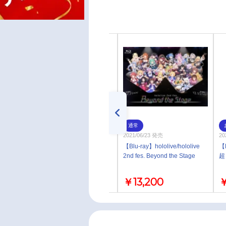
即取り
通常
2022/09/06 発売
2021/06/23 発売
20
【アルバム】猫又おかゆ/ぽい
【Blu-ray】hololive/hololive
【
ずにゃ～しんどろーむ
2nd fes. Beyond the Stage
超
￥3,300
￥13,200
￥