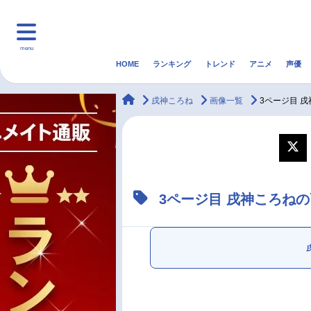
menu
HOME
ランキング
トレンド
アニメ
声優
HOME
ランキング
アニ
animateTimes
戌神ころね
画像一覧
3ページ目 
マンガ・ラノベ
ゲーム・アプリ
音楽
最新記事一覧
3ページ目 戌神ころね
アニメ記事一覧
声優記事一覧