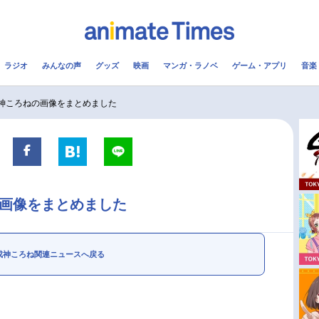
ラジオ
みんなの声
グッズ
映画
マンガ・ラノベ
ゲーム・アプリ
音楽
メ
声優
ラジオ
み
戌神ころねの画像をまとめました
コスプレ
2.5次元
配信
アニメ映画一覧
今期アニメ曜日別一覧
の画像をまとめました
実写化映画一覧
春アニメ
男性声優/女性声優一覧
夏アニメ
戌神ころね関連ニュースへ戻る
FOLLOW US