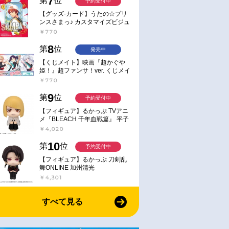
7
第
位
予約受付中
【グッズ-カード】うたの☆プリ
ンスさまっ♪ カスタマイズビジュ
アルカードコレクション Best
￥770
Shots from Everyday Life Ver.
8
第
位
発売中
【くじメイト】映画『超かぐや
姫！』超ファンサ！ver. くじメイ
ト
￥770
9
第
位
予約受付中
【フィギュア】るかっぷ TVアニ
メ『BLEACH 千年血戦篇』 平子
真子
￥4,020
10
第
位
予約受付中
【フィギュア】るかっぷ 刀剣乱
舞ONLINE 加州清光
￥4,301
すべて見る