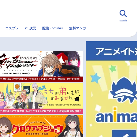
search
コスプレ
2.5次元
配信・Vtuber
無料マンガ
んなの声
グッズ
映画
・Vtuber
トレンド
無料マンガ
秋アニメ
冬アニメ