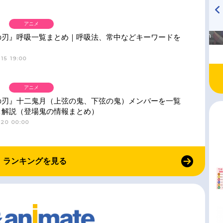
アニメ
高橋美紀のおんぷの気持ち
TVアニメ『戦隊大失格』
♪ in アニメイトタイムズ
radio 大直会 2nd season
の刃』呼吸一覧まとめ｜呼吸法、常中などキーワードを
15 19:00
アニメ
の刃』十二鬼月（上弦の鬼、下弦の鬼）メンバーを一覧
＆解説（登場鬼の情報まとめ）
-20 00:00
ランキングを見る