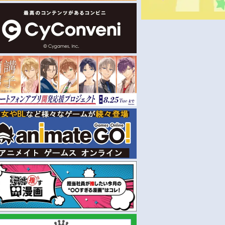
お取り寄せ
即取り
2024/04/24 発売
2024/02/28 発売
スト集】
【Blu-ray】Blue Journey 1st
【アルバム】
フカヒレ画集
Live「夜明けのうた」
hololive×HoneyWorks/ほ
にヶ丘高校 -Originals- 通
￥9,900
￥3,300