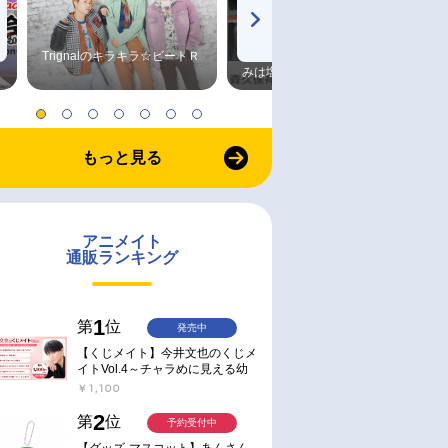
Trignalのキラキラ☆ビートＲ
森久保祥太郎×浪川大輔 つま
みは塩だけ
もっと見る
アニメイト
通販ランキング
1
第
位
発売中
【くじメイト】今井文也のくじメ
イトVol.4～チャラめに見える幼
馴染、実は一途で独占欲が強いん
￥1,100
です～
2
第
位
予約受付中
【グッズ-マスコット】あんさん