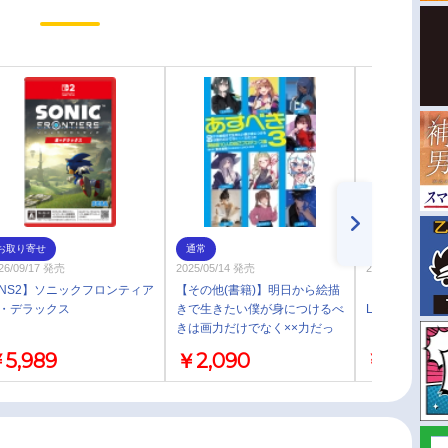
お取り寄せ
通常
お取り寄せ
26/09/17 発売
2025/05/14 発売
2024/12/25 発売
NS2】ソニックフロンティア
【その他(書籍)】明日から絵描
【画集・イラ
・デラックス
きで生きたい僕が身につけるべ
Lingering 
きは画力だけでなく××力だっ
た(3)
5,989
￥2,090
￥2,970