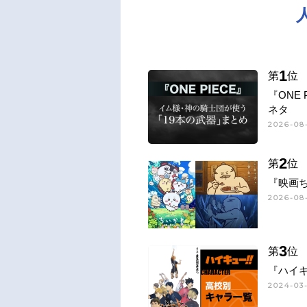
1
第
位
『ONE
ネタ
2026-08-
2
第
位
『映画
2026-08-
3
第
位
『ハイキ
2024-03-