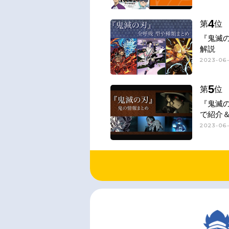
4
第
位
『鬼滅
解説
2023-06-
5
第
位
『鬼滅
で紹介
2023-06