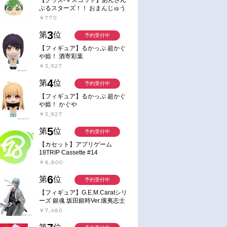
ぶるスターズ！！ おまんじゅう
にぎにぎマスコット ねくすと2
￥770
Hbox
3
第
位
予約受付中
【フィギュア】るかっぷ 超かぐ
や姫！ 酒寄彩葉
￥3,927
4
第
位
予約受付中
【フィギュア】るかっぷ 超かぐ
や姫！ かぐや
￥3,927
5
第
位
予約受付中
【カセット】アプリゲーム
18TRIP Cassette #14
￥8,800
6
第
位
予約受付中
【フィギュア】G.E.M.Caratシリ
ーズ 銀魂 坂田銀時Ver.攘夷志士
完成品フィギュア
￥7,480