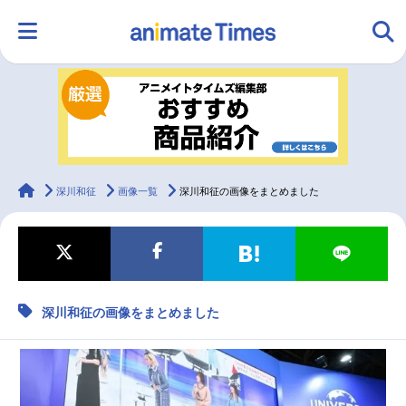
HOME
ランキング
アニメ
声優
ラジオ
みんなの声
グッズ
映画
animateTimes
深川和征
画像一覧
深川和征の画像をまとめました
マンガ・ラノベ
ゲーム・アプリ
音楽
コスプレ
深川和征の画像をまとめました
2.5次元
配信・Vtuber
トレンド
無料マンガ
最新記事一覧
アニメ記事一覧
声優記事一覧