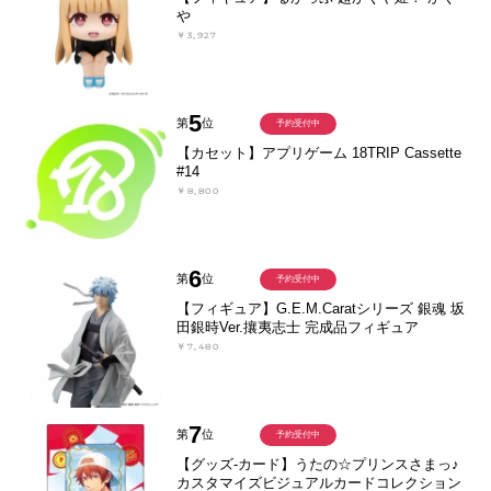
や
￥3,927
5
第
位
予約受付中
【カセット】アプリゲーム 18TRIP Cassette
#14
￥8,800
6
第
位
予約受付中
【フィギュア】G.E.M.Caratシリーズ 銀魂 坂
田銀時Ver.攘夷志士 完成品フィギュア
￥7,480
7
第
位
予約受付中
【グッズ-カード】うたの☆プリンスさまっ♪
カスタマイズビジュアルカードコレクション