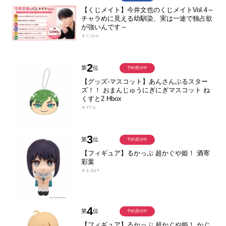
【くじメイト】今井文也のくじメイトVol.4～
チャラめに見える幼馴染、実は一途で独占欲
が強いんです～
￥1,100
2
第
位
予約受付中
【グッズ-マスコット】あんさんぶるスター
ズ！！ おまんじゅうにぎにぎマスコット ね
くすと2 Hbox
￥770
3
第
位
予約受付中
【フィギュア】るかっぷ 超かぐや姫！ 酒寄
彩葉
￥3,927
4
第
位
予約受付中
【フィギュア】るかっぷ 超かぐや姫！ かぐ