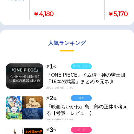
￥4,180
￥5,170
人気ランキング
1
第
位
マンガ・ラノベ
『ONE PIECE』イム様・神の騎士団
「19本の武器」まとめ＆元ネタ
2026-08-06 16:30
2
第
位
映画
『映画ちいかわ』島二郎の正体を考え
る【考察・レビュー】
2026-08-03 12:00
3
第
位
アニメ