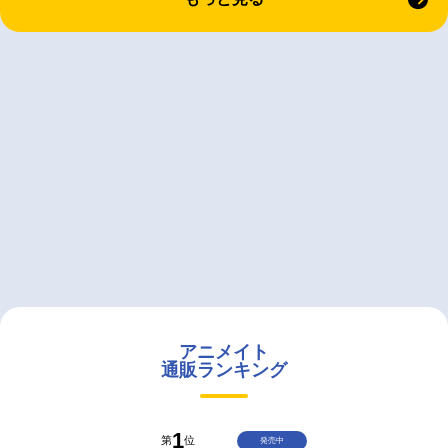
アニメイト
通販ランキング
1
第
位
発売中