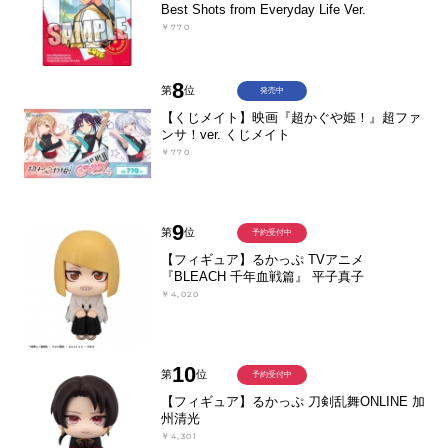
Best Shots from Everyday Life Ver.
￥770
8
第
位
発売中
【くじメイト】映画『超かぐや姫！』超ファ
ンサ！ver. くじメイト
￥770
9
第
位
予約受付中
【フィギュア】るかっぷ TVアニメ
『BLEACH 千年血戦篇』 平子真子
￥4,020
10
第
位
予約受付中
【フィギュア】るかっぷ 刀剣乱舞ONLINE 加
州清光
￥4,301