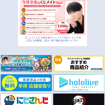
【くじメイト】今井文也のくじメイトVol.4～チャラめ
に見える幼馴染、実は一途で独占欲が強いんです～