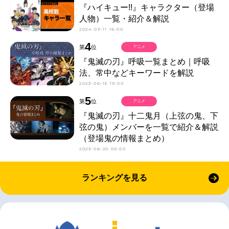
『ハイキュー!!』キャラクター（登場
人物）一覧・紹介＆解説
2024-03-11 16:00
4
第
位
アニメ
『鬼滅の刃』呼吸一覧まとめ｜呼吸
法、常中などキーワードを解説
2023-06-15 19:00
5
第
位
アニメ
『鬼滅の刃』十二鬼月（上弦の鬼、下
弦の鬼）メンバーを一覧で紹介＆解説
（登場鬼の情報まとめ）
2023-06-20 00:00
ランキングを見る