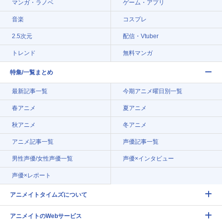
マンガ・ラノベ
ゲーム・アプリ
音楽
コスプレ
2.5次元
配信・Vtuber
トレンド
無料マンガ
特集/一覧まとめ
最新記事一覧
今期アニメ曜日別一覧
春アニメ
夏アニメ
秋アニメ
冬アニメ
アニメ記事一覧
声優記事一覧
男性声優/女性声優一覧
声優×インタビュー
声優×レポート
アニメイトタイムズについて
アニメイトのWebサービス