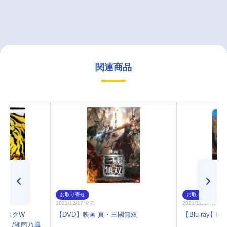
関連商品
お取り寄せ
お取り寄せ
2021/12/17 発売
2021/12/17 発売
ーマスクW
【DVD】映画 真・三國無双
【Blu-ray】
WILD」/湘南乃風