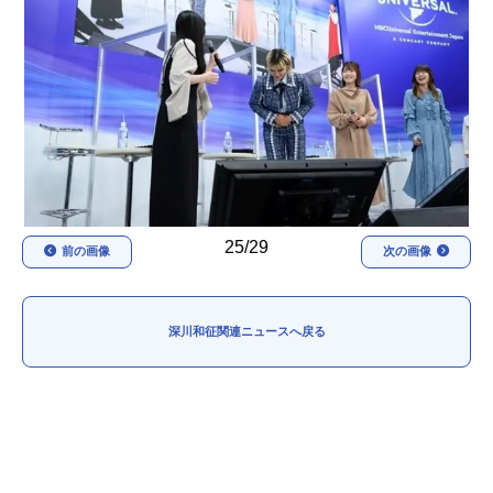
アニメ映画一覧
実写化映画一覧
今期アニメ曜日別一覧
春アニメ
夏アニメ
秋アニメ
冬アニメ
男性声優/女性声優一覧
25/29
前の画像
次の画像
FOLLOW US
深川和征関連ニュースへ戻る