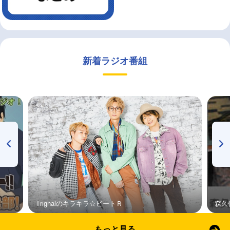
新着ラジオ番組
Trignalのキラキラ☆ビートＲ
森久
もっと見る