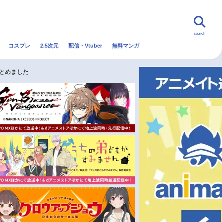
search
コスプレ
2.5次元
配信・Vtuber
無料マンガ
んなの声
グッズ
映画
まとめました
・Vtuber
トレンド
無料マンガ
秋アニメ
冬アニメ