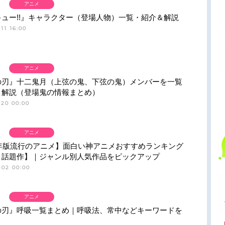
アニメ
ュー!!』キャラクター（登場人物）一覧・紹介＆解説
11 16:00
アニメ
の刃』十二鬼月（上弦の鬼、下弦の鬼）メンバーを一覧
＆解説（登場鬼の情報まとめ）
-20 00:00
アニメ
6年版流行のアニメ】面白い神アニメおすすめランキング
・話題作】｜ジャンル別人気作品をピックアップ
-02 00:00
アニメ
の刃』呼吸一覧まとめ｜呼吸法、常中などキーワードを