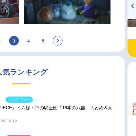
TVアニメ『戦隊大失格』
ハイキュー!! 烏野高校放送部!
radio 大直会 2nd season
2
3
4
5
人気ランキング
マンガ・ラノベ
 PIECE』イム様・神の騎士団「19本の武器」まとめ＆元
06 16:30