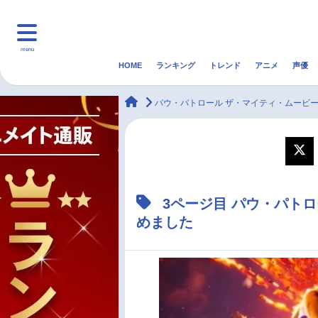
menu
HOME
ランキング
トレンド
アニメ
声優
HOME
ランキング
アニ
animateTimes
パウ・パトロール ザ・マイティ・ムービ
マンガ・ラノベ
ゲーム・アプリ
音楽
最新記事一覧
3ページ目 パウ・パト
アニメ記事一覧
めました
声優記事一覧