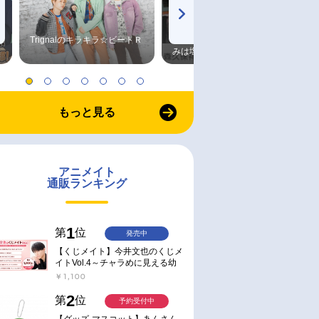
Trignalのキラキラ☆ビートＲ
森久保祥太郎×浪川大輔 つま
みは塩だけ
もっと見る
アニメイト
通販ランキング
1
第
位
発売中
【くじメイト】今井文也のくじメ
イトVol.4～チャラめに見える幼
馴染、実は一途で独占欲が強いん
￥1,100
です～
2
第
位
予約受付中
【グッズ-マスコット】あんさん