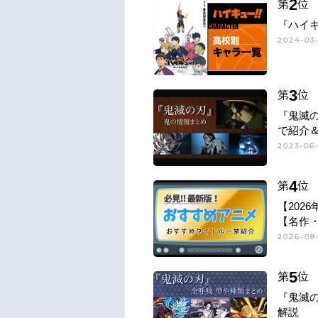
2
第
位
『ハイキ
2024-03-
3
第
位
『鬼滅
で紹介
2023-06
4
第
位
【202
【名作
2026-08
5
第
位
『鬼滅
解説