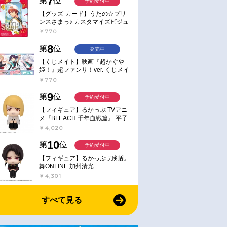
7
第
位
予約受付中
【グッズ-カード】うたの☆プリ
ンスさまっ♪ カスタマイズビジュ
アルカードコレクション Best
￥770
Shots from Everyday Life Ver.
8
第
位
発売中
【くじメイト】映画『超かぐや
姫！』超ファンサ！ver. くじメイ
ト
￥770
9
第
位
予約受付中
【フィギュア】るかっぷ TVアニ
メ『BLEACH 千年血戦篇』 平子
真子
￥4,020
10
第
位
予約受付中
【フィギュア】るかっぷ 刀剣乱
舞ONLINE 加州清光
￥4,301
すべて見る