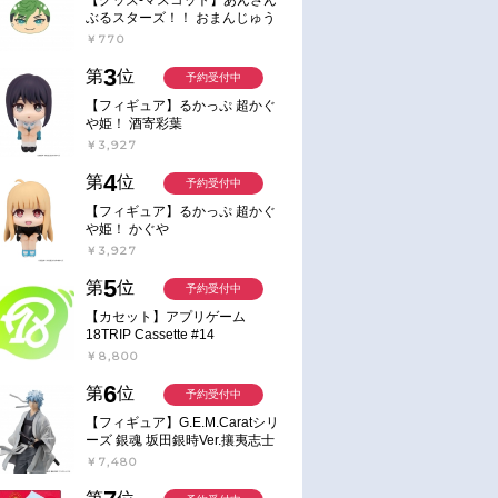
ぶるスターズ！！ おまんじゅう
にぎにぎマスコット ねくすと2
￥770
Hbox
3
第
位
予約受付中
【フィギュア】るかっぷ 超かぐ
や姫！ 酒寄彩葉
￥3,927
4
第
位
予約受付中
【フィギュア】るかっぷ 超かぐ
や姫！ かぐや
￥3,927
5
第
位
予約受付中
【カセット】アプリゲーム
18TRIP Cassette #14
￥8,800
6
第
位
予約受付中
【フィギュア】G.E.M.Caratシリ
ーズ 銀魂 坂田銀時Ver.攘夷志士
完成品フィギュア
￥7,480