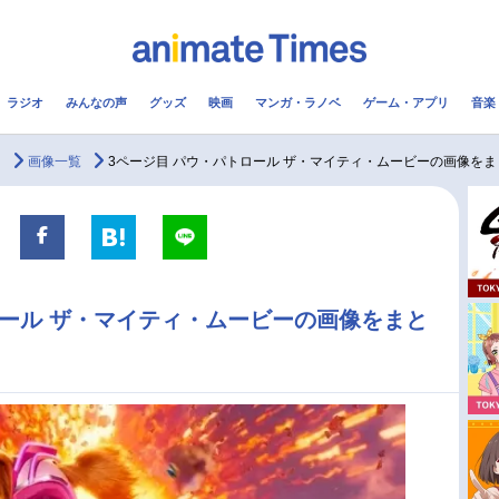
ラジオ
みんなの声
グッズ
映画
マンガ・ラノベ
ゲーム・アプリ
音楽
メ
声優
ラジオ
み
ー
画像一覧
3ページ目 パウ・パトロール ザ・マイティ・ムービーの画像を
コスプレ
2.5次元
配信
アニメ映画一覧
今期アニメ曜日別一覧
ロール ザ・マイティ・ムービーの画像をまと
実写化映画一覧
春アニメ
男性声優/女性声優一覧
夏アニメ
FOLLOW US