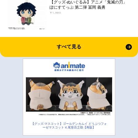
【グッズ-ぬいぐるみ】アニメ「鬼滅の刃」
ぽにすてっぷ 第二弾 冨岡 義勇
￥1,980
すべて見る
【グッズ-マスコット】ゴールデンカムイ どうぶつフォ
ーゼマスコット 4.尾形百之助【再販】