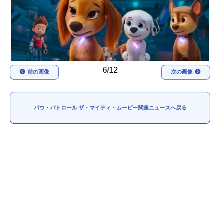
アニメ映画一覧
実写化映画一覧
今期アニメ曜日別一覧
春アニメ
夏アニメ
6/12
前の画像
次の画像
秋アニメ
冬アニメ
男性声優/女性声優一覧
パウ・パトロール ザ・マイティ・ムービー関連ニュースへ戻る
FOLLOW US