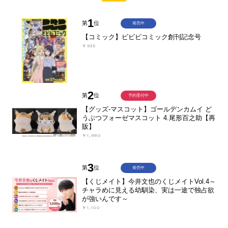
1
第
位
発売中
【コミック】ビビビコミック創刊記念号
￥935
2
第
位
予約受付中
【グッズ-マスコット】ゴールデンカムイ ど
うぶつフォーゼマスコット 4.尾形百之助【再
販】
￥1,980
3
第
位
発売中
【くじメイト】今井文也のくじメイトVol.4～
チャラめに見える幼馴染、実は一途で独占欲
が強いんです～
￥1,100