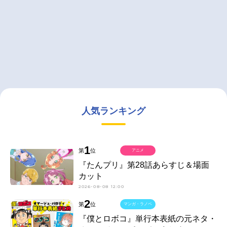
人気ランキング
1
第
位
アニメ
『たんプリ』第28話あらすじ＆場面
カット
2026-08-08 12:00
2
第
位
マンガ・ラノベ
『僕とロボコ』単行本表紙の元ネタ・