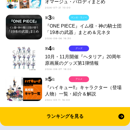
オマージュ・パロディまとめ
2026-07-21 10:00
3
第
位
マンガ・ラノベ
『ONE PIECE』イム様・神の騎士団
「19本の武器」まとめ＆元ネタ
2026-08-06 16:30
4
第
位
グッズ
10月・11月開催『ヘタリア』20周年
原画展のグッズ第1弾情報
2026-08-07 18:00
5
第
位
アニメ
『ハイキュー!!』キャラクター（登場
人物）一覧・紹介＆解説
2024-03-11 16:00
ランキングを見る