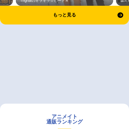
Trignalのキラキラ☆ビートＲ
森久
もっと見る
アニメイト
通販ランキング