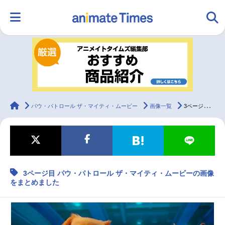
HOME
ランキング
アニメ
声優
ラジオ
みんなの声
グッズ
映画
animateTimes
パウ・パトロール ザ・マイティ・ムービー
画像一覧
3ページ目 パウ・パトロール ザ・マイティ・ムービーの画像をまとめました
マンガ・ラノベ
ゲーム・アプリ
音楽
コスプレ
3ページ目 パウ・パトロール ザ・マイティ・ムービーの画像
2.5次元
配信・Vtuber
トレンド
無料マンガ
をまとめました
最新記事一覧
アニメ記事一覧
声優記事一覧