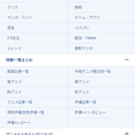
グッズ
映画
マンガ・ラノベ
ゲーム・アプリ
音楽
コスプレ
2.5次元
配信・Vtuber
トレンド
無料マンガ
特集/一覧まとめ
最新記事一覧
今期アニメ曜日別一覧
春アニメ
夏アニメ
秋アニメ
冬アニメ
アニメ記事一覧
声優記事一覧
男性声優/女性声優一覧
声優×インタビュー
声優×レポート
アニメイトタイムズについて