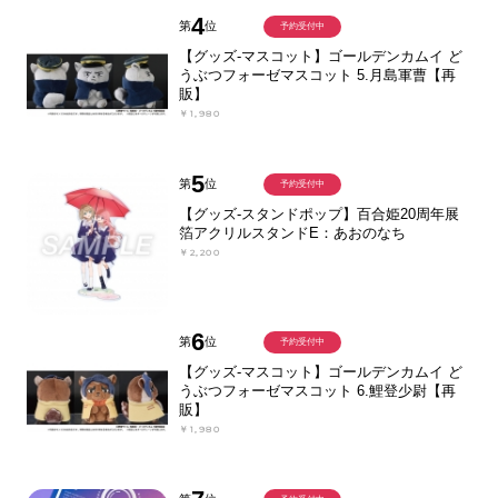
4
第
位
予約受付中
【グッズ-マスコット】ゴールデンカムイ ど
うぶつフォーゼマスコット 5.月島軍曹【再
販】
￥1,980
5
第
位
予約受付中
【グッズ-スタンドポップ】百合姫20周年展
箔アクリルスタンドE：あおのなち
￥2,200
6
第
位
予約受付中
【グッズ-マスコット】ゴールデンカムイ ど
うぶつフォーゼマスコット 6.鯉登少尉【再
販】
￥1,980