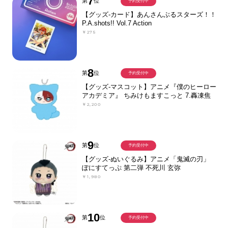
7
第
位
予約受付中
【グッズ-カード】あんさんぶるスターズ！！
P.A.shots!! Vol.7 Action
￥275
8
第
位
予約受付中
【グッズ-マスコット】アニメ『僕のヒーロー
アカデミア』 ちみけもますこっと 7.轟凍焦
￥2,200
9
第
位
予約受付中
【グッズ-ぬいぐるみ】アニメ「鬼滅の刃」
ぽにすてっぷ 第二弾 不死川 玄弥
￥1,980
10
第
位
予約受付中