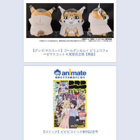
【グッズ-マスコット】ゴールデンカムイ どうぶつフォ
ーゼマスコット 4.尾形百之助【再販】
【コミック】ビビビコミック創刊記念号