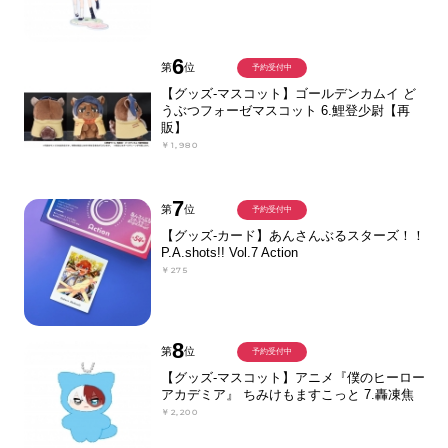
6
第
位
予約受付中
【グッズ-マスコット】ゴールデンカムイ ど
うぶつフォーゼマスコット 6.鯉登少尉【再
販】
￥1,980
7
第
位
予約受付中
【グッズ-カード】あんさんぶるスターズ！！
P.A.shots!! Vol.7 Action
￥275
8
第
位
予約受付中
【グッズ-マスコット】アニメ『僕のヒーロー
アカデミア』 ちみけもますこっと 7.轟凍焦
￥2,200