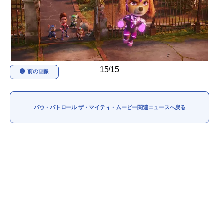
アニメ映画一覧
実写化映画一覧
今期アニメ曜日別一覧
春アニメ
夏アニメ
15/15
前の画像
秋アニメ
冬アニメ
男性声優/女性声優一覧
パウ・パトロール ザ・マイティ・ムービー関連ニュースへ戻る
FOLLOW US