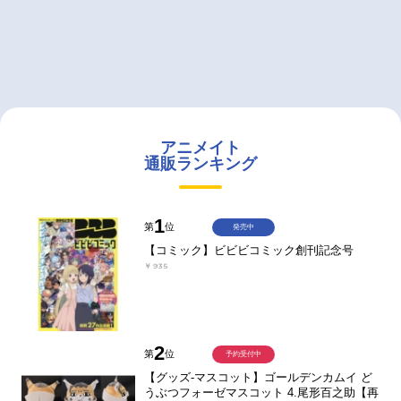
アニメイト
通販ランキング
1
第
位
発売中
【コミック】ビビビコミック創刊記念号
￥935
2
第
位
予約受付中
【グッズ-マスコット】ゴールデンカムイ ど
うぶつフォーゼマスコット 4.尾形百之助【再