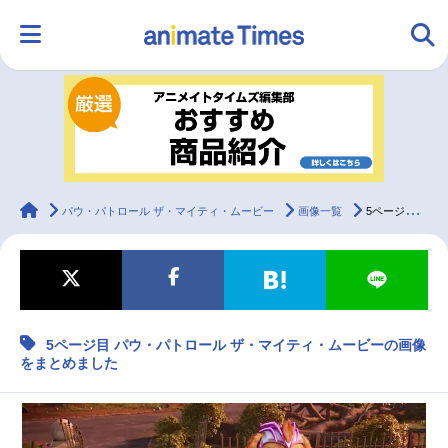
HOME
ランキング
アニメ
声優
ラジオ
みんなの声
グッズ
映画
animateTimes
パウ・パトロール ザ・マイティ・ムービー
画像一覧
5ページ目 パウ・パトロール ザ・マイティ・ムービーの画像をまとめました
マンガ・ラノベ
ゲーム・アプリ
音楽
コスプレ
5ページ目 パウ・パトロール ザ・マイティ・ムービーの画像
2.5次元
配信・Vtuber
トレンド
無料マンガ
をまとめました
最新記事一覧
アニメ記事一覧
声優記事一覧