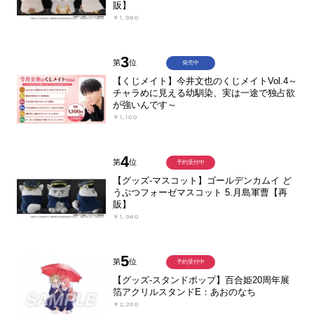
販】
￥1,980
3
第
位
発売中
【くじメイト】今井文也のくじメイトVol.4～
チャラめに見える幼馴染、実は一途で独占欲
が強いんです～
￥1,100
4
第
位
予約受付中
【グッズ-マスコット】ゴールデンカムイ ど
うぶつフォーゼマスコット 5.月島軍曹【再
販】
￥1,980
5
第
位
予約受付中
【グッズ-スタンドポップ】百合姫20周年展
箔アクリルスタンドE：あおのなち
￥2,200