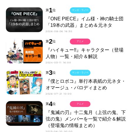
1
第
位
マンガ・ラノベ
『ONE PIECE』イム様・神の騎士団
「19本の武器」まとめ＆元ネタ
2026-08-06 16:30
2
第
位
アニメ
『ハイキュー!!』キャラクター（登場
人物）一覧・紹介＆解説
2024-03-11 16:00
3
第
位
マンガ・ラノベ
『僕とロボコ』単行本表紙の元ネタ・
オマージュ・パロディまとめ
2026-07-21 10:00
4
第
位
アニメ
『鬼滅の刃』十二鬼月（上弦の鬼、下
弦の鬼）メンバーを一覧で紹介＆解説
（登場鬼の情報まとめ）
2023-06-20 00:00