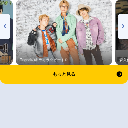
Trignalのキラキラ☆ビートＲ
森久
もっと見る