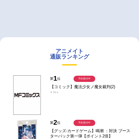
アニメイト
通販ランキング
1
第
位
予約受付中
【コミック】魔法少女ノ魔女裁判(2)
￥924
2
第
位
予約受付中
【グッズ-カードゲーム】鳴潮 ：対決 ブース
ターパック第一弾【ポイント2倍】