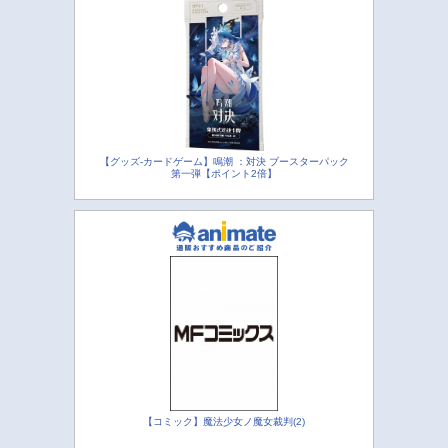
【グッズ-カードゲーム】鳴潮 ：対決 ブースターパック
第一弾【ポイント2倍】
【コミック】魔法少女ノ魔女裁判(2)