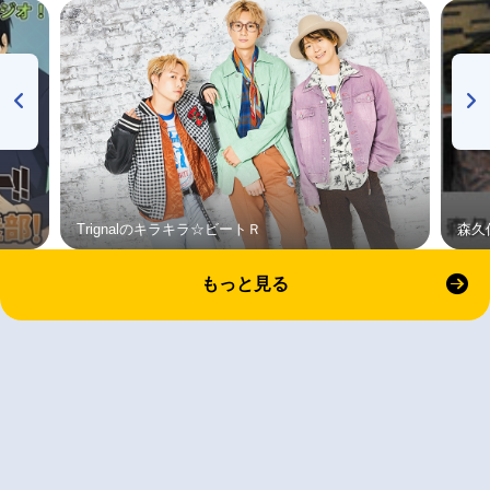
Trignalのキラキラ☆ビートＲ
森久
もっと見る