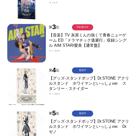
￥440
3
第
位
予約受付中
【音楽】TV 灰原くんの強くて青春ニューゲ
ーム ED「ドラマチック逃避行」収録シング
ル AIM STAR/愛美【通常盤】
￥1,999
4
第
位
発売中
【グッズ-スタンドポップ】Dr.STONE アクリ
ルスタンド ホワイマンといっしょver. ス
タンリー・スナイダー
￥1,980
5
第
位
発売中
【グッズ-スタンドポップ】Dr.STONE アクリ
ルスタンド ホワイマンといっしょver. Dr.
ゼノ