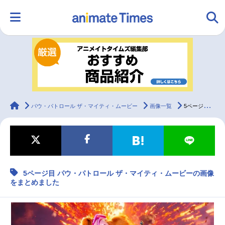
HOME
ランキング
アニメ
声優
ラジオ
みんなの声
グッズ
映画
animateTimes
パウ・パトロール ザ・マイティ・ムービー
画像一覧
5ページ目 パウ・パトロール ザ・マイティ・ムービーの画像をまとめました
マンガ・ラノベ
ゲーム・アプリ
音楽
コスプレ
5ページ目 パウ・パトロール ザ・マイティ・ムービーの画像
2.5次元
配信・Vtuber
トレンド
無料マンガ
をまとめました
最新記事一覧
アニメ記事一覧
声優記事一覧