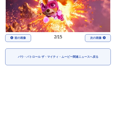
アニメ映画一覧
実写化映画一覧
今期アニメ曜日別一覧
春アニメ
夏アニメ
2/15
前の画像
次の画像
秋アニメ
冬アニメ
男性声優/女性声優一覧
パウ・パトロール ザ・マイティ・ムービー関連ニュースへ戻る
FOLLOW US