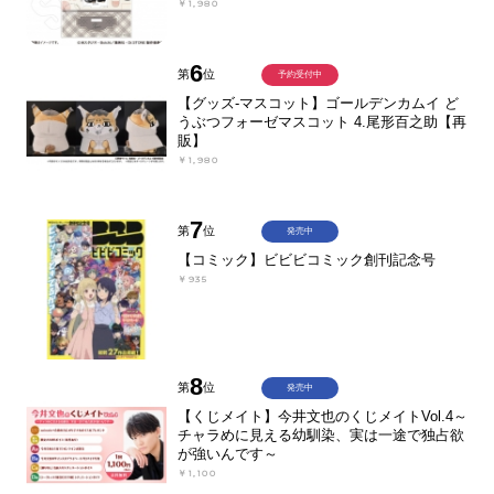
￥1,980
6
第
位
予約受付中
【グッズ-マスコット】ゴールデンカムイ ど
うぶつフォーゼマスコット 4.尾形百之助【再
販】
￥1,980
7
第
位
発売中
【コミック】ビビビコミック創刊記念号
￥935
8
第
位
発売中
【くじメイト】今井文也のくじメイトVol.4～
チャラめに見える幼馴染、実は一途で独占欲
が強いんです～
￥1,100