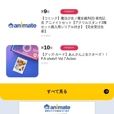
9
第
位
予約受付中
【コミック】魔法少女ノ魔女裁判(2) 発売記
念 アニメイトセット【アクリルスタンド2種
セット購入用シリアル付き】【完全受注生
産】
￥2,684
10
第
位
予約受付中
【グッズ-カード】あんさんぶるスターズ！！
P.A.shots!! Vol.7 Action
￥275
すべて見る