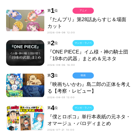
1
第
位
アニメ
『たんプリ』第28話あらすじ＆場面
カット
2026-08-08 12:00
2
第
位
マンガ・ラノベ
『ONE PIECE』イム様・神の騎士団
「19本の武器」まとめ＆元ネタ
2026-08-06 16:30
3
第
位
映画
『映画ちいかわ』島二郎の正体を考え
る【考察・レビュー】
2026-08-03 12:00
4
第
位
マンガ・ラノベ
『僕とロボコ』単行本表紙の元ネタ・
オマージュ・パロディまとめ
2026-07-21 10:00