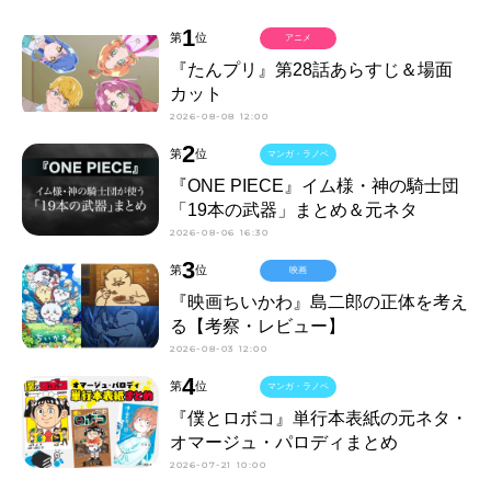
1
第
位
アニメ
『たんプリ』第28話あらすじ＆場面
カット
2026-08-08 12:00
2
第
位
マンガ・ラノベ
『ONE PIECE』イム様・神の騎士団
「19本の武器」まとめ＆元ネタ
2026-08-06 16:30
3
第
位
映画
『映画ちいかわ』島二郎の正体を考え
る【考察・レビュー】
2026-08-03 12:00
4
第
位
マンガ・ラノベ
『僕とロボコ』単行本表紙の元ネタ・
オマージュ・パロディまとめ
2026-07-21 10:00