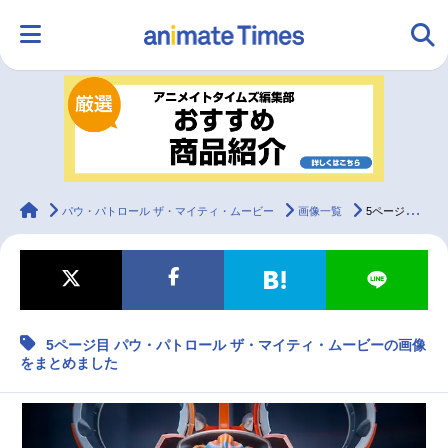
HOME
ランキング
アニメ
声優
ラジオ
みんなの声
グッズ
映画
animateTimes
パウ・パトロール ザ・マイティ・ムービー
画像一覧
5ページ目 パウ・パトロール ザ・マイティ・ムービーの画像をまとめました
マンガ・ラノベ
ゲーム・アプリ
音楽
コスプレ
5ページ目 パウ・パトロール ザ・マイティ・ムービーの画像
2.5次元
配信・Vtuber
トレンド
無料マンガ
をまとめました
最新記事一覧
アニメ記事一覧
声優記事一覧