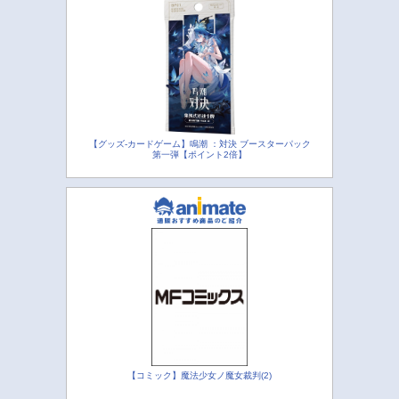
【グッズ-カードゲーム】鳴潮 ：対決 ブースターパック
第一弾【ポイント2倍】
【コミック】魔法少女ノ魔女裁判(2)