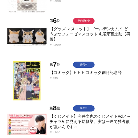
￥1,980
6
第
位
予約受付中
【グッズ-マスコット】ゴールデンカムイ ど
うぶつフォーゼマスコット 4.尾形百之助【再
販】
￥1,980
7
第
位
発売中
【コミック】ビビビコミック創刊記念号
￥935
8
第
位
発売中
【くじメイト】今井文也のくじメイトVol.4～
チャラめに見える幼馴染、実は一途で独占欲
が強いんです～
￥1,100