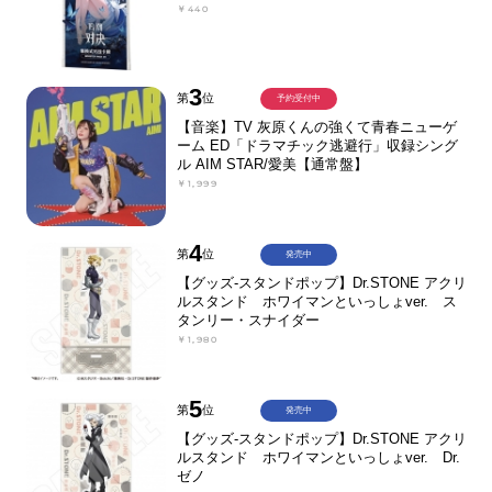
￥440
3
第
位
予約受付中
【音楽】TV 灰原くんの強くて青春ニューゲ
ーム ED「ドラマチック逃避行」収録シング
ル AIM STAR/愛美【通常盤】
￥1,999
4
第
位
発売中
【グッズ-スタンドポップ】Dr.STONE アクリ
ルスタンド ホワイマンといっしょver. ス
タンリー・スナイダー
￥1,980
5
第
位
発売中
【グッズ-スタンドポップ】Dr.STONE アクリ
ルスタンド ホワイマンといっしょver. Dr.
ゼノ