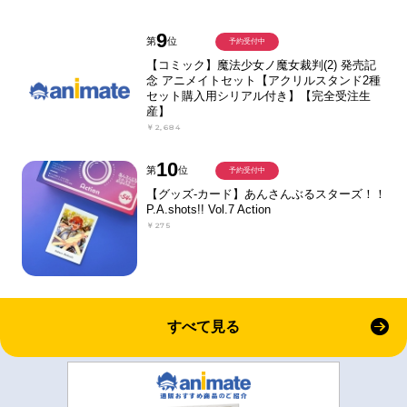
9
第
位
予約受付中
【コミック】魔法少女ノ魔女裁判(2) 発売記
念 アニメイトセット【アクリルスタンド2種
セット購入用シリアル付き】【完全受注生
産】
￥2,684
10
第
位
予約受付中
【グッズ-カード】あんさんぶるスターズ！！
P.A.shots!! Vol.7 Action
￥275
すべて見る