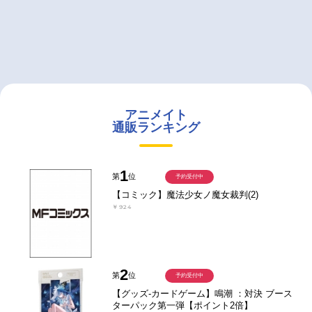
アニメイト
通販ランキング
1
第
位
予約受付中
【コミック】魔法少女ノ魔女裁判(2)
￥924
2
第
位
予約受付中
【グッズ-カードゲーム】鳴潮 ：対決 ブース
ターパック第一弾【ポイント2倍】