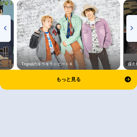
Trignalのキラキラ☆ビートＲ
森久
もっと見る