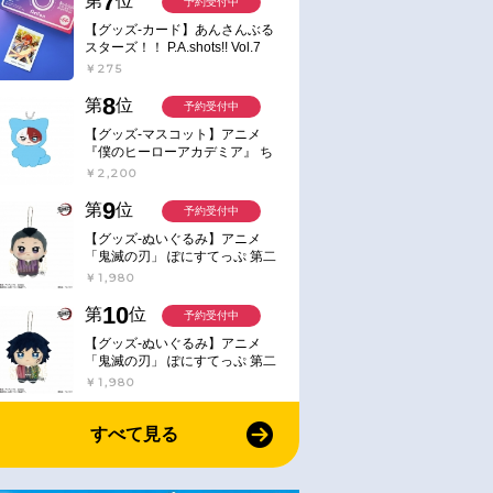
7
第
位
予約受付中
【グッズ-カード】あんさんぶる
スターズ！！ P.A.shots!! Vol.7
Action
￥275
8
第
位
予約受付中
【グッズ-マスコット】アニメ
『僕のヒーローアカデミア』 ち
みけもますこっと 7.轟凍焦
￥2,200
9
第
位
予約受付中
【グッズ-ぬいぐるみ】アニメ
「鬼滅の刃」 ぽにすてっぷ 第二
弾 不死川 玄弥
￥1,980
10
第
位
予約受付中
【グッズ-ぬいぐるみ】アニメ
「鬼滅の刃」 ぽにすてっぷ 第二
弾 冨岡 義勇
￥1,980
すべて見る