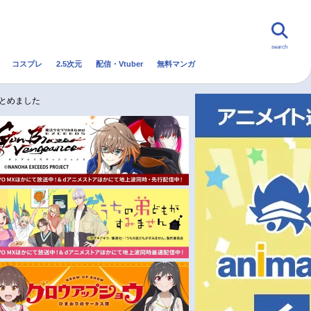
search
コスプレ
2.5次元
配信・Vtuber
無料マンガ
んなの声
グッズ
映画
まとめました
・Vtuber
トレンド
無料マンガ
秋アニメ
冬アニメ