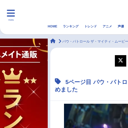
menu
HOME
ランキング
トレンド
アニメ
声優
HOME
ランキング
アニ
animateTimes
パウ・パトロール ザ・マイティ・ムービ
マンガ・ラノベ
ゲーム・アプリ
音楽
最新記事一覧
5ページ目 パウ・パト
アニメ記事一覧
めました
声優記事一覧