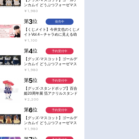
ンカムイ どうぶつフォーゼマス
コット 4.尾形百之助【再販】
￥1,980
3
第
位
発売中
【くじメイト】今井文也のくじメ
イトVol.4～チャラめに見える幼
馴染、実は一途で独占欲が強いん
￥1,100
です～
4
第
位
予約受付中
【グッズ-マスコット】ゴールデ
ンカムイ どうぶつフォーゼマス
コット 5.月島軍曹【再販】
￥1,980
5
第
位
予約受付中
【グッズ-スタンドポップ】百合
姫20周年展 箔アクリルスタンド
E：あおのなち
￥2,200
6
第
位
予約受付中
【グッズ-マスコット】ゴールデ
ンカムイ どうぶつフォーゼマス
コット 6.鯉登少尉【再販】
￥1,980