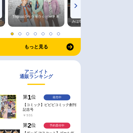
Trignalのキラキラ☆ビートＲ
森久保祥太郎×浪川大輔 つま
みは塩だけ
もっと見る
アニメイト
通販ランキング
1
第
位
発売中
【コミック】ビビビコミック創刊
記念号
￥935
2
第
位
予約受付中
【グッズ-マスコット】ゴールデ