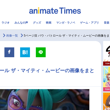
ラジオ
みんなの声
グッズ
映画
マンガ・ラノベ
ゲーム・アプリ
音楽
メ
声優
ラジオ
み
ー
画像一覧
5ページ目 パウ・パトロール ザ・マイティ・ムービーの画像を
コスプレ
2.5次元
配信
アニメ映画一覧
今期アニメ曜日別一覧
ロール ザ・マイティ・ムービーの画像をまと
実写化映画一覧
春アニメ
男性声優/女性声優一覧
夏アニメ
FOLLOW US