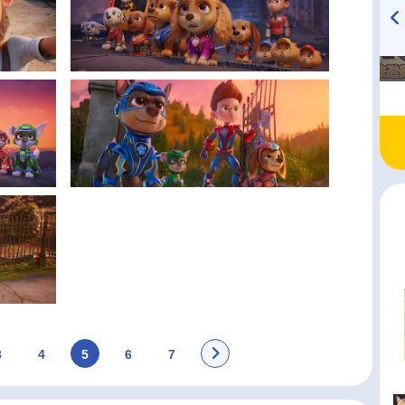
TVアニメ『戦隊大失格』
ハイキュー!! 烏野高校放送部!
radio 大直会 2nd season
3
4
5
6
7