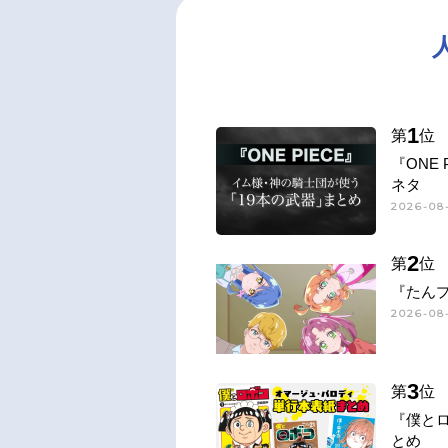
1
第
位
『ONE
ネタ
2026-08-
2
第
位
『たん
2026-08
3
第
位
『僕と
とめ