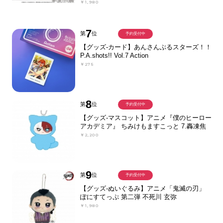
￥1,980
7
第
位
予約受付中
【グッズ-カード】あんさんぶるスターズ！！
P.A.shots!! Vol.7 Action
￥275
8
第
位
予約受付中
【グッズ-マスコット】アニメ『僕のヒーロー
アカデミア』 ちみけもますこっと 7.轟凍焦
￥2,200
9
第
位
予約受付中
【グッズ-ぬいぐるみ】アニメ「鬼滅の刃」
ぽにすてっぷ 第二弾 不死川 玄弥
￥1,980