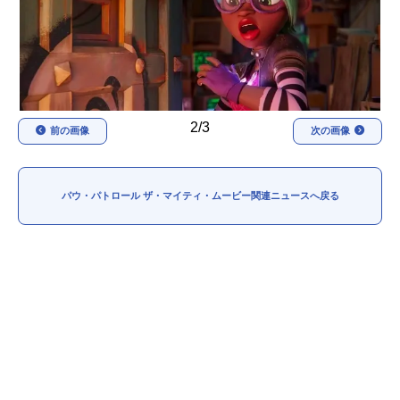
アニメ映画一覧
実写化映画一覧
今期アニメ曜日別一覧
春アニメ
夏アニメ
2/3
前の画像
次の画像
秋アニメ
冬アニメ
男性声優/女性声優一覧
パウ・パトロール ザ・マイティ・ムービー関連ニュースへ戻る
FOLLOW US