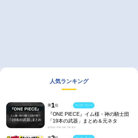
人気ランキング
1
第
位
マンガ・ラノベ
『ONE PIECE』イム様・神の騎士団
「19本の武器」まとめ＆元ネタ
2026-08-06 16:30
2
第
位
マンガ・ラノベ