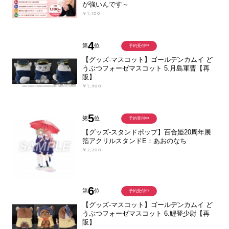
が強いんです～
￥1,100
4
第
位
予約受付中
【グッズ-マスコット】ゴールデンカムイ ど
うぶつフォーゼマスコット 5.月島軍曹【再
販】
￥1,980
5
第
位
予約受付中
【グッズ-スタンドポップ】百合姫20周年展
箔アクリルスタンドE：あおのなち
￥2,200
6
第
位
予約受付中
【グッズ-マスコット】ゴールデンカムイ ど
うぶつフォーゼマスコット 6.鯉登少尉【再
販】