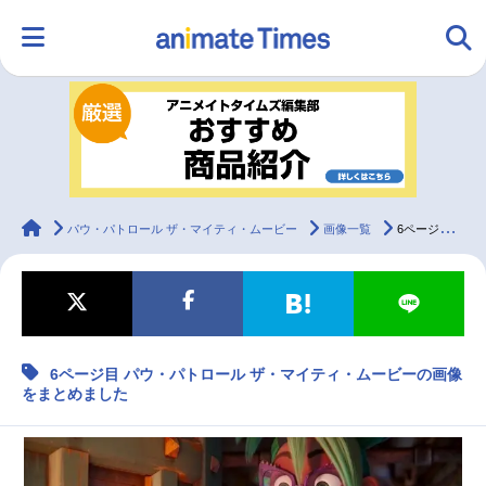
HOME
ランキング
アニメ
声優
ラジオ
みんなの声
グッズ
映画
animateTimes
パウ・パトロール ザ・マイティ・ムービー
画像一覧
6ページ目 パウ・パトロール ザ・マイティ・ムービーの画像をまとめました
マンガ・ラノベ
ゲーム・アプリ
音楽
コスプレ
6ページ目 パウ・パトロール ザ・マイティ・ムービーの画像
2.5次元
配信・Vtuber
トレンド
無料マンガ
をまとめました
最新記事一覧
アニメ記事一覧
声優記事一覧