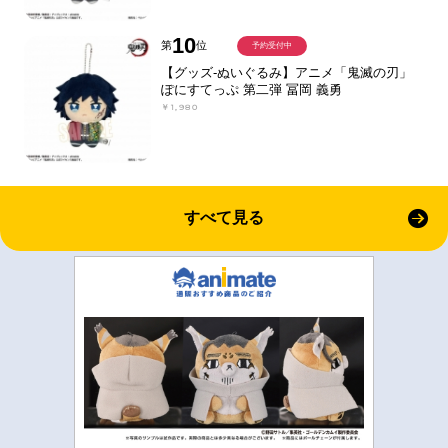
10
第
位
予約受付中
【グッズ-ぬいぐるみ】アニメ「鬼滅の刃」
ぽにすてっぷ 第二弾 冨岡 義勇
￥1,980
すべて見る