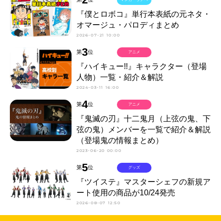
『僕とロボコ』単行本表紙の元ネタ・
オマージュ・パロディまとめ
2026-07-21 10:00
3
第
位
アニメ
『ハイキュー!!』キャラクター（登場
人物）一覧・紹介＆解説
2024-03-11 16:00
4
第
位
アニメ
『鬼滅の刃』十二鬼月（上弦の鬼、下
弦の鬼）メンバーを一覧で紹介＆解説
（登場鬼の情報まとめ）
2023-06-20 00:00
5
第
位
グッズ
『ツイステ』マスターシェフの新規ア
ート使用の商品が10/24発売
2026-08-07 12:50