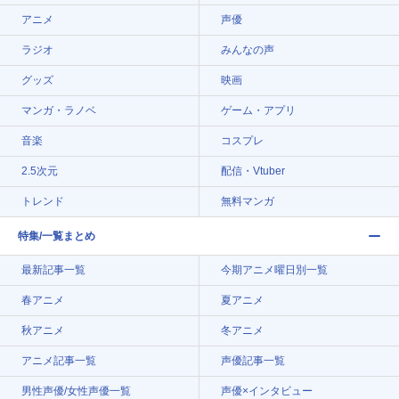
アニメ
声優
ラジオ
みんなの声
グッズ
映画
マンガ・ラノベ
ゲーム・アプリ
音楽
コスプレ
2.5次元
配信・Vtuber
トレンド
無料マンガ
特集/一覧まとめ
最新記事一覧
今期アニメ曜日別一覧
春アニメ
夏アニメ
秋アニメ
冬アニメ
アニメ記事一覧
声優記事一覧
男性声優/女性声優一覧
声優×インタビュー