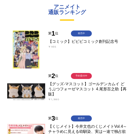
アニメイト
通販ランキング
1
第
位
発売中
【コミック】ビビビコミック創刊記念号
￥935
2
第
位
予約受付中
【グッズ-マスコット】ゴールデンカムイ ど
うぶつフォーゼマスコット 4.尾形百之助【再
販】
￥1,980
3
第
位
発売中
【くじメイト】今井文也のくじメイトVol.4～
チャラめに見える幼馴染、実は一途で独占欲