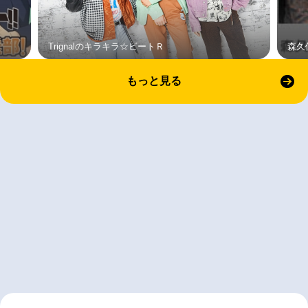
Trignalのキラキラ☆ビートＲ
森久
もっと見る