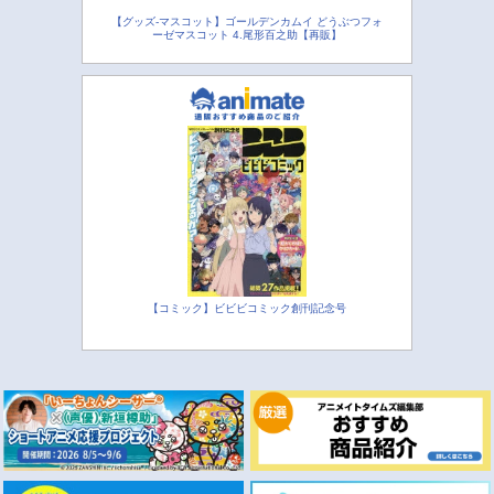
【グッズ-マスコット】ゴールデンカムイ どうぶつフォ
ーゼマスコット 4.尾形百之助【再販】
【コミック】ビビビコミック創刊記念号