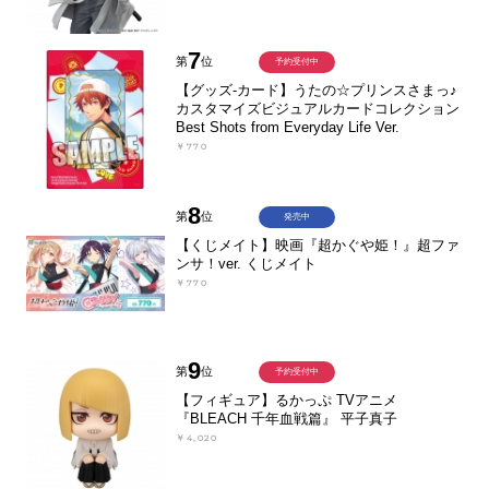
7
第
位
予約受付中
【グッズ-カード】うたの☆プリンスさまっ♪
カスタマイズビジュアルカードコレクション
Best Shots from Everyday Life Ver.
￥770
8
第
位
発売中
【くじメイト】映画『超かぐや姫！』超ファ
ンサ！ver. くじメイト
￥770
9
第
位
予約受付中
【フィギュア】るかっぷ TVアニメ
『BLEACH 千年血戦篇』 平子真子
￥4,020