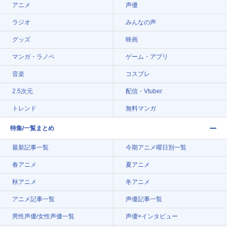
アニメ
声優
ラジオ
みんなの声
グッズ
映画
マンガ・ラノベ
ゲーム・アプリ
音楽
コスプレ
2.5次元
配信・Vtuber
トレンド
無料マンガ
特集/一覧まとめ
最新記事一覧
今期アニメ曜日別一覧
春アニメ
夏アニメ
秋アニメ
冬アニメ
アニメ記事一覧
声優記事一覧
男性声優/女性声優一覧
声優×インタビュー