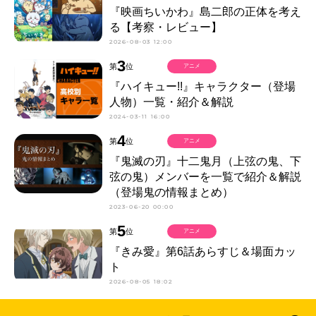
『映画ちいかわ』島二郎の正体を考え
る【考察・レビュー】
2026-08-03 12:00
3
第
位
アニメ
『ハイキュー!!』キャラクター（登場
人物）一覧・紹介＆解説
2024-03-11 16:00
4
第
位
アニメ
『鬼滅の刃』十二鬼月（上弦の鬼、下
弦の鬼）メンバーを一覧で紹介＆解説
（登場鬼の情報まとめ）
2023-06-20 00:00
5
第
位
アニメ
『きみ愛』第6話あらすじ＆場面カッ
ト
2026-08-05 18:02