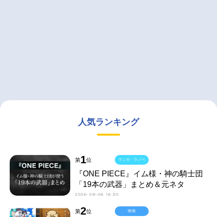
人気ランキング
1
第
位
マンガ・ラノベ
『ONE PIECE』イム様・神の騎士団
「19本の武器」まとめ＆元ネタ
2026-08-06 16:30
2
第
位
映画