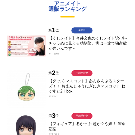
アニメイト
通販ランキング
1
第
位
発売中
【くじメイト】今井文也のくじメイトVol.4～
チャラめに見える幼馴染、実は一途で独占欲
が強いんです～
￥1,100
2
第
位
予約受付中
【グッズ-マスコット】あんさんぶるスター
ズ！！ おまんじゅうにぎにぎマスコット ね
くすと2 Hbox
￥770
3
第
位
予約受付中
【フィギュア】るかっぷ 超かぐや姫！ 酒寄
彩葉
￥3,927