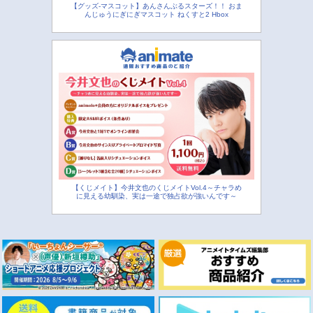
【グッズ-マスコット】あんさんぶるスターズ！！ おま
んじゅうにぎにぎマスコット ねくすと2 Hbox
【くじメイト】今井文也のくじメイトVol.4～チャラめ
に見える幼馴染、実は一途で独占欲が強いんです～