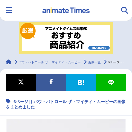
HOME
ランキング
アニメ
声優
ラジオ
みんなの声
グッズ
映画
animateTimes
パウ・パトロール ザ・マイティ・ムービー
画像一覧
6ページ目 パウ・パトロール ザ・マイティ・ムービーの画像をまとめました
マンガ・ラノベ
ゲーム・アプリ
音楽
コスプレ
6ページ目 パウ・パトロール ザ・マイティ・ムービーの画像
2.5次元
配信・Vtuber
トレンド
無料マンガ
をまとめました
最新記事一覧
アニメ記事一覧
声優記事一覧