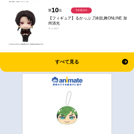
10
第
位
予約受付中
【フィギュア】るかっぷ 刀剣乱舞ONLINE 加
州清光
￥4,301
すべて見る