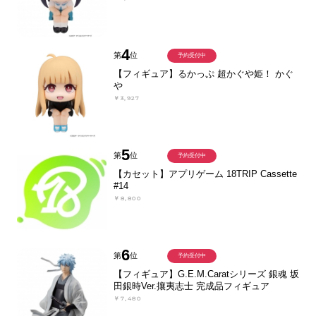
4
第
位
予約受付中
【フィギュア】るかっぷ 超かぐや姫！ かぐ
や
￥3,927
5
第
位
予約受付中
【カセット】アプリゲーム 18TRIP Cassette
#14
￥8,800
6
第
位
予約受付中
【フィギュア】G.E.M.Caratシリーズ 銀魂 坂
田銀時Ver.攘夷志士 完成品フィギュア
￥7,480