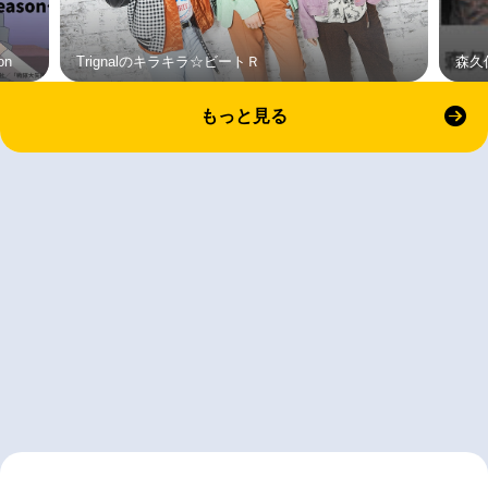
on
Trignalのキラキラ☆ビートＲ
森久
もっと見る