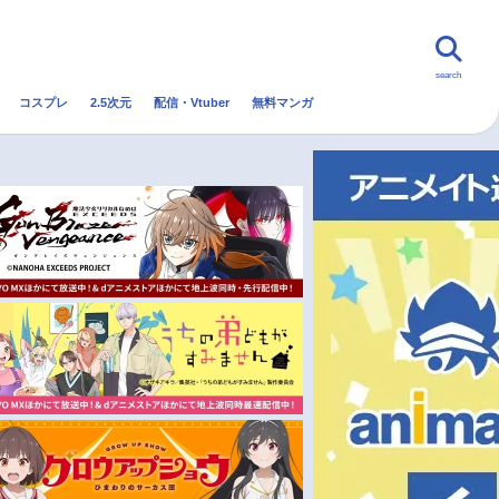
search
コスプレ
2.5次元
配信・Vtuber
無料マンガ
んなの声
グッズ
映画
・Vtuber
トレンド
無料マンガ
秋アニメ
冬アニメ