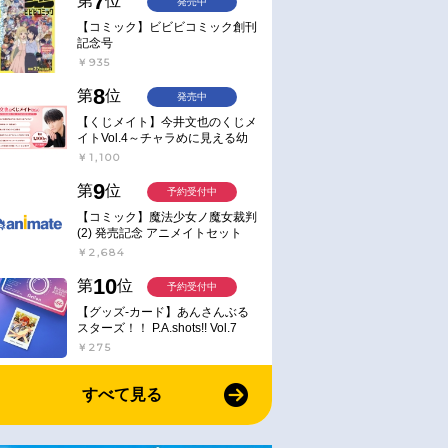
7
第
位
発売中
【コミック】ビビビコミック創刊
記念号
￥935
8
第
位
発売中
【くじメイト】今井文也のくじメ
イトVol.4～チャラめに見える幼
馴染、実は一途で独占欲が強いん
￥1,100
です～
9
第
位
予約受付中
【コミック】魔法少女ノ魔女裁判
(2) 発売記念 アニメイトセット
【アクリルスタンド2種セット購
￥2,684
入用シリアル付き】【完全受注生
産】
10
第
位
予約受付中
【グッズ-カード】あんさんぶる
スターズ！！ P.A.shots!! Vol.7
Action
￥275
すべて見る