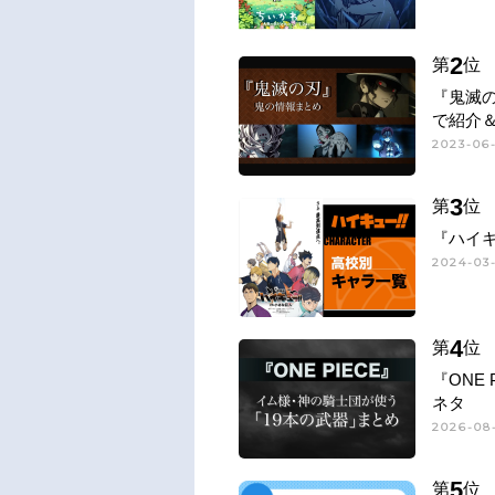
2
第
位
『鬼滅
で紹介
2023-06
3
第
位
『ハイキ
2024-03-
4
第
位
『ONE
ネタ
2026-08-
5
第
位