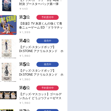
対決 ブースターパック第一弾
【ポイント2倍】
￥440
3
第
位
予約受付中
【音楽】TV 灰原くんの強くて青
春ニューゲーム ED「ドラマチッ
ク逃避行」収録シングル AIM
￥1,999
STAR/愛美【通常盤】
4
第
位
発売中
【グッズ-スタンドポップ】
Dr.STONE アクリルスタンド ホ
ワイマンといっしょver. スタン
￥1,980
リー・スナイダー
5
第
位
発売中
【グッズ-スタンドポップ】
Dr.STONE アクリルスタンド ホ
ワイマンといっしょver. Dr.ゼノ
￥1,980
6
第
位
予約受付中
【グッズ-マスコット】ゴールデ
ンカムイ どうぶつフォーゼマス
コット 4.尾形百之助【再販】
￥1,980