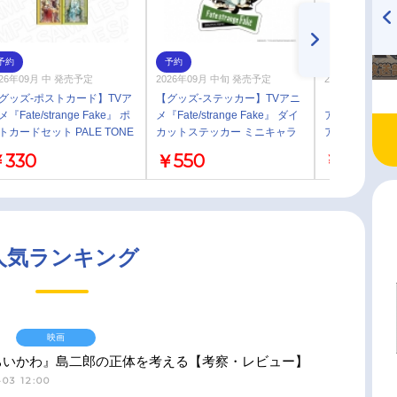
TVアニメ『戦隊大失格』
ハイキュー!! 烏野高校放送部!
予約
予約
予約
radio 大直会 2nd season
026年09月 中 発売予定
2026年09月 中旬 発売予定
2026年09月 中
グッズ-ポストカード】TVア
【グッズ-ステッカー】TVアニ
【グッズ-スタ
『Fate/strange Fake』 ポ
メ『Fate/strange Fake』 ダイ
アニメ『Fate/st
トカードセット PALE TONE
カットステッカー ミニキャラ
アクリルキャラ
ries Chair ver．
ランサー
キャラ アーチ
330
￥550
￥1,870
人気ランキング
映画
ちいかわ』島二郎の正体を考える【考察・レビュー】
03 12:00