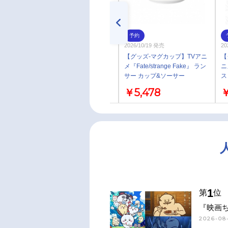
予約
予約
2026/10/19 発売
2026/10/19 発売
2
【グッズ-キーホルダー】TVア
【グッズ-マグカップ】TVアニ
【
ニメ『Fate/strange Fake』 ア
メ『Fate/strange Fake』 ラン
ニメ
ーチャー アクリルホテルキー
サー カップ&ソーサー
ス
ホルダー
se
￥1,980
￥5,478
￥
1
第
位
『映画
2026-08-