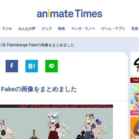
ラジオ
みんなの声
グッズ
映画
マンガ・ラノベ
ゲーム・アプリ
音楽
メ
声優
ラジオ
み
目 Fate/strange Fakeの画像をまとめました
コスプレ
2.5次元
配信
アニメ映画一覧
今期アニメ曜日別一覧
nge Fakeの画像をまとめました
実写化映画一覧
春アニメ
男性声優/女性声優一覧
夏アニメ
FOLLOW US