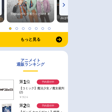
Trignalのキラキラ☆ビートＲ
森久保祥太郎×浪川大輔 つま
予約
予約
みは塩だけ
旬 発売予定
2026年09月 中 発売予定
2026/10/19 発売
ンドポップ】TV
【グッズ-スタンドポップ】TV
【グッズ-バッチ】TVアニ
range Fake』
アニメ『Fate/strange Fake』
『Fate/strange Fake』 セ
スタンド ミニ
アクリルフィギュア PALE
ー 75mm推しゴト缶バッジ
もっと見る
ャー&ランサー
TONE series アーチャー Chair
ット
￥1,760
￥1,430
ver．
アニメイト
通販ランキング
1
第
位
予約受付中
【コミック】魔法少女ノ魔女裁判
(2)
￥924
2
第
位
予約受付中
【グッズ-カードゲーム】鳴潮 ：