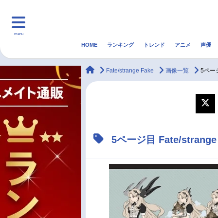
menu
HOME
ランキング
トレンド
アニメ
声優
HOME
ランキング
アニ
animateTimes
Fate/strange Fake
画像一覧
5ページ
マンガ・ラノベ
ゲーム・アプリ
音楽
最新記事一覧
5ページ目 Fate/stra
アニメ記事一覧
声優記事一覧