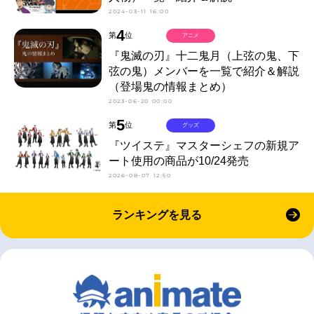
2024-03-11 16:00
4
第
位
アニメ
『鬼滅の刃』十二鬼月（上弦の鬼、下
弦の鬼）メンバーを一覧で紹介＆解説
（登場鬼の情報まとめ）
2023-06-20 00:00
5
第
位
グッズ
『ツイステ』マスターシェフの新規ア
ート使用の商品が10/24発売
2026-08-07 12:50
ランキングを見る