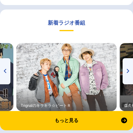
新着ラジオ番組
Trignalのキラキラ☆ビートＲ
森久
もっと見る