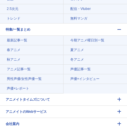
2.5次元
配信・Vtuber
トレンド
無料マンガ
特集/一覧まとめ
最新記事一覧
今期アニメ曜日別一覧
春アニメ
夏アニメ
秋アニメ
冬アニメ
アニメ記事一覧
声優記事一覧
男性声優/女性声優一覧
声優×インタビュー
声優×レポート
アニメイトタイムズについて
アニメイトのWebサービス
会社案内