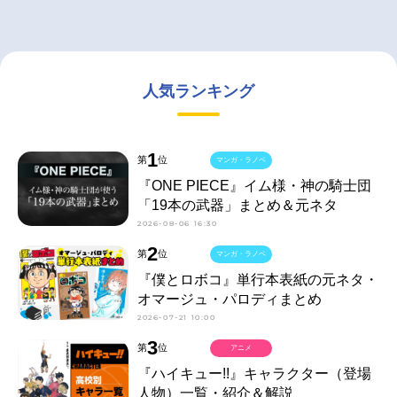
人気ランキング
1
第
位
マンガ・ラノベ
『ONE PIECE』イム様・神の騎士団
「19本の武器」まとめ＆元ネタ
2026-08-06 16:30
2
第
位
マンガ・ラノベ
『僕とロボコ』単行本表紙の元ネタ・
オマージュ・パロディまとめ
2026-07-21 10:00
3
第
位
アニメ
『ハイキュー!!』キャラクター（登場
人物）一覧・紹介＆解説