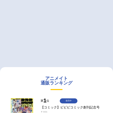
アニメイト
通販ランキング
1
第
位
発売中
【コミック】ビビビコミック創刊記念号
￥935