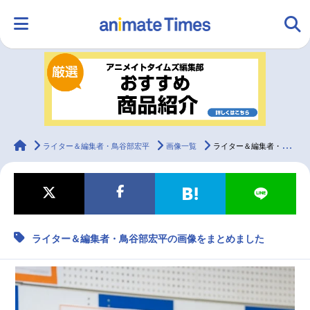
HOME
ランキング
アニメ
声優
ラジオ
みんなの声
グッズ
映画
animateTimes
ライター＆編集者・鳥谷部宏平
画像一覧
ライター＆編集者・鳥谷部宏平の画像をまとめました
マンガ・ラノベ
ゲーム・アプリ
音楽
コスプレ
ライター＆編集者・鳥谷部宏平の画像をまとめました
2.5次元
配信・Vtuber
トレンド
無料マンガ
最新記事一覧
アニメ記事一覧
声優記事一覧