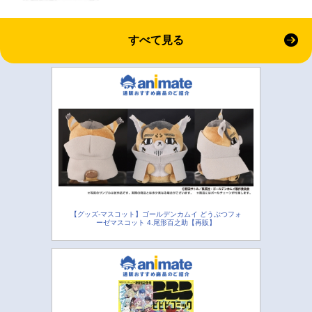
すべて見る
【グッズ-マスコット】ゴールデンカムイ どうぶつフォ
ーゼマスコット 4.尾形百之助【再販】