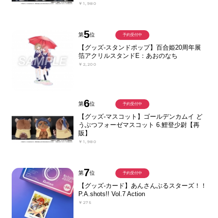
￥1,980
5
第
位
予約受付中
【グッズ-スタンドポップ】百合姫20周年展
箔アクリルスタンドE：あおのなち
￥2,200
6
第
位
予約受付中
【グッズ-マスコット】ゴールデンカムイ ど
うぶつフォーゼマスコット 6.鯉登少尉【再
販】
￥1,980
7
第
位
予約受付中
【グッズ-カード】あんさんぶるスターズ！！
P.A.shots!! Vol.7 Action
￥275