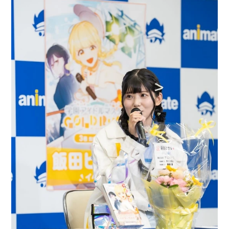
アニメ映画一覧
実写化映画一覧
今期アニメ曜日別一覧
春アニメ
夏アニメ
秋アニメ
冬アニメ
男性声優/女性声優一覧
FOLLOW US