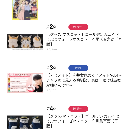
2
第
位
予約受付中
【グッズ-マスコット】ゴールデンカムイ ど
うぶつフォーゼマスコット 4.尾形百之助【再
販】
￥1,980
3
第
位
発売中
【くじメイト】今井文也のくじメイトVol.4～
チャラめに見える幼馴染、実は一途で独占欲
が強いんです～
￥1,100
4
第
位
予約受付中
【グッズ-マスコット】ゴールデンカムイ ど
うぶつフォーゼマスコット 5.月島軍曹【再
販】