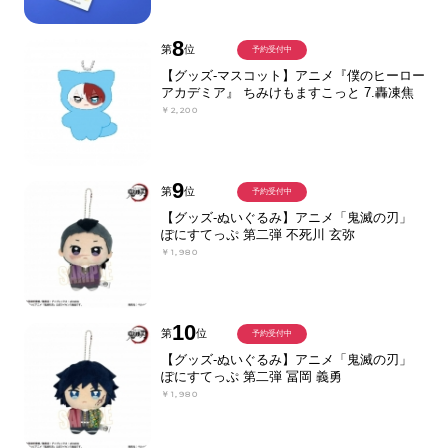
8
第
位
予約受付中
【グッズ-マスコット】アニメ『僕のヒーロー
アカデミア』 ちみけもますこっと 7.轟凍焦
￥2,200
9
第
位
予約受付中
【グッズ-ぬいぐるみ】アニメ「鬼滅の刃」
ぽにすてっぷ 第二弾 不死川 玄弥
￥1,980
10
第
位
予約受付中
【グッズ-ぬいぐるみ】アニメ「鬼滅の刃」
ぽにすてっぷ 第二弾 冨岡 義勇
￥1,980