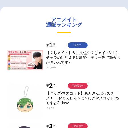
アニメイト
通販ランキング
1
第
位
発売中
【くじメイト】今井文也のくじメイトVol.4～
チャラめに見える幼馴染、実は一途で独占欲
が強いんです～
￥1,100
2
第
位
予約受付中
【グッズ-マスコット】あんさんぶるスター
ズ！！ おまんじゅうにぎにぎマスコット ね
くすと2 Hbox
￥770
3
第
位
予約受付中