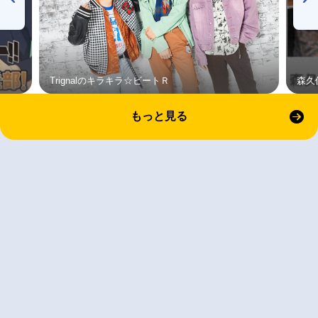
Trignalのキラキラ☆ビートＲ
森久
もっと見る