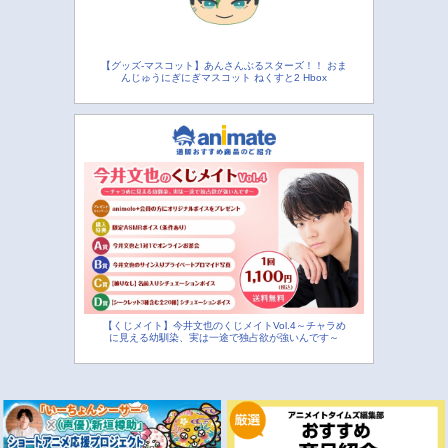
【グッズ-マスコット】あんさんぶるスターズ！！ おま
んじゅうにぎにぎマスコット ねくすと2 Hbox
【くじメイト】今井文也のくじメイトVol.4～チャラめ
に見える幼馴染、実は一途で独占欲が強いんです～