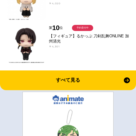
￥4,020
10
第
位
予約受付中
【フィギュア】るかっぷ 刀剣乱舞ONLINE 加
州清光
￥4,301
すべて見る