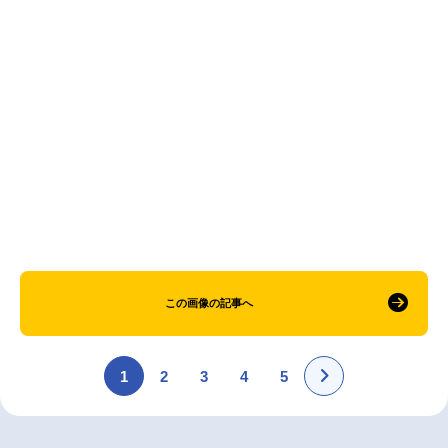
アニメ映画一覧
実写化映画一覧
今期アニメ曜日別一覧
春アニメ
夏アニメ
秋アニメ
冬アニメ
男性声優/女性声優一覧
FOLLOW US
この画像の記事へ
1
2
3
4
5