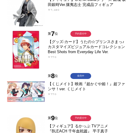
田銀時Ver.攘夷志士 完成品フィギュア
￥7,480
7
第
位
予約受付中
【グッズ-カード】うたの☆プリンスさまっ♪
カスタマイズビジュアルカードコレクション
Best Shots from Everyday Life Ver.
￥770
8
第
位
発売中
【くじメイト】映画『超かぐや姫！』超ファ
ンサ！ver. くじメイト
￥770
9
第
位
予約受付中
【フィギュア】るかっぷ TVアニメ
『BLEACH 千年血戦篇』 平子真子