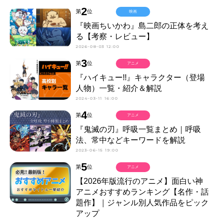
2
第
位
映画
『映画ちいかわ』島二郎の正体を考え
る【考察・レビュー】
2026-08-03 12:00
3
第
位
アニメ
『ハイキュー!!』キャラクター（登場
人物）一覧・紹介＆解説
2024-03-11 16:00
4
第
位
アニメ
『鬼滅の刃』呼吸一覧まとめ｜呼吸
法、常中などキーワードを解説
2023-06-15 19:00
5
第
位
アニメ
【2026年版流行のアニメ】面白い神
アニメおすすめランキング【名作・話
題作】｜ジャンル別人気作品をピック
アップ