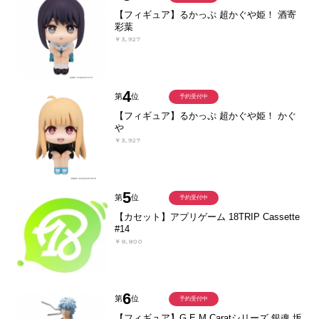
【フィギュア】るかっぷ 超かぐや姫！ 酒寄
彩葉
￥3,927
4
第
位
予約受付中
【フィギュア】るかっぷ 超かぐや姫！ かぐ
や
￥3,927
5
第
位
予約受付中
【カセット】アプリゲーム 18TRIP Cassette
#14
￥8,800
6
第
位
予約受付中
【フィギュア】G.E.M.Caratシリーズ 銀魂 坂