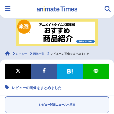
HOME
ランキング
アニメ
声優
ラジオ
みんなの声
グッズ
映画
animateTimes
レビュー
画像一覧
レビューの画像をまとめました
マンガ・ラノベ
ゲーム・アプリ
音楽
コスプレ
レビューの画像をまとめました
2.5次元
配信・Vtuber
トレンド
無料マンガ
最新記事一覧
レビュー関連ニュースへ戻る
アニメ記事一覧
声優記事一覧