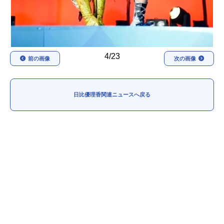
4/23
前の画像
次の画像
日比優理香関連ニュースへ戻る