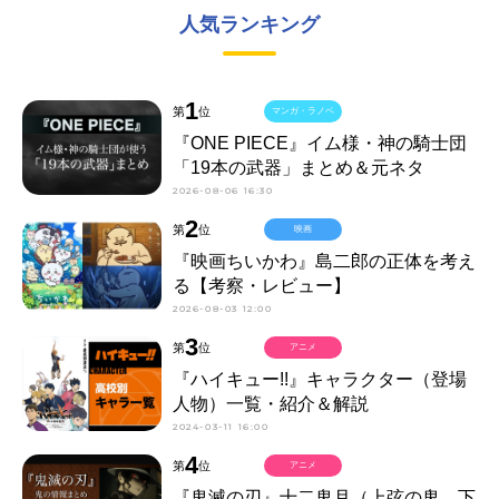
人気ランキング
1
第
位
マンガ・ラノベ
『ONE PIECE』イム様・神の騎士団
「19本の武器」まとめ＆元ネタ
2026-08-06 16:30
2
第
位
映画
『映画ちいかわ』島二郎の正体を考え
る【考察・レビュー】
2026-08-03 12:00
3
第
位
アニメ
『ハイキュー!!』キャラクター（登場
人物）一覧・紹介＆解説
2024-03-11 16:00
4
第
位
アニメ
『鬼滅の刃』十二鬼月（上弦の鬼、下