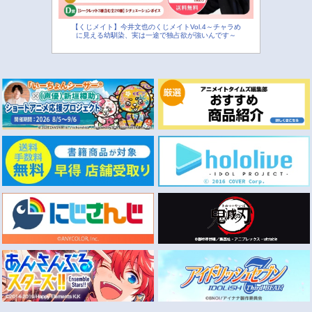
【くじメイト】今井文也のくじメイトVol.4～チャラめ
に見える幼馴染、実は一途で独占欲が強いんです～