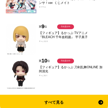
ンサ！ver. くじメイト
￥770
9
第
位
予約受付中
【フィギュア】るかっぷ TVアニメ
『BLEACH 千年血戦篇』 平子真子
￥4,020
10
第
位
予約受付中
【フィギュア】るかっぷ 刀剣乱舞ONLINE 加
州清光
￥4,301
すべて見る