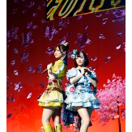
アニメ映画一覧
実写化映画一覧
今期アニメ曜日別一覧
春アニメ
夏アニメ
秋アニメ
冬アニメ
男性声優/女性声優一覧
FOLLOW US