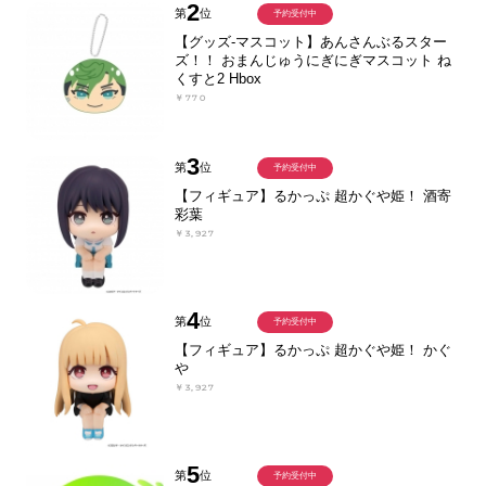
2
第
位
予約受付中
【グッズ-マスコット】あんさんぶるスター
ズ！！ おまんじゅうにぎにぎマスコット ね
くすと2 Hbox
￥770
3
第
位
予約受付中
【フィギュア】るかっぷ 超かぐや姫！ 酒寄
彩葉
￥3,927
4
第
位
予約受付中
【フィギュア】るかっぷ 超かぐや姫！ かぐ
や
￥3,927
5
第
位
予約受付中