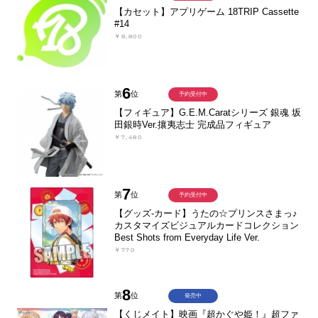
【カセット】アプリゲーム 18TRIP Cassette
#14
￥8,800
6
第
位
予約受付中
【フィギュア】G.E.M.Caratシリーズ 銀魂 坂
田銀時Ver.攘夷志士 完成品フィギュア
￥7,480
7
第
位
予約受付中
【グッズ-カード】うたの☆プリンスさまっ♪
カスタマイズビジュアルカードコレクション
Best Shots from Everyday Life Ver.
￥770
8
第
位
発売中
【くじメイト】映画『超かぐや姫！』超ファ