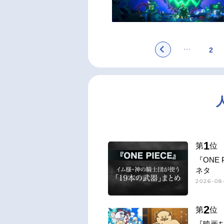
2
1
第
位
『ONE
ネタ
2026-08-
2
第
位
『映画