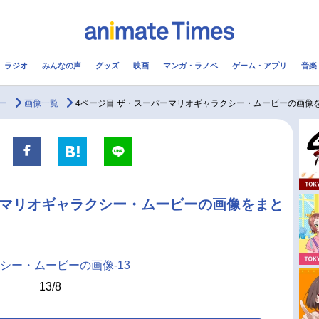
ラジオ
みんなの声
グッズ
映画
マンガ・ラノベ
ゲーム・アプリ
音楽
メ
声優
ラジオ
み
ー
画像一覧
4ページ目 ザ・スーパーマリオギャラクシー・ムービーの画像
コスプレ
2.5次元
配信
アニメ映画一覧
今期アニメ曜日別一覧
ーマリオギャラクシー・ムービーの画像をまと
実写化映画一覧
春アニメ
男性声優/女性声優一覧
夏アニメ
FOLLOW US
13/8