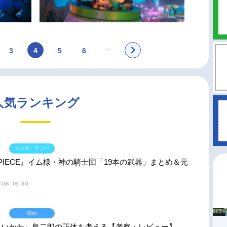
3
4
5
6
人気ランキング
マンガ・ラノベ
 PIECE』イム様・神の騎士団「19本の武器」まとめ＆元
06 16:30
映画
ちいかわ』島二郎の正体を考える【考察・レビュー】