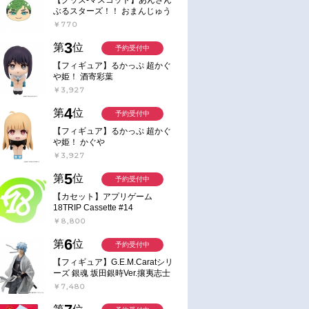
ぶるスターズ！！ おまんじゅう
にぎにぎマスコット ねくすと2
￥770
Hbox
3
第
位
予約受付中
【フィギュア】るかっぷ 超かぐ
や姫！ 酒寄彩葉
￥3,927
4
第
位
予約受付中
【フィギュア】るかっぷ 超かぐ
や姫！ かぐや
￥3,927
5
第
位
予約受付中
【カセット】アプリゲーム
18TRIP Cassette #14
￥8,800
6
第
位
予約受付中
【フィギュア】G.E.M.Caratシリ
ーズ 銀魂 坂田銀時Ver.攘夷志士
完成品フィギュア
￥7,480