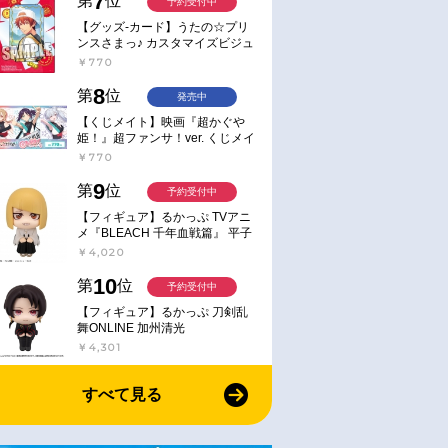
7
第
位
予約受付中
【グッズ-カード】うたの☆プリ
ンスさまっ♪ カスタマイズビジュ
アルカードコレクション Best
￥770
Shots from Everyday Life Ver.
8
第
位
発売中
【くじメイト】映画『超かぐや
姫！』超ファンサ！ver. くじメイ
ト
￥770
9
第
位
予約受付中
【フィギュア】るかっぷ TVアニ
メ『BLEACH 千年血戦篇』 平子
真子
￥4,020
10
第
位
予約受付中
【フィギュア】るかっぷ 刀剣乱
舞ONLINE 加州清光
￥4,301
すべて見る