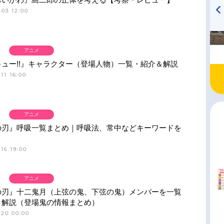
03 12:00
TVアニメ『戦隊大失格』
ハイキュー!! 烏野高校放送部!
radio 大直会 2nd season
アニメ
ュー!!』キャラクター（登場人物）一覧・紹介＆解説
11 16:00
アニメ
の刃』呼吸一覧まとめ｜呼吸法、常中などキーワードを
15 19:00
アニメ
の刃』十二鬼月（上弦の鬼、下弦の鬼）メンバーを一覧
＆解説（登場鬼の情報まとめ）
-20 00:00