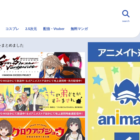
search
コスプレ
2.5次元
配信・Vtuber
無料マンガ
んなの声
グッズ
映画
をまとめました
・Vtuber
トレンド
無料マンガ
秋アニメ
冬アニメ