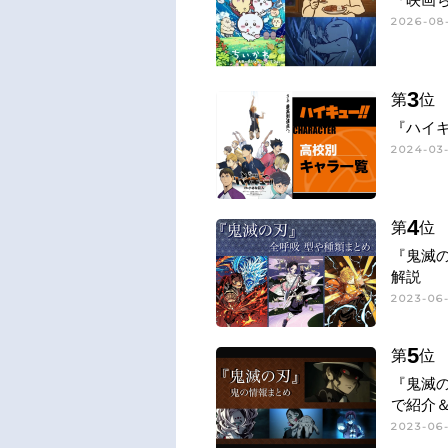
2026-08-
3
第
位
『ハイキ
2024-03-
4
第
位
『鬼滅
解説
2023-06-
5
第
位
『鬼滅
で紹介
2023-06