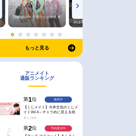
Trignalのキラキラ☆ビートＲ
森久保祥太郎×浪川大輔 つま
みは塩だけ
もっと見る
アニメイト
通販ランキング
1
第
位
発売中
【くじメイト】今井文也のくじメ
イトVol.4～チャラめに見える幼
馴染、実は一途で独占欲が強いん
￥1,100
です～
2
第
位
予約受付中
【グッズ-マスコット】あんさん