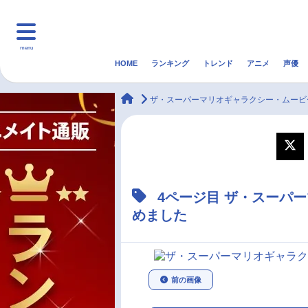
menu
HOME
ランキング
トレンド
アニメ
声優
HOME
ランキング
アニ
animateTimes
ザ・スーパーマリオギャラクシー・ムービ
マンガ・ラノベ
ゲーム・アプリ
音楽
最新記事一覧
4ページ目 ザ・スーパ
アニメ記事一覧
めました
声優記事一覧
前の画像