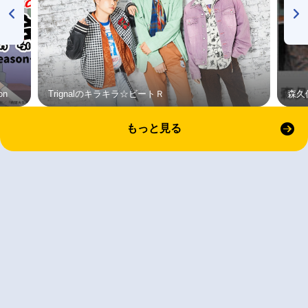
on
Trignalのキラキラ☆ビートＲ
森久
もっと見る