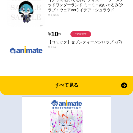
ッドワンダーランド ミニミニぬいぐるみ(ク
ラブ・ウェアver.) イデア・シュラウド
￥2,500
10
第
位
予約受付中
【コミック】セブンティーンシロップス(2)
￥924
すべて見る