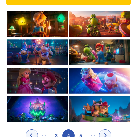
3
4
5