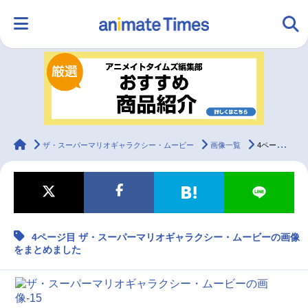
HOME
ランキング
アニメ
声優
ラジオ
みんなの声
グッズ
映画
animateTimes
ザ・スーパーマリオギャラクシー・ムービー
画像一覧
4ページ目 ザ・スーパーマリオギャラクシー・ムービーの画像をまとめました
マンガ・ラノベ
ゲーム・アプリ
音楽
コスプレ
4ページ目 ザ・スーパーマリオギャラクシー・ムービーの画像
2.5次元
配信・Vtuber
トレンド
無料マンガ
をまとめました
最新記事一覧
アニメ記事一覧
声優記事一覧