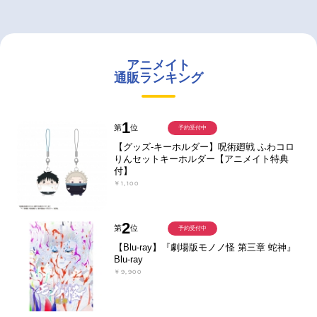
アニメイト
通販ランキング
1
第
位
予約受付中
【グッズ-キーホルダー】呪術廻戦 ふわコロ
りんセットキーホルダー【アニメイト特典
付】
￥1,100
2
第
位
予約受付中
【Blu-ray】『劇場版モノノ怪 第三章 蛇神』
Blu-ray
￥9,900