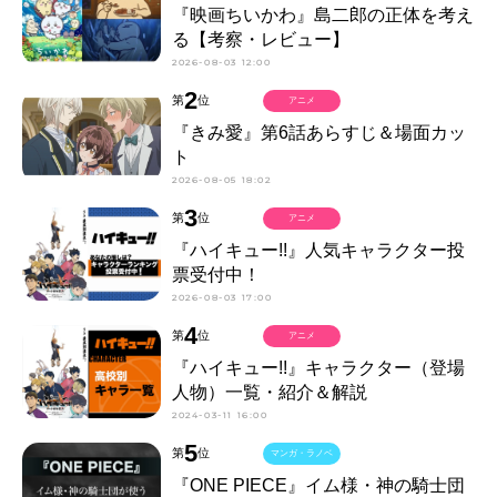
『映画ちいかわ』島二郎の正体を考え
る【考察・レビュー】
2026-08-03 12:00
2
第
位
アニメ
『きみ愛』第6話あらすじ＆場面カッ
ト
2026-08-05 18:02
3
第
位
アニメ
『ハイキュー!!』人気キャラクター投
票受付中！
2026-08-03 17:00
4
第
位
アニメ
『ハイキュー!!』キャラクター（登場
人物）一覧・紹介＆解説
2024-03-11 16:00
5
第
位
マンガ・ラノベ
『ONE PIECE』イム様・神の騎士団