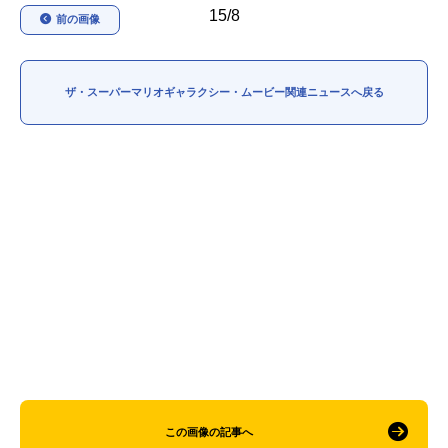
15/8
前の画像
アニメ映画一覧
実写化映画一覧
今期アニメ曜日別一覧
ザ・スーパーマリオギャラクシー・ムービー関連ニュースへ戻る
春アニメ
夏アニメ
秋アニメ
冬アニメ
男性声優/女性声優一覧
FOLLOW US
この画像の記事へ