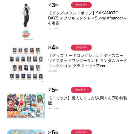
3
第
位
予約受付中
【グッズ-スタンドポップ】SAKAMOTO
DAYS アクリルスタンド～Sunny Afternoon～
4.南雲
￥2,200
4
第
位
予約受付中
【グッズ-カードコレクション】ディズニー
ツイステッドワンダーランド ランダムカード
コレクション クラブ・ウェアver.
￥400
5
第
位
予約受付中
【コミック】魔入りました!入間くん(50) 特装
版
￥3,850
6
第
位
予約受付中