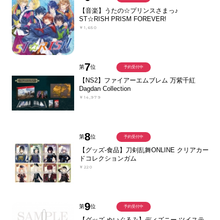
【音楽】うたの☆プリンスさまっ♪
ST☆RISH PRISM FOREVER!
￥1,650
7
第
位
予約受付中
【NS2】ファイアーエムブレム 万紫千紅
Dagdan Collection
￥14,979
8
第
位
予約受付中
【グッズ-食品】刀剣乱舞ONLINE クリアカー
ドコレクションガム
￥220
9
第
位
予約受付中
【グッズ-ぬいぐるみ】ディズニー ツイステ