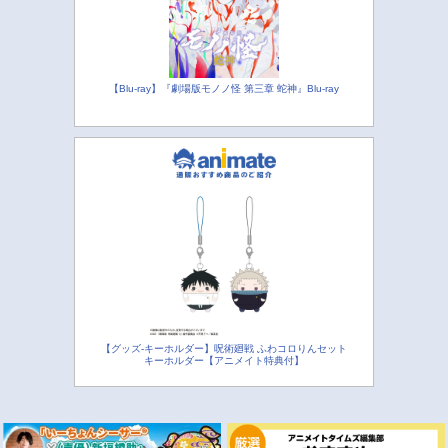
【Blu-ray】『劇場版モノノ怪 第三章 蛇神』Blu-ray
【グッズ-キーホルダー】呪術廻戦 ふわコロりんセット
キーホルダー【アニメイト特典付】