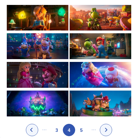
3
4
5