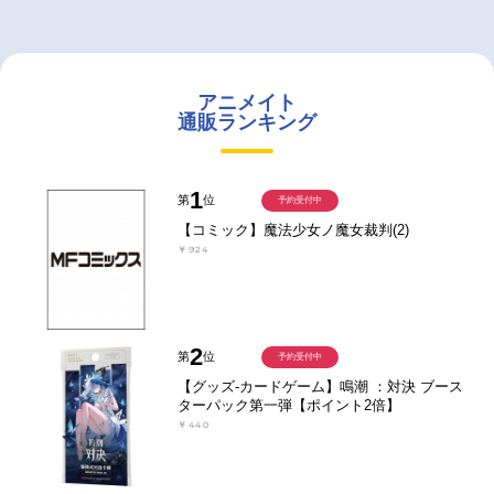
アニメイト
通販ランキング
1
第
位
予約受付中
【コミック】魔法少女ノ魔女裁判(2)
￥924
2
第
位
予約受付中
【グッズ-カードゲーム】鳴潮 ：対決 ブース
ターパック第一弾【ポイント2倍】
￥440