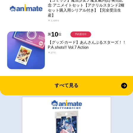
【コミック】魔法少女ノ魔女裁判(2) 発売記
念 アニメイトセット【アクリルスタンド2種
セット購入用シリアル付き】【完全受注生
産】
￥2,684
10
第
位
予約受付中
【グッズ-カード】あんさんぶるスターズ！！
P.A.shots!! Vol.7 Action
￥275
すべて見る