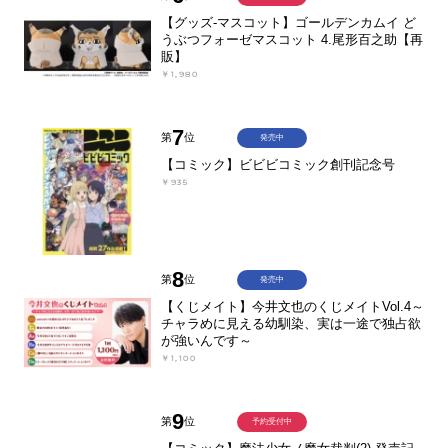
【グッズ-マスコット】ゴールデンカムイ ど
うぶつフォーゼマスコット 4.尾形百之助【再
販】
￥1,980
7
第
位
発売中
【コミック】ビビビコミック創刊記念号
￥935
8
第
位
発売中
【くじメイト】今井文也のくじメイトVol.4～
チャラめに見える幼馴染、実は一途で独占欲
が強いんです～
￥1,100
9
第
位
予約受付中