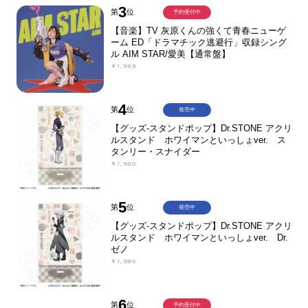
3
第
位
予約受付中
【音楽】TV 灰原くんの強くて青春ニューゲ
ーム ED「ドラマチック逃避行」収録シング
ル AIM STAR/愛美【通常盤】
￥1,999
4
第
位
発売中
【グッズ-スタンドポップ】Dr.STONE アクリ
ルスタンド ホワイマンといっしょver. ス
タンリー・スナイダー
￥1,980
5
第
位
発売中
【グッズ-スタンドポップ】Dr.STONE アクリ
ルスタンド ホワイマンといっしょver. Dr.
ゼノ
￥1,980
6
第
位
予約受付中