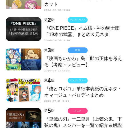
カット
2026-08-08 12:00
2
第
位
マンガ・ラノベ
『ONE PIECE』イム様・神の騎士団
「19本の武器」まとめ＆元ネタ
2026-08-06 16:30
3
第
位
映画
『映画ちいかわ』島二郎の正体を考え
る【考察・レビュー】
2026-08-03 12:00
4
第
位
マンガ・ラノベ
『僕とロボコ』単行本表紙の元ネタ・
オマージュ・パロディまとめ
2026-07-21 10:00
5
第
位
アニメ
『鬼滅の刃』十二鬼月（上弦の鬼、下
弦の鬼）メンバーを一覧で紹介＆解説