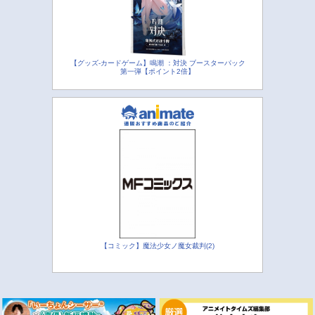
【グッズ-カードゲーム】鳴潮 ：対決 ブースターパック
第一弾【ポイント2倍】
【コミック】魔法少女ノ魔女裁判(2)