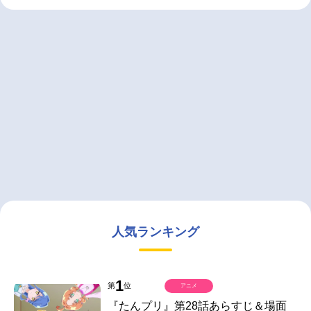
人気ランキング
1
第
位
アニメ
『たんプリ』第28話あらすじ＆場面