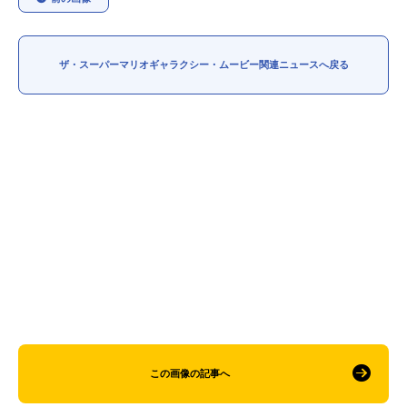
アニメ映画一覧
実写化映画一覧
ザ・スーパーマリオギャラクシー・ムービー関連ニュースへ戻る
今期アニメ曜日別一覧
春アニメ
夏アニメ
秋アニメ
冬アニメ
男性声優/女性声優一覧
FOLLOW US
この画像の記事へ