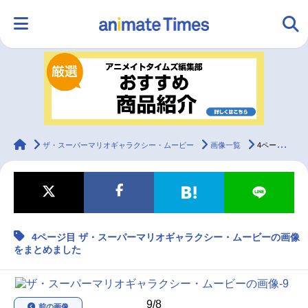
HOME
ランキング
アニメ
声優
ラジオ
みんなの声
グッズ
映画
animateTimes
ザ・スーパーマリオギャラクシー・ムービー
画像一覧
4ページ目 ザ・スーパーマリオギャラクシー・ムービーの画像をまとめました
マンガ・ラノベ
ゲーム・アプリ
音楽
コスプレ
4ページ目 ザ・スーパーマリオギャラクシー・ムービーの画像
2.5次元
配信・Vtuber
トレンド
無料マンガ
をまとめました
最新記事一覧
アニメ記事一覧
声優記事一覧
9/8
前の画像