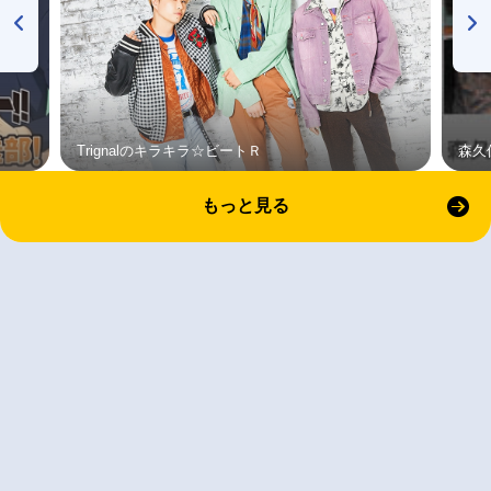
Trignalのキラキラ☆ビートＲ
森久
もっと見る