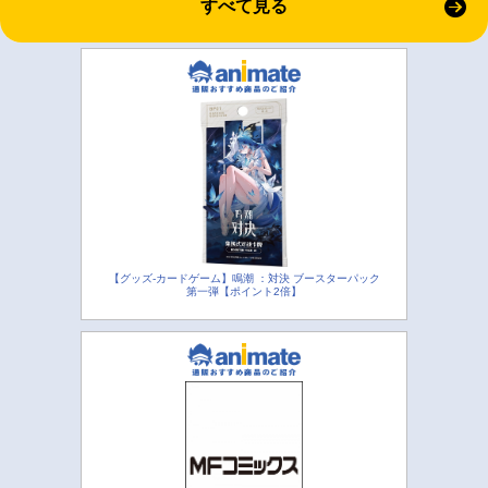
すべて見る
【グッズ-カードゲーム】鳴潮 ：対決 ブースターパック
第一弾【ポイント2倍】