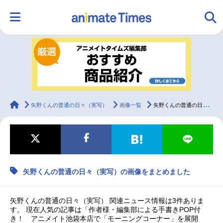
HOME
ランキング
アニメ
声優
ラジオ
みんなの声
グッズ
映画
animateTimes
矢野くんの普通の日々（実写）
画像一覧
矢野くんの普通の日々（実写）の画像をまとめました
マンガ・ラノベ
ゲーム・アプリ
音楽
コスプレ
矢野くんの普通の日々（実写）の画像をまとめました
2.5次元
配信・Vtuber
トレンド
無料マンガ
最新記事一覧
矢野くんの普通の日々（実写） 関連ニュース情報は3件ありま
す。 現在人気の記事は「作者様・編集部による手書きPOP付
き！ アニメイト池袋本店で「モーニングコーナー」を展開
アニメ記事一覧
声優記事一覧