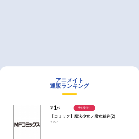
アニメイト
通販ランキング
1
第
位
予約受付中
【コミック】魔法少女ノ魔女裁判(2)
￥924