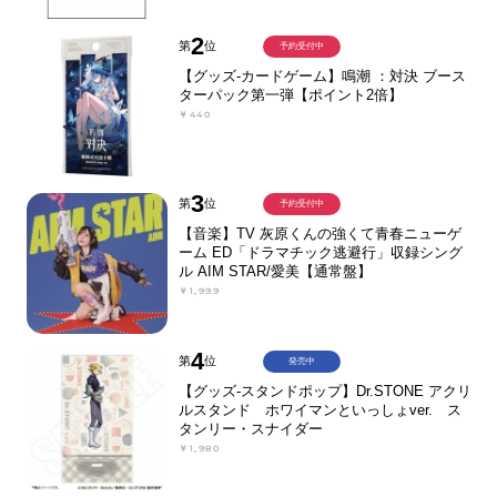
2
第
位
予約受付中
【グッズ-カードゲーム】鳴潮 ：対決 ブース
ターパック第一弾【ポイント2倍】
￥440
3
第
位
予約受付中
【音楽】TV 灰原くんの強くて青春ニューゲ
ーム ED「ドラマチック逃避行」収録シング
ル AIM STAR/愛美【通常盤】
￥1,999
4
第
位
発売中
【グッズ-スタンドポップ】Dr.STONE アクリ
ルスタンド ホワイマンといっしょver. ス
タンリー・スナイダー
￥1,980