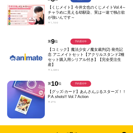
【くじメイト】今井文也のくじメイトVol.4～
チャラめに見える幼馴染、実は一途で独占欲
が強いんです～
￥1,100
9
第
位
予約受付中
【コミック】魔法少女ノ魔女裁判(2) 発売記
念 アニメイトセット【アクリルスタンド2種
セット購入用シリアル付き】【完全受注生
産】
￥2,684
10
第
位
予約受付中
【グッズ-カード】あんさんぶるスターズ！！
P.A.shots!! Vol.7 Action
￥275