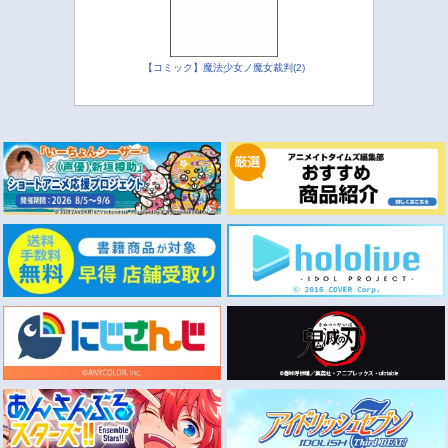
【コミック】魔法少女ノ魔女裁判(2)