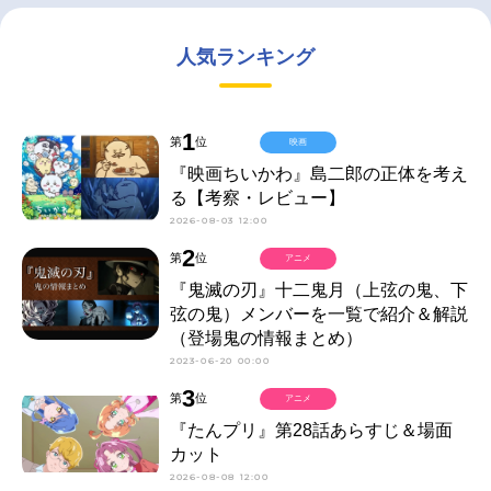
人気ランキング
1
第
位
映画
『映画ちいかわ』島二郎の正体を考え
る【考察・レビュー】
2026-08-03 12:00
2
第
位
アニメ
『鬼滅の刃』十二鬼月（上弦の鬼、下
弦の鬼）メンバーを一覧で紹介＆解説
（登場鬼の情報まとめ）
2023-06-20 00:00
3
第
位
アニメ
『たんプリ』第28話あらすじ＆場面
カット
2026-08-08 12:00