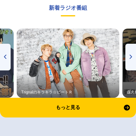
新着ラジオ番組
Trignalのキラキラ☆ビートＲ
森久
もっと見る