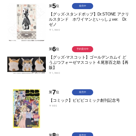
5
第
位
発売中
【グッズ-スタンドポップ】Dr.STONE アクリ
ルスタンド ホワイマンといっしょver. Dr.
ゼノ
￥1,980
6
第
位
予約受付中
【グッズ-マスコット】ゴールデンカムイ ど
うぶつフォーゼマスコット 4.尾形百之助【再
販】
￥1,980
7
第
位
発売中
【コミック】ビビビコミック創刊記念号
￥935
8
第
位
発売中