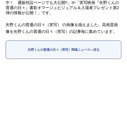
中！ 通販特設ページでも大公開!!」や「実写映画『矢野くんの
普通の日々』書影オマージュビジュアル＆入場者プレゼント第2
アニメ映画一覧
実写化映画一覧
弾の情報が公開！」です。
今期アニメ曜日別一覧
矢野くんの普通の日々（実写） の画像を揃えました。高画質画
像を矢野くんの普通の日々（実写）の記事毎に集めています。
春アニメ
夏アニメ
秋アニメ
冬アニメ
矢野くんの普通の日々（実写）関連ニュースへ戻る
男性声優/女性声優一覧
FOLLOW US