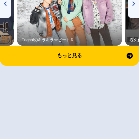
Trignalのキラキラ☆ビートＲ
森久
もっと見る