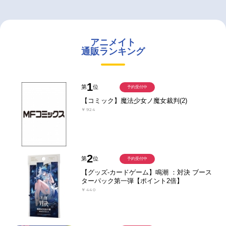
アニメイト
通販ランキング
1
第
位
予約受付中
【コミック】魔法少女ノ魔女裁判(2)
￥924
2
第
位
予約受付中
【グッズ-カードゲーム】鳴潮 ：対決 ブース
ターパック第一弾【ポイント2倍】
￥440