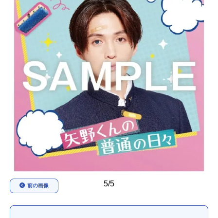
アニメ映画一覧
実写化映画一覧
今期アニメ曜日別一覧
春アニメ
夏アニメ
秋アニメ
冬アニメ
男性声優/女性声優一覧
FOLLOW US
5/5
前の画像