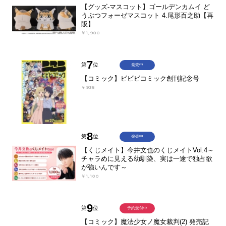
【グッズ-マスコット】ゴールデンカムイ ど
うぶつフォーゼマスコット 4.尾形百之助【再
販】
￥1,980
7
第
位
発売中
【コミック】ビビビコミック創刊記念号
￥935
8
第
位
発売中
【くじメイト】今井文也のくじメイトVol.4～
チャラめに見える幼馴染、実は一途で独占欲
が強いんです～
￥1,100
9
第
位
予約受付中
【コミック】魔法少女ノ魔女裁判(2) 発売記