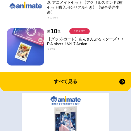
念 アニメイトセット【アクリルスタンド2種
セット購入用シリアル付き】【完全受注生
産】
￥2,684
10
第
位
予約受付中
【グッズ-カード】あんさんぶるスターズ！！
P.A.shots!! Vol.7 Action
￥275
すべて見る