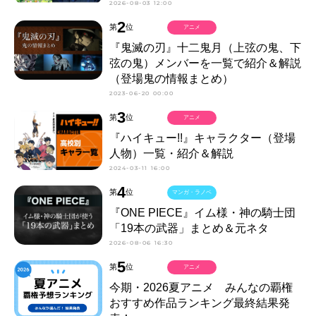
2026-08-03 12:00
2
第
位
アニメ
『鬼滅の刃』十二鬼月（上弦の鬼、下
弦の鬼）メンバーを一覧で紹介＆解説
（登場鬼の情報まとめ）
2023-06-20 00:00
3
第
位
アニメ
『ハイキュー!!』キャラクター（登場
人物）一覧・紹介＆解説
2024-03-11 16:00
4
第
位
マンガ・ラノベ
『ONE PIECE』イム様・神の騎士団
「19本の武器」まとめ＆元ネタ
2026-08-06 16:30
5
第
位
アニメ
今期・2026夏アニメ みんなの覇権
おすすめ作品ランキング最終結果発