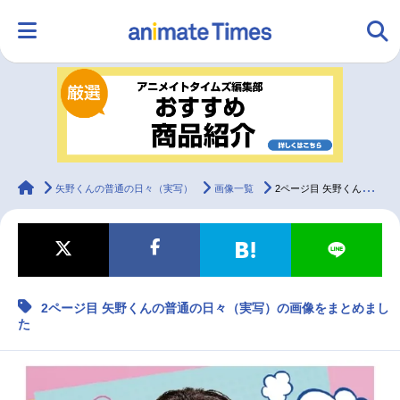
HOME
ランキング
アニメ
声優
ラジオ
みんなの声
グッズ
映画
animateTimes
矢野くんの普通の日々（実写）
画像一覧
2ページ目 矢野くんの普通の日々（実写）の画像をまとめました
マンガ・ラノベ
ゲーム・アプリ
音楽
コスプレ
2ページ目 矢野くんの普通の日々（実写）の画像をまとめまし
2.5次元
配信・Vtuber
トレンド
無料マンガ
た
最新記事一覧
アニメ記事一覧
声優記事一覧