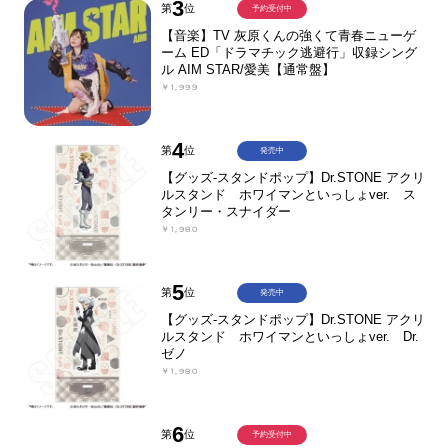
3
第
位
予約受付中
【音楽】TV 灰原くんの強くて青春ニューゲ
ーム ED「ドラマチック逃避行」収録シング
ル AIM STAR/愛美【通常盤】
￥1,999
4
第
位
発売中
【グッズ-スタンドポップ】Dr.STONE アクリ
ルスタンド ホワイマンといっしょver. ス
タンリー・スナイダー
￥1,980
5
第
位
発売中
【グッズ-スタンドポップ】Dr.STONE アクリ
ルスタンド ホワイマンといっしょver. Dr.
ゼノ
￥1,980
6
第
位
予約受付中