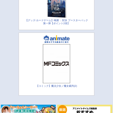
【グッズ-カードゲーム】鳴潮 ：対決 ブースターパック
第一弾【ポイント2倍】
【コミック】魔法少女ノ魔女裁判(2)