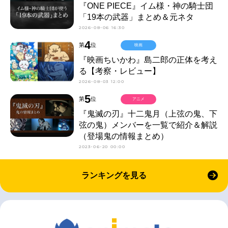
『ONE PIECE』イム様・神の騎士団
「19本の武器」まとめ＆元ネタ
2026-08-06 16:30
4
第
位
映画
『映画ちいかわ』島二郎の正体を考え
る【考察・レビュー】
2026-08-03 12:00
5
第
位
アニメ
『鬼滅の刃』十二鬼月（上弦の鬼、下
弦の鬼）メンバーを一覧で紹介＆解説
（登場鬼の情報まとめ）
2023-06-20 00:00
ランキングを見る