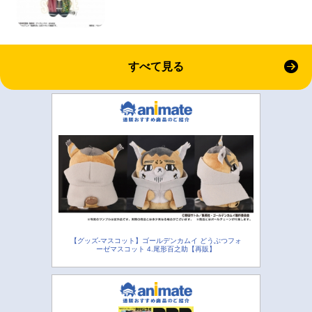
すべて見る
【グッズ-マスコット】ゴールデンカムイ どうぶつフォ
ーゼマスコット 4.尾形百之助【再販】