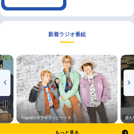
新着ラジオ番組
Trignalのキラキラ☆ビートＲ
森久
もっと見る