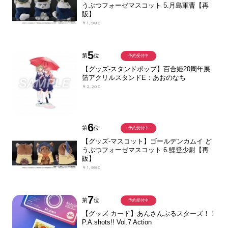
うぶつフォーゼマスコット 5.月島軍曹【再
販】
￥1,980
5
第
位
予約受付中
【グッズ-スタンドポップ】百合姫20周年展
箔アクリルスタンドE：あおのなち
￥2,200
6
第
位
予約受付中
【グッズ-マスコット】ゴールデンカムイ ど
うぶつフォーゼマスコット 6.鯉登少尉【再
販】
￥1,980
7
第
位
予約受付中
【グッズ-カード】あんさんぶるスターズ！！
P.A.shots!! Vol.7 Action