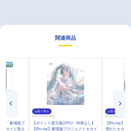
関連商品
お取り寄せ
お取り寄せ
2025/10/29 発売
2025/10/29 発売
ル】「劇場版プ
【ポイント還元版(20%)・特典なし】
【Blu-ray
たセカイと歌え
【Blu-ray】劇場版プロジェクトセカイ
壊れたセカイと歌