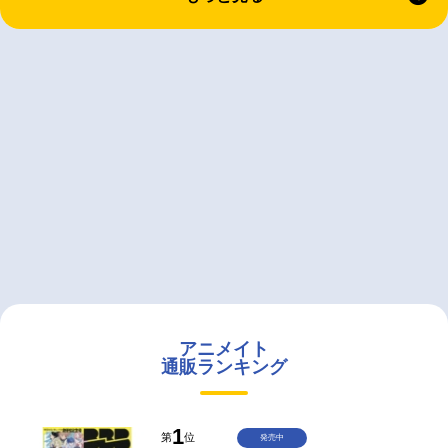
アニメイト
通販ランキング
1
第
位
発売中