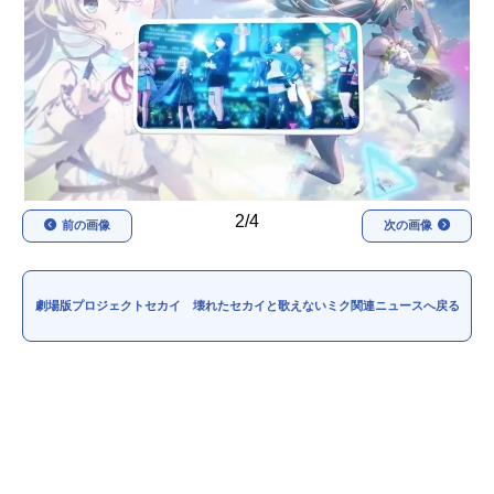
アニメ映画一覧
実写化映画一覧
今期アニメ曜日別一覧
春アニメ
夏アニメ
秋アニメ
冬アニメ
2/4
前の画像
次の画像
男性声優/女性声優一覧
FOLLOW US
劇場版プロジェクトセカイ 壊れたセカイと歌えないミク関連ニュースへ戻る