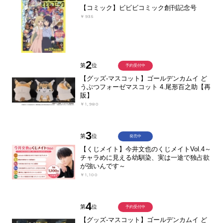
【コミック】ビビビコミック創刊記念号
￥935
2
第
位
予約受付中
【グッズ-マスコット】ゴールデンカムイ ど
うぶつフォーゼマスコット 4.尾形百之助【再
販】
￥1,980
3
第
位
発売中
【くじメイト】今井文也のくじメイトVol.4～
チャラめに見える幼馴染、実は一途で独占欲
が強いんです～
￥1,100
4
第
位
予約受付中
【グッズ-マスコット】ゴールデンカムイ ど