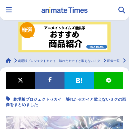
HOME
ランキング
アニメ
声優
ラジオ
みんなの声
グッズ
映画
animateTimes
劇場版プロジェクトセカイ 壊れたセカイと歌えないミク
画像一覧
マンガ・ラノベ
ゲーム・アプリ
音楽
コスプレ
劇場版プロジェクトセカイ 壊れたセカイと歌えないミクの画
2.5次元
配信・Vtuber
トレンド
無料マンガ
像をまとめました
最新記事一覧
アニメ記事一覧
声優記事一覧