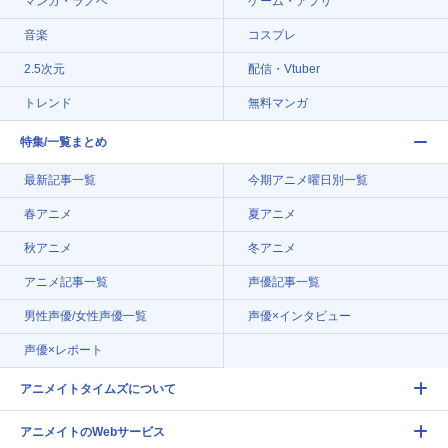
マンガ・ラノベ
ゲーム・アプリ
音楽
コスプレ
2.5次元
配信・Vtuber
トレンド
無料マンガ
特集/一覧まとめ
最新記事一覧
今期アニメ曜日別一覧
春アニメ
夏アニメ
秋アニメ
冬アニメ
アニメ記事一覧
声優記事一覧
男性声優/女性声優一覧
声優×インタビュー
声優×レポート
アニメイトタイムズについて
アニメイトのWebサービス