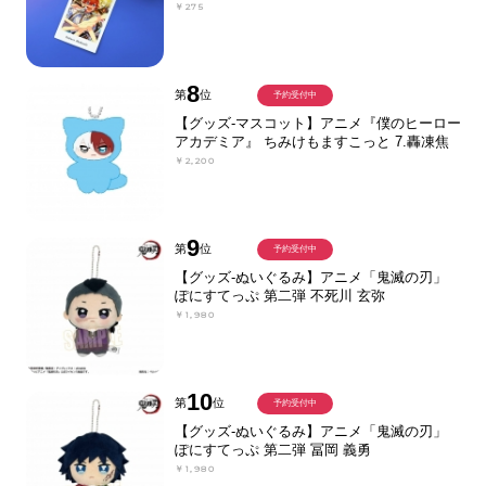
￥275
8
第
位
予約受付中
【グッズ-マスコット】アニメ『僕のヒーロー
アカデミア』 ちみけもますこっと 7.轟凍焦
￥2,200
9
第
位
予約受付中
【グッズ-ぬいぐるみ】アニメ「鬼滅の刃」
ぽにすてっぷ 第二弾 不死川 玄弥
￥1,980
10
第
位
予約受付中
【グッズ-ぬいぐるみ】アニメ「鬼滅の刃」
ぽにすてっぷ 第二弾 冨岡 義勇
￥1,980