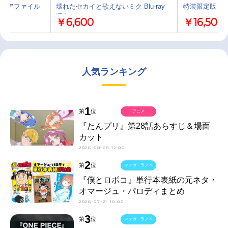
クリアファイル
壊れたセカイと歌えないミク Blu-ray
特装限定版
通常版
￥6,600
￥16,500
人気ランキング
1
第
位
アニメ
『たんプリ』第28話あらすじ＆場面
カット
2026-08-08 12:00
2
第
位
マンガ・ラノベ
『僕とロボコ』単行本表紙の元ネタ・
オマージュ・パロディまとめ
2026-07-21 10:00
3
第
位
マンガ・ラノベ