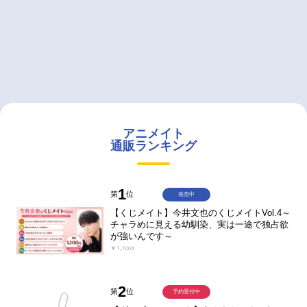
アニメイト
通販ランキング
1
第
位
発売中
【くじメイト】今井文也のくじメイトVol.4～
チャラめに見える幼馴染、実は一途で独占欲
が強いんです～
￥1,100
2
第
位
予約受付中