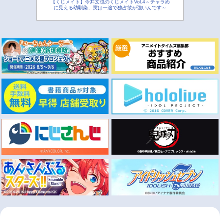
【くじメイト】今井文也のくじメイトVol.4～チャラめ
に見える幼馴染、実は一途で独占欲が強いんです～