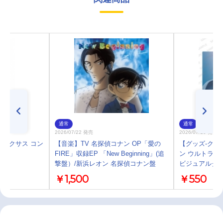
通常
通常
2026/07/22 発売
2026/07/10 発売
マンネクサス コン
【音楽】TV 名探偵コナン OP「愛の
【グッズ-クリ
OX
FIRE」収録EP 「New Beginning」(追
ン ウルトラマ
撃盤）/新浜レオン 名探偵コナン盤
ビジュアルクリ
￥1,500
￥550