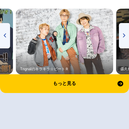
Trignalのキラキラ☆ビートＲ
森久
もっと見る