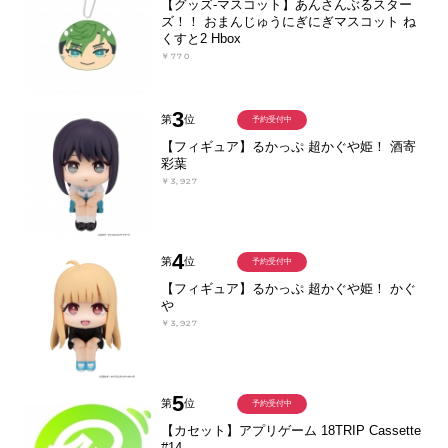
【グッズ-マスコット】あんさんぶるスター
ズ！！ おまんじゅうにぎにぎマスコット ね
くすと2 Hbox
￥770
3
第
位
予約受付中
【フィギュア】るかっぷ 超かぐや姫！ 酒寄
彩葉
￥3,927
4
第
位
予約受付中
【フィギュア】るかっぷ 超かぐや姫！ かぐ
や
￥3,927
5
第
位
予約受付中
【カセット】アプリゲーム 18TRIP Cassette
#14