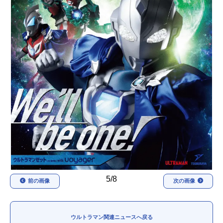
アニメ映画一覧
実写化映画一覧
今期アニメ曜日別一覧
春アニメ
夏アニメ
秋アニメ
冬アニメ
男性声優/女性声優一覧
FOLLOW US
5/8
前の画像
次の画像
ウルトラマン関連ニュースへ戻る