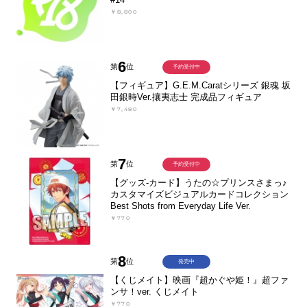
￥8,800
6
第
位
予約受付中
【フィギュア】G.E.M.Caratシリーズ 銀魂 坂
田銀時Ver.攘夷志士 完成品フィギュア
￥7,480
7
第
位
予約受付中
【グッズ-カード】うたの☆プリンスさまっ♪
カスタマイズビジュアルカードコレクション
Best Shots from Everyday Life Ver.
￥770
8
第
位
発売中
【くじメイト】映画『超かぐや姫！』超ファ
ンサ！ver. くじメイト
￥770