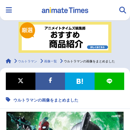
HOME
ランキング
アニメ
声優
ラジオ
みんなの声
グッズ
映画
animateTimes
ウルトラマン
画像一覧
ウルトラマンの画像をまとめました
マンガ・ラノベ
ゲーム・アプリ
音楽
コスプレ
ウルトラマンの画像をまとめました
2.5次元
配信・Vtuber
トレンド
無料マンガ
最新記事一覧
アニメ記事一覧
声優記事一覧