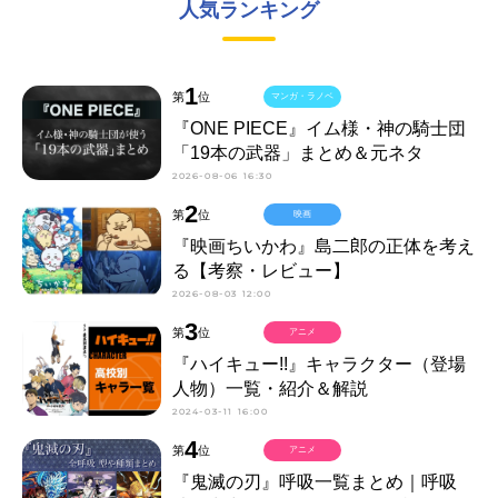
人気ランキング
1
第
位
マンガ・ラノベ
『ONE PIECE』イム様・神の騎士団
「19本の武器」まとめ＆元ネタ
2026-08-06 16:30
2
第
位
映画
『映画ちいかわ』島二郎の正体を考え
る【考察・レビュー】
2026-08-03 12:00
3
第
位
アニメ
『ハイキュー!!』キャラクター（登場
人物）一覧・紹介＆解説
2024-03-11 16:00
4
第
位
アニメ
『鬼滅の刃』呼吸一覧まとめ｜呼吸