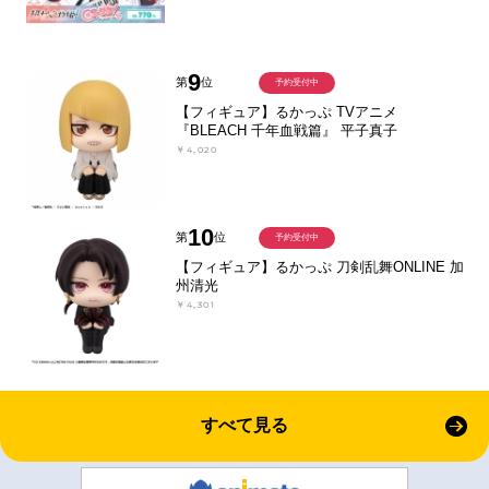
9
第
位
予約受付中
【フィギュア】るかっぷ TVアニメ
『BLEACH 千年血戦篇』 平子真子
￥4,020
10
第
位
予約受付中
【フィギュア】るかっぷ 刀剣乱舞ONLINE 加
州清光
￥4,301
すべて見る