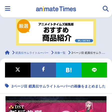
HOME
ランキング
アニメ
声優
ラジオ
みんなの声
グッズ
映画
animateTimes
鎧真伝サムライトルーパー
画像一覧
2ページ目 鎧真伝サムライトルーパーの画像をまとめました
マンガ・ラノベ
ゲーム・アプリ
音楽
コスプレ
2ページ目 鎧真伝サムライトルーパーの画像をまとめました
2.5次元
配信・Vtuber
トレンド
無料マンガ
最新記事一覧
アニメ記事一覧
声優記事一覧