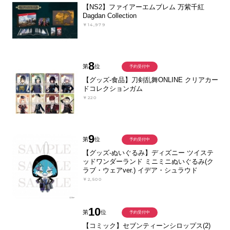
【NS2】ファイアーエムブレム 万紫千紅
Dagdan Collection
￥14,979
8
第
位
予約受付中
【グッズ-食品】刀剣乱舞ONLINE クリアカー
ドコレクションガム
￥220
9
第
位
予約受付中
【グッズ-ぬいぐるみ】ディズニー ツイステ
ッドワンダーランド ミニミニぬいぐるみ(ク
ラブ・ウェアver.) イデア・シュラウド
￥2,500
10
第
位
予約受付中
【コミック】セブンティーンシロップス(2)