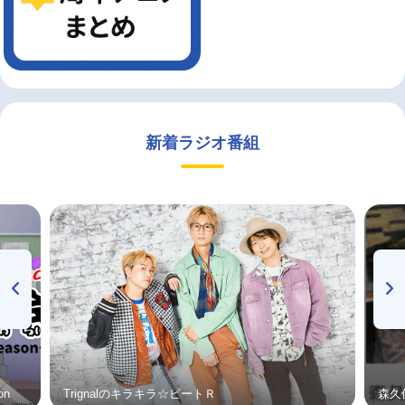
新着ラジオ番組
on
Trignalのキラキラ☆ビートＲ
森久