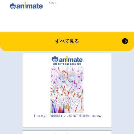
￥924
すべて見る
【Blu-ray】『劇場版モノノ怪 第三章 蛇神』Blu-ray