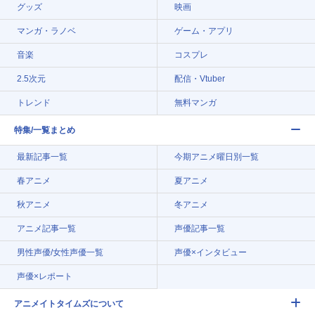
グッズ
映画
マンガ・ラノベ
ゲーム・アプリ
音楽
コスプレ
2.5次元
配信・Vtuber
トレンド
無料マンガ
特集/一覧まとめ
最新記事一覧
今期アニメ曜日別一覧
春アニメ
夏アニメ
秋アニメ
冬アニメ
アニメ記事一覧
声優記事一覧
男性声優/女性声優一覧
声優×インタビュー
声優×レポート
アニメイトタイムズについて