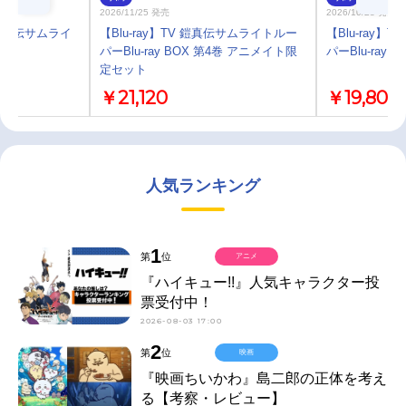
2026/11/25 発売
2026/10/28 発売
鎧真伝サムライ
【Blu-ray】TV 鎧真伝サムライトルー
【Blu-ray
ト
パーBlu-ray BOX 第4巻 アニメイト限
パーBlu-ray B
定セット
￥21,120
￥19,800
人気ランキング
1
第
位
アニメ
『ハイキュー!!』人気キャラクター投
票受付中！
2026-08-03 17:00
2
第
位
映画
『映画ちいかわ』島二郎の正体を考え
る【考察・レビュー】