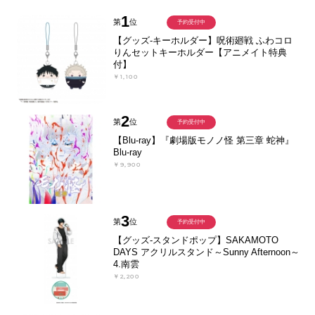
1
第
位
予約受付中
【グッズ-キーホルダー】呪術廻戦 ふわコロ
りんセットキーホルダー【アニメイト特典
付】
￥1,100
2
第
位
予約受付中
【Blu-ray】『劇場版モノノ怪 第三章 蛇神』
Blu-ray
￥9,900
3
第
位
予約受付中
【グッズ-スタンドポップ】SAKAMOTO
DAYS アクリルスタンド～Sunny Afternoon～
4.南雲
￥2,200