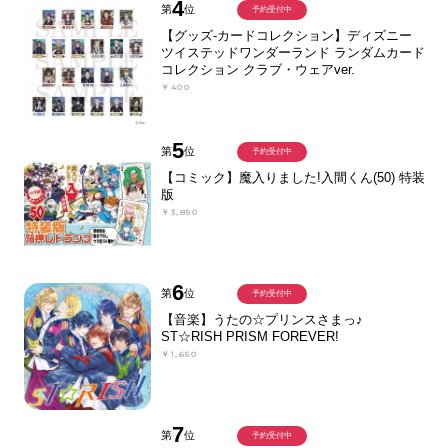
4
第
位
予約受付中
【グッズ-カードコレクション】ディズニー
ツイステッドワンダーランド ランダムカード
コレクション クラブ・ウェアver.
￥400
5
第
位
予約受付中
【コミック】魔入りました!入間くん(50) 特装
版
￥3,850
6
第
位
予約受付中
【音楽】うたの☆プリンスさまっ♪
ST☆RISH PRISM FOREVER!
￥1,650
7
第
位
予約受付中