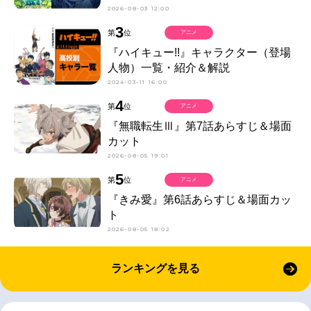
2026-08-03 12:00
3
第
位
アニメ
『ハイキュー!!』キャラクター（登場
人物）一覧・紹介＆解説
2024-03-11 16:00
4
第
位
アニメ
『無職転生Ⅲ』第7話あらすじ＆場面
カット
2026-08-05 19:01
5
第
位
アニメ
『きみ愛』第6話あらすじ＆場面カッ
ト
2026-08-05 18:02
ランキングを見る