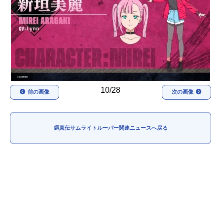
アニメ映画一覧
実写化映画一覧
今期アニメ曜日別一覧
春アニメ
夏アニメ
秋アニメ
冬アニメ
10/28
前の画像
次の画像
男性声優/女性声優一覧
FOLLOW US
鎧真伝サムライトルーパー関連ニュースへ戻る