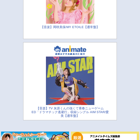
【音楽】岡咲美保/MY ETOILE【通常盤】
【音楽】TV 灰原くんの強くて青春ニューゲーム
ED「ドラマチック逃避行」収録シングル AIM STAR/愛
美【通常盤】