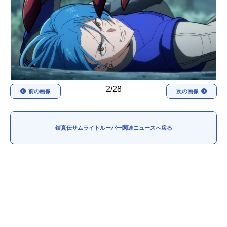
アニメ映画一覧
実写化映画一覧
今期アニメ曜日別一覧
春アニメ
夏アニメ
秋アニメ
冬アニメ
2/28
前の画像
次の画像
男性声優/女性声優一覧
鎧真伝サムライトルーパー関連ニュースへ戻る
FOLLOW US