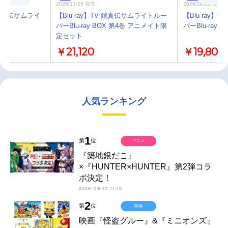
2026/11/25 発売
2026/10/28 発売
鎧真伝サムライ
【Blu-ray】TV 鎧真伝サムライトルー
【Blu-ray
ト
パーBlu-ray BOX 第4巻 アニメイト限
パーBlu-ray B
定セット
￥21,120
￥19,800
人気ランキング
1
第
位
アニメ
『築地銀だこ』
×『HUNTER×HUNTER』第2弾コラ
ボ決定！
2026-08-10 11:10
2
第
位
映画
映画『怪盗グルー』&『ミニオンズ』