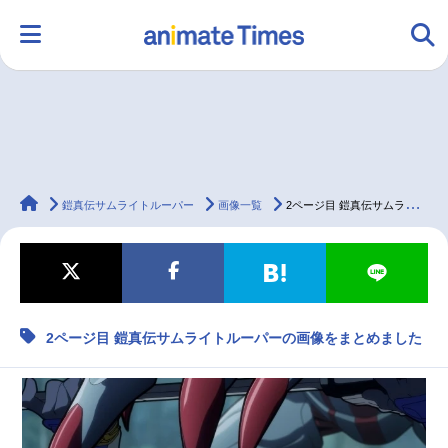
HOME
ランキング
アニメ
声優
animateTimes
ラジオ
みんなの声
グッズ
映画
鎧真伝サムライトルーパー
画像一覧
2ページ目 鎧真伝サムライトルーパーの画像をまとめました
マンガ・ラノベ
ゲーム・アプリ
音楽
コスプレ
2ページ目 鎧真伝サムライトルーパーの画像をまとめました
2.5次元
配信・Vtuber
トレンド
無料マンガ
最新記事一覧
アニメ記事一覧
声優記事一覧