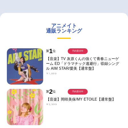
アニメイト
通販ランキング
1
第
位
予約受付中
【音楽】TV 灰原くんの強くて青春ニューゲ
ーム ED「ドラマチック逃避行」収録シング
ル AIM STAR/愛美【通常盤】
￥1,999
2
第
位
予約受付中
【音楽】岡咲美保/MY ETOILE【通常盤】
￥2,999