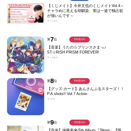
【くじメイト】今井文也のくじメイトVol.4～
チャラめに見える幼馴染、実は一途で独占欲
が強いんです～
￥1,100
7
第
位
予約受付中
【音楽】うたの☆プリンスさまっ♪
ST☆RISH PRISM FOREVER!
￥1,650
8
第
位
予約受付中
【グッズ-カード】あんさんぶるスターズ！！
P.A.shots!! Vol.7 Action
￥275
9
第
位
予約受付中
【音楽】伊藤美来/5th Album『39rpm』【限