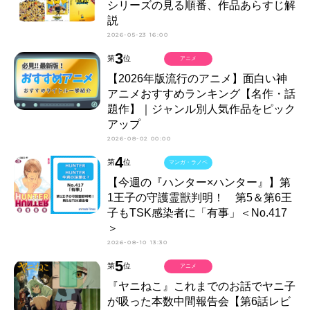
シリーズの見る順番、作品あらすじ解
説
2026-05-23 16:00
3
第
位
アニメ
【2026年版流行のアニメ】面白い神
アニメおすすめランキング【名作・話
題作】｜ジャンル別人気作品をピック
アップ
2026-08-02 00:00
4
第
位
マンガ・ラノベ
【今週の『ハンター×ハンター』】第
1王子の守護霊獣判明！ 第5＆第6王
子もTSK感染者に「有事」＜No.417
＞
2026-08-10 13:30
5
第
位
アニメ
『ヤニねこ』これまでのお話でヤニ子
が吸った本数中間報告会【第6話レビ