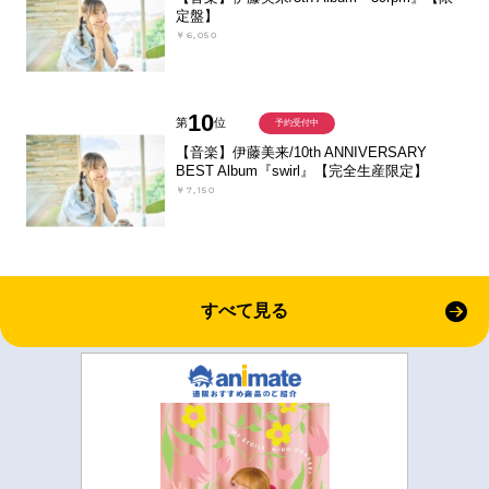
定盤】
￥6,050
10
第
位
予約受付中
【音楽】伊藤美来/10th ANNIVERSARY
BEST Album『swirl』【完全生産限定】
￥7,150
すべて見る