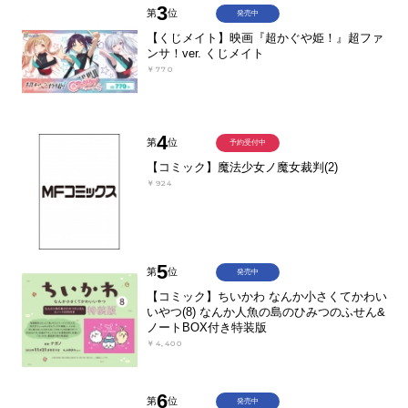
3
第
位
発売中
【くじメイト】映画『超かぐや姫！』超ファ
ンサ！ver. くじメイト
￥770
4
第
位
予約受付中
【コミック】魔法少女ノ魔女裁判(2)
￥924
5
第
位
発売中
【コミック】ちいかわ なんか小さくてかわい
いやつ(8) なんか人魚の島のひみつのふせん&
ノートBOX付き特装版
￥4,400
6
第
位
発売中