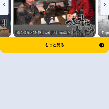
森久保祥太郎×浪川大輔 つまみは塩だけ
Tri
もっと見る