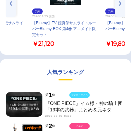
予約
予約
2026/11/25 発売
2026/10/28 発売
鎧真伝サムライ
【Blu-ray】TV 鎧真伝サムライトルー
【Blu-ray
ト
パーBlu-ray BOX 第4巻 アニメイト限
パーBlu-ray B
定セット
￥21,120
￥19,800
人気ランキング
1
第
位
マンガ・ラノベ
『ONE PIECE』イム様・神の騎士団
「19本の武器」まとめ＆元ネタ
2026-08-06 16:30
2
第
位
アニメ