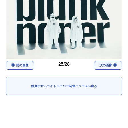
アニメ映画一覧
実写化映画一覧
今期アニメ曜日別一覧
春アニメ
夏アニメ
秋アニメ
冬アニメ
男性声優/女性声優一覧
25/28
前の画像
次の画像
FOLLOW US
鎧真伝サムライトルーパー関連ニュースへ戻る