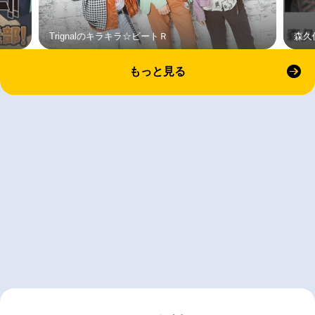
Trignalのキラキラ☆ビートＲ
森久
もっと見る