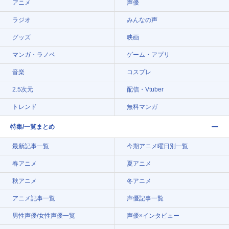
アニメ
声優
ラジオ
みんなの声
グッズ
映画
マンガ・ラノベ
ゲーム・アプリ
音楽
コスプレ
2.5次元
配信・Vtuber
トレンド
無料マンガ
特集/一覧まとめ
最新記事一覧
今期アニメ曜日別一覧
春アニメ
夏アニメ
秋アニメ
冬アニメ
アニメ記事一覧
声優記事一覧
男性声優/女性声優一覧
声優×インタビュー