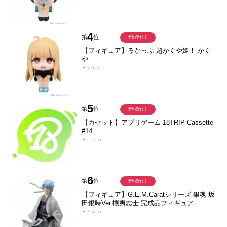
4
第
位
予約受付中
【フィギュア】るかっぷ 超かぐや姫！ かぐ
や
￥3,927
5
第
位
予約受付中
【カセット】アプリゲーム 18TRIP Cassette
#14
￥8,800
6
第
位
予約受付中
【フィギュア】G.E.M.Caratシリーズ 銀魂 坂
田銀時Ver.攘夷志士 完成品フィギュア
￥7,480