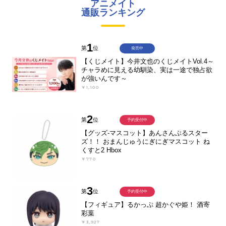
アニメイト
通販ランキング
1
第
位
発売中
【くじメイト】今井文也のくじメイトVol.4～
チャラめに見える幼馴染、実は一途で独占欲
が強いんです～
￥1,100
2
第
位
予約受付中
【グッズ-マスコット】あんさんぶるスター
ズ！！ おまんじゅうにぎにぎマスコット ね
くすと2 Hbox
￥770
3
第
位
予約受付中
【フィギュア】るかっぷ 超かぐや姫！ 酒寄
彩葉
￥3,927