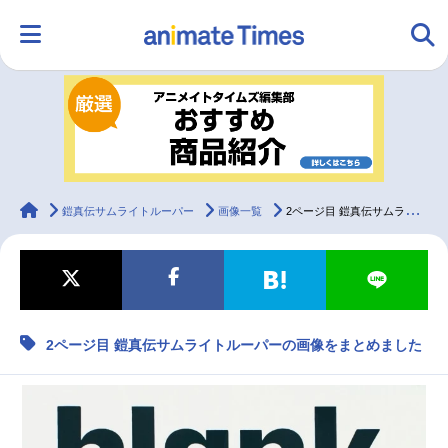
HOME
ランキング
アニメ
声優
ラジオ
みんなの声
グッズ
映画
animateTimes
鎧真伝サムライトルーパー
画像一覧
2ページ目 鎧真伝サムライトルーパーの画像をまとめました
マンガ・ラノベ
ゲーム・アプリ
音楽
コスプレ
2ページ目 鎧真伝サムライトルーパーの画像をまとめました
2.5次元
配信・Vtuber
トレンド
無料マンガ
最新記事一覧
アニメ記事一覧
声優記事一覧