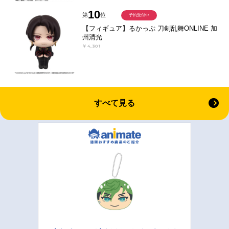
10
第
位
予約受付中
【フィギュア】るかっぷ 刀剣乱舞ONLINE 加
州清光
￥4,301
すべて見る