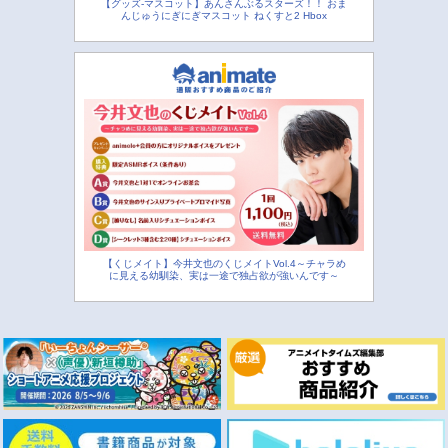
【グッズ-マスコット】あんさんぶるスターズ！！ おま
んじゅうにぎにぎマスコット ねくすと2 Hbox
【くじメイト】今井文也のくじメイトVol.4～チャラめ
に見える幼馴染、実は一途で独占欲が強いんです～