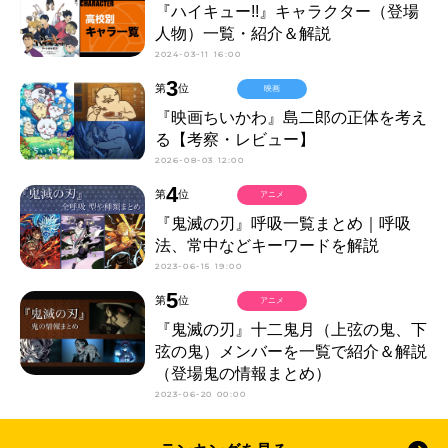
『ハイキュー!!』キャラクター（登場
人物）一覧・紹介＆解説
2024-03-11 16:00
3
第
位
映画
『映画ちいかわ』島二郎の正体を考え
る【考察・レビュー】
2026-08-03 12:00
4
第
位
アニメ
『鬼滅の刃』呼吸一覧まとめ｜呼吸
法、常中などキーワードを解説
2023-06-15 19:00
5
第
位
アニメ
『鬼滅の刃』十二鬼月（上弦の鬼、下
弦の鬼）メンバーを一覧で紹介＆解説
（登場鬼の情報まとめ）
2023-06-20 00:00