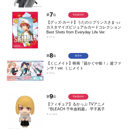
7
第
位
予約受付中
【グッズ-カード】うたの☆プリンスさまっ♪
カスタマイズビジュアルカードコレクション
Best Shots from Everyday Life Ver.
￥770
8
第
位
発売中
【くじメイト】映画『超かぐや姫！』超ファ
ンサ！ver. くじメイト
￥770
9
第
位
予約受付中
【フィギュア】るかっぷ TVアニメ
『BLEACH 千年血戦篇』 平子真子
￥4,020