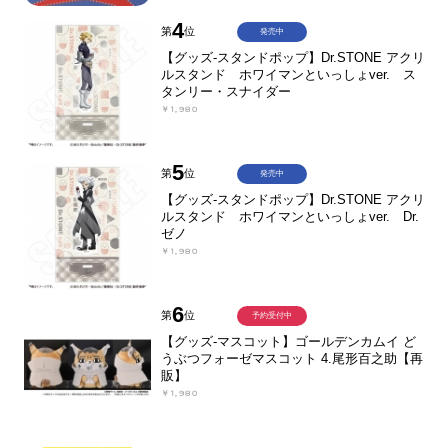
4
第
位
発売中
【グッズ-スタンドポップ】Dr.STONE アクリ
ルスタンド ホワイマンといっしょver. ス
タンリー・スナイダー
￥1,980
5
第
位
発売中
【グッズ-スタンドポップ】Dr.STONE アクリ
ルスタンド ホワイマンといっしょver. Dr.
ゼノ
￥1,980
6
第
位
予約受付中
【グッズ-マスコット】ゴールデンカムイ ど
うぶつフォーゼマスコット 4.尾形百之助【再
販】
￥1,980