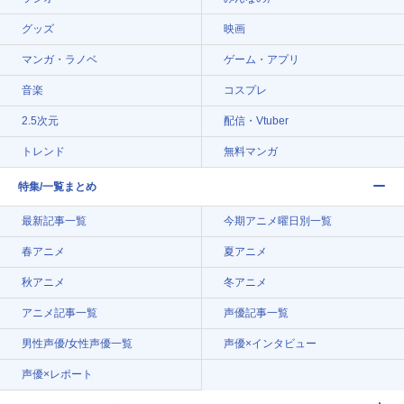
グッズ
映画
マンガ・ラノベ
ゲーム・アプリ
音楽
コスプレ
2.5次元
配信・Vtuber
トレンド
無料マンガ
特集/一覧まとめ
最新記事一覧
今期アニメ曜日別一覧
春アニメ
夏アニメ
秋アニメ
冬アニメ
アニメ記事一覧
声優記事一覧
男性声優/女性声優一覧
声優×インタビュー
声優×レポート