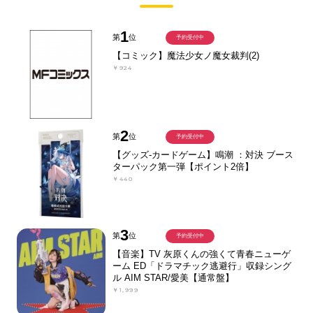
1
第
位
予約受付中
【コミック】魔法少女ノ魔女裁判(2)
￥924
2
第
位
予約受付中
【グッズ-カードゲーム】鳴潮 ：対決 ブース
ターパック第一弾【ポイント2倍】
￥440
3
第
位
予約受付中
【音楽】TV 灰原くんの強くて青春ニューゲ
ーム ED「ドラマチック逃避行」収録シング
ル AIM STAR/愛美【通常盤】
￥1,999