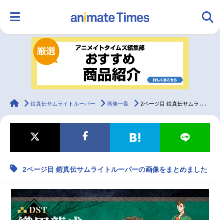
HOME
ランキング
アニメ
声優
ラジオ
みんなの声
グッズ
映画
animateTimes
鎧真伝サムライトルーパー
画像一覧
2ページ目 鎧真伝サムライトルーパーの画像をまとめました
マンガ・ラノベ
ゲーム・アプリ
音楽
コスプレ
2ページ目 鎧真伝サムライトルーパーの画像をまとめました
2.5次元
配信・Vtuber
トレンド
無料マンガ
最新記事一覧
アニメ記事一覧
声優記事一覧