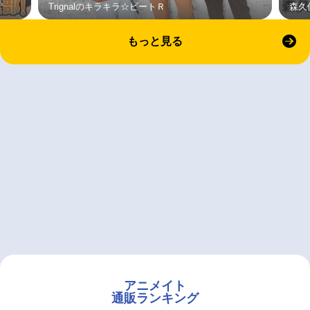
Trignalのキラキラ☆ビートＲ
森久
もっと見る
アニメイト
通販ランキング