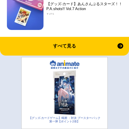
【グッズ-カード】あんさんぶるスターズ！！
P.A.shots!! Vol.7 Action
￥275
すべて見る
【グッズ-カードゲーム】鳴潮 ：対決 ブースターパック
第一弾【ポイント2倍】