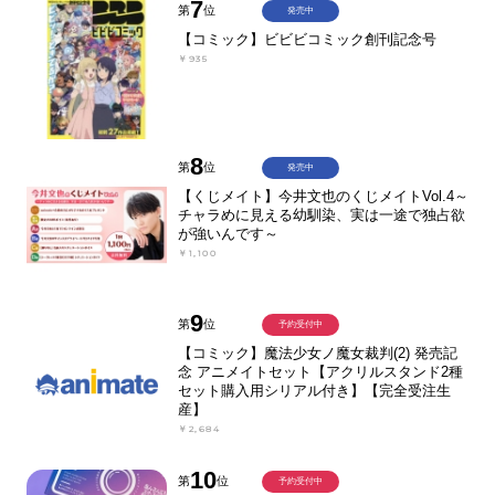
7
第
位
発売中
【コミック】ビビビコミック創刊記念号
￥935
8
第
位
発売中
【くじメイト】今井文也のくじメイトVol.4～
チャラめに見える幼馴染、実は一途で独占欲
が強いんです～
￥1,100
9
第
位
予約受付中
【コミック】魔法少女ノ魔女裁判(2) 発売記
念 アニメイトセット【アクリルスタンド2種
セット購入用シリアル付き】【完全受注生
産】
￥2,684
10
第
位
予約受付中