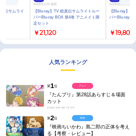
2026/11/25 発売
2026/10/28 発売
鎧真伝サムライ
【Blu-ray】TV 鎧真伝サムライトルー
【Blu-ray
ト
パーBlu-ray BOX 第4巻 アニメイト限
パーBlu-ray B
定セット
￥21,120
￥19,800
人気ランキング
1
第
位
アニメ
『たんプリ』第28話あらすじ＆場面
カット
2026-08-08 12:00
2
第
位
映画
『映画ちいかわ』島二郎の正体を考え
る【考察・レビュー】