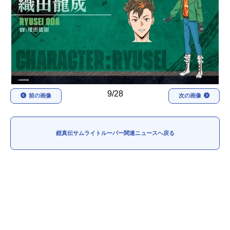
アニメ映画一覧
実写化映画一覧
今期アニメ曜日別一覧
春アニメ
夏アニメ
秋アニメ
冬アニメ
9/28
前の画像
次の画像
男性声優/女性声優一覧
FOLLOW US
鎧真伝サムライトルーパー関連ニュースへ戻る