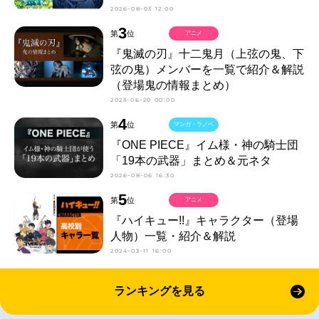
2026-08-03 12:00
3
第
位
アニメ
『鬼滅の刃』十二鬼月（上弦の鬼、下
弦の鬼）メンバーを一覧で紹介＆解説
（登場鬼の情報まとめ）
2023-06-20 00:00
4
第
位
マンガ・ラノベ
『ONE PIECE』イム様・神の騎士団
「19本の武器」まとめ＆元ネタ
2026-08-06 16:30
5
第
位
アニメ
『ハイキュー!!』キャラクター（登場
人物）一覧・紹介＆解説
2024-03-11 16:00
ランキングを見る