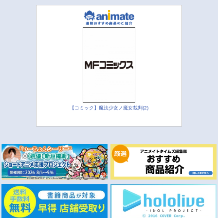
【コミック】魔法少女ノ魔女裁判(2)