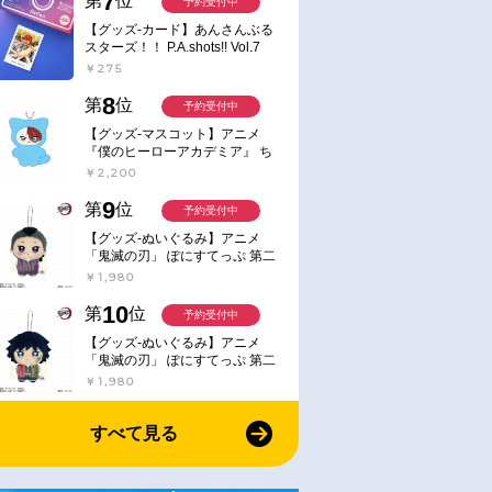
7
第
位
予約受付中
【グッズ-カード】あんさんぶる
スターズ！！ P.A.shots!! Vol.7
Action
￥275
8
第
位
予約受付中
【グッズ-マスコット】アニメ
『僕のヒーローアカデミア』 ち
みけもますこっと 7.轟凍焦
￥2,200
9
第
位
予約受付中
【グッズ-ぬいぐるみ】アニメ
「鬼滅の刃」 ぽにすてっぷ 第二
弾 不死川 玄弥
￥1,980
10
第
位
予約受付中
【グッズ-ぬいぐるみ】アニメ
「鬼滅の刃」 ぽにすてっぷ 第二
弾 冨岡 義勇
￥1,980
すべて見る