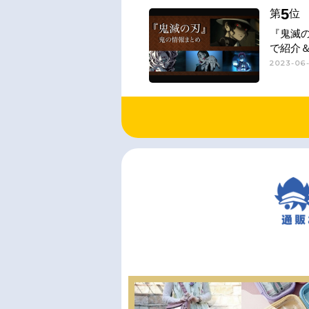
5
第
位
『鬼滅
で紹介
2023-06