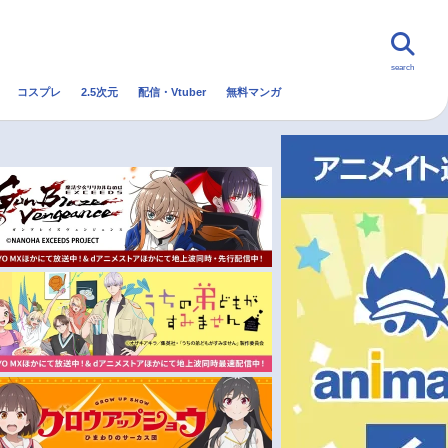
search
コスプレ
2.5次元
配信・Vtuber
無料マンガ
んなの声
グッズ
映画
・Vtuber
トレンド
無料マンガ
秋アニメ
冬アニメ