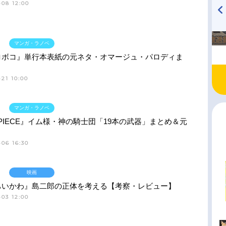
-08 12:00
TVアニメ『戦隊大失格』
ハイキュー!! 烏野高校放送部!
radio 大直会 2nd season
マンガ・ラノベ
ロボコ』単行本表紙の元ネタ・オマージュ・パロディま
21 10:00
マンガ・ラノベ
 PIECE』イム様・神の騎士団「19本の武器」まとめ＆元
06 16:30
映画
ちいかわ』島二郎の正体を考える【考察・レビュー】
03 12:00