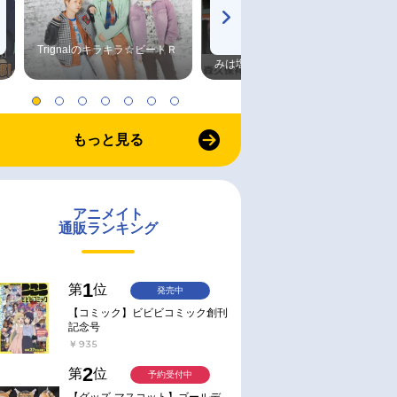
Trignalのキラキラ☆ビートＲ
森久保祥太郎×浪川大輔 つま
みは塩だけ
もっと見る
アニメイト
通販ランキング
1
第
位
発売中
【コミック】ビビビコミック創刊
記念号
￥935
2
第
位
予約受付中
【グッズ-マスコット】ゴールデ