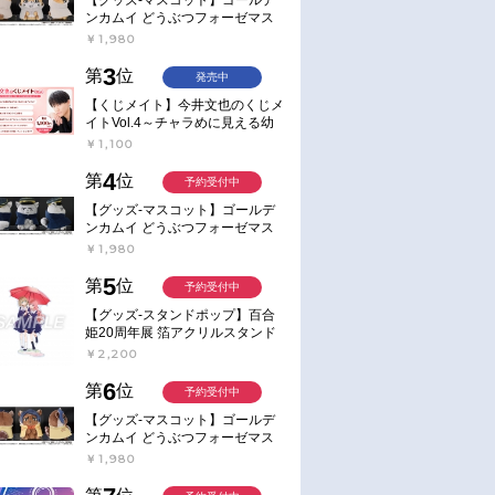
ンカムイ どうぶつフォーゼマス
コット 4.尾形百之助【再販】
￥1,980
3
第
位
発売中
【くじメイト】今井文也のくじメ
イトVol.4～チャラめに見える幼
馴染、実は一途で独占欲が強いん
￥1,100
です～
4
第
位
予約受付中
【グッズ-マスコット】ゴールデ
ンカムイ どうぶつフォーゼマス
コット 5.月島軍曹【再販】
￥1,980
5
第
位
予約受付中
【グッズ-スタンドポップ】百合
姫20周年展 箔アクリルスタンド
E：あおのなち
￥2,200
6
第
位
予約受付中
【グッズ-マスコット】ゴールデ
ンカムイ どうぶつフォーゼマス
コット 6.鯉登少尉【再販】
￥1,980