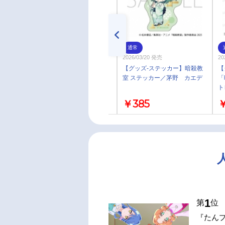
通常
通常
2026/03/20 発売
2026/03/20 発売
2
【グッズ-ステッカー】暗殺教
【グッズ-ステッカー】暗殺教
【
室 ステッカー／前原 陽斗
室 ステッカー／茅野 カエデ
「
ト
ッ
￥385
￥385
￥
1
第
位
『たん