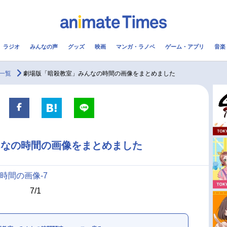
ラジオ
みんなの声
グッズ
映画
マンガ・ラノベ
ゲーム・アプリ
音楽
メ
声優
ラジオ
み
一覧
劇場版「暗殺教室」みんなの時間の画像をまとめました
コスプレ
2.5次元
配信
アニメ映画一覧
今期アニメ曜日別一覧
んなの時間の画像をまとめました
実写化映画一覧
春アニメ
男性声優/女性声優一覧
夏アニメ
7/1
FOLLOW US