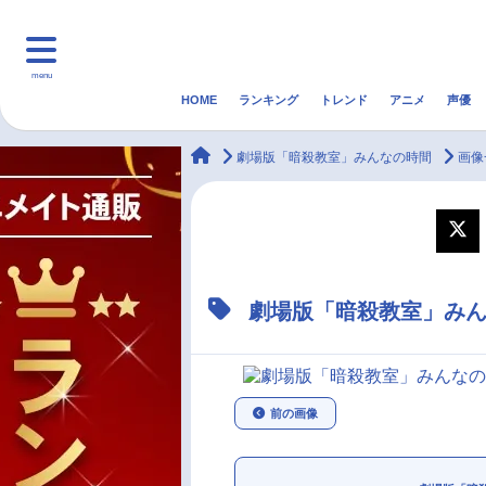
menu
HOME
ランキング
トレンド
アニメ
声優
HOME
ランキング
アニ
animateTimes
劇場版「暗殺教室」みんなの時間
画像
マンガ・ラノベ
ゲーム・アプリ
音楽
最新記事一覧
劇場版「暗殺教室」み
アニメ記事一覧
声優記事一覧
前の画像