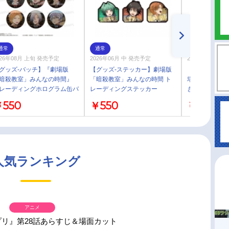
通常
通常
通常
026年08月 上旬 発売予定
2026年06月 中 発売予定
2026年06月 中
グッズ-バッチ】『劇場版
【グッズ-ステッカー】劇場版
【グッズ-スタ
暗殺教室」みんなの時間』
「暗殺教室」みんなの時間 ト
場版「暗殺教
レーディングホログラム缶バ
レーディングステッカー
ぎゅぎゅっとミ
ジ
野 カエデ
550
￥550
￥660
人気ランキング
アニメ
プリ』第28話あらすじ＆場面カット